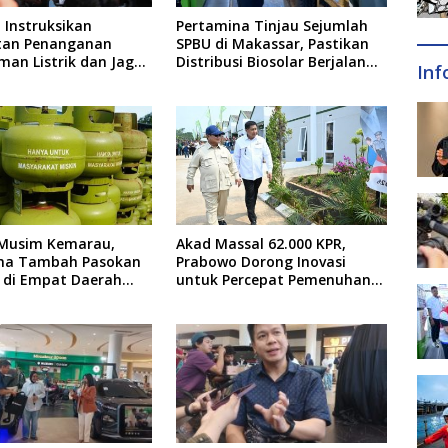
 Instruksikan
Pertamina Tinjau Sejumlah
tan Penanganan
SPBU di Makassar, Pastikan
an Listrik dan Jaga
Distribusi Biosolar Berjalan
Inf
as Harga BBM
Optimal
Musim Kemarau,
Akad Massal 62.000 KPR,
na Tambah Pasokan
Prabowo Dorong Inovasi
g di Empat Daerah
untuk Percepat Pemenuhan
Rumah Rakyat