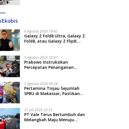
Ditangkap di Makassar dan
Gowa
oEkobis
6 Agustus 2026 18:42
Galaxy Z Fold8 Ultra, Galaxy Z
Fold8, atau Galaxy Z Flip8:
Mana HP Lipat Terbaik
Untukmu di 2026?
5 Agustus 2026 10:47
Prabowo Instruksikan
Percepatan Penanganan
Pemadaman Listrik dan Jaga
Stabilitas Harga BBM
3 Agustus 2026 09:28
Pertamina Tinjau Sejumlah
SPBU di Makassar, Pastikan
Distribusi Biosolar Berjalan
Optimal
31 Juli 2026 22:15
PT Vale Terus Bertumbuh dan
Melangkah Maju Menuju
Fondasi yang Lebih Kuat