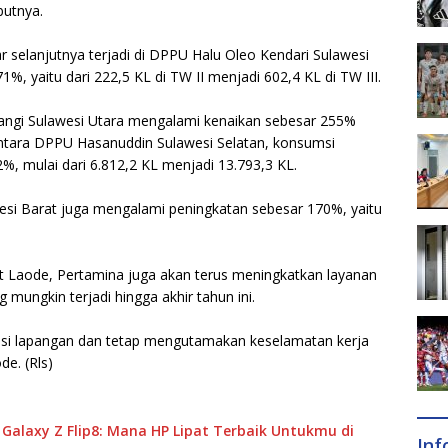
butnya.
r selanjutnya terjadi di DPPU Halu Oleo Kendari Sulawesi
, yaitu dari 222,5 KL di TW II menjadi 602,4 KL di TW III.
angi Sulawesi Utara mengalami kenaikan sebesar 255%
entara DPPU Hasanuddin Sulawesi Selatan, konsumsi
, mulai dari 6.812,2 KL menjadi 13.793,3 KL.
i Barat juga mengalami peningkatan sebesar 170%, yaitu
ut Laode, Pertamina juga akan terus meningkatkan layanan
ungkin terjadi hingga akhir tahun ini.
isi lapangan dan tetap mengutamakan keselamatan kerja
de. (Rls)
u Galaxy Z Flip8: Mana HP Lipat Terbaik Untukmu di
In