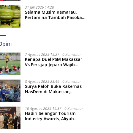
31 Juli 2026 14:28
Selama Musim Kemarau,
Pertamina Tambah Pasokan
LPG 3 Kg di Empat Daerah
Sulsel
Opini
7 Agustus 2025 15:27
0 Komentar
Kenapa Duel PSM Makassar
Vs Persijap Jepara Wajib
Ditonton? Ini 3 Hal
Menariknya
8 Agustus 2025 23:49
0 Komentar
Surya Paloh Buka Rakernas
NasDem di Makassar,
Munafri Sebut Momentum
Kuatkan Pendidikan Politik
10 Agustus 2025 19:37
0 Komentar
Hadiri Selangor Tourism
Industry Awards, Aliyah
Berharap Semakin
Optimalkan Pariwisata