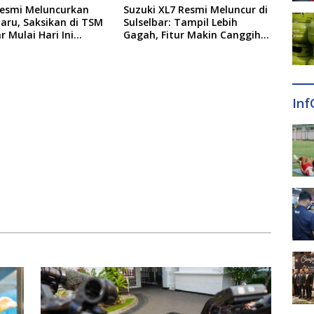
Resmi Meluncurkan
Suzuki XL7 Resmi Meluncur di
aru, Saksikan di TSM
Sulselbar: Tampil Lebih
 Mulai Hari Ini
Gagah, Fitur Makin Canggih,
9 Agustus
dan Bertabur Diskon hingga
Puluhan Juta
Inf