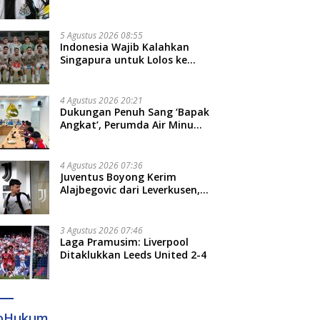
Bruno Guimaraes dari
Newcastle
5 Agustus 2026 08:55
Indonesia Wajib Kalahkan
Singapura untuk Lolos ke
Semifinal Piala AFF 2026
4 Agustus 2026 20:21
Dukungan Penuh Sang ‘Bapak
Angkat’, Perumda Air Minum
Gowa Siap Antar Tim Dayung
Raih Prestasi Puncak
4 Agustus 2026 07:36
Juventus Boyong Kerim
Alajbegovic dari Leverkusen,
Segini Nilai Kontraknya
3 Agustus 2026 07:46
Laga Pramusim: Liverpool
Ditaklukkan Leeds United 2-4
foHukum