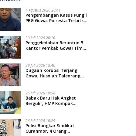
4 Agustus 2026 20:41
Pengembangan Kasus Pungli
PBG Gowa: Polresta Terbitkan
LP Baru, Kantongi Nama
Calon Tersangka Berikutnya
30 Juli 2026 20:10
Penggeledahan Beruntun 5
Kantor Pemkab Gowa! Tim
Tipidkor Polda Sulsel Kejar
Bukti Korupsi Seragam Gratis
Rp16 Miliar
29 Juli 2026 18:40
Dugaan Korupsi Terjang
Gowa, Husniah Talenrang
Diperiksa Polda Terkait
Pengadaan Seragam Rp16 M
26 Juli 2026 19:58
​Babak Baru Hak Angket
Bergulir, HMP Kompak
Diteken 41 Parlemen, HAR:
Kami Proses Sesuai Prosedur!
26 Juli 2026 10:29
Polisi Bongkar Sindikat
Curanmor, 4 Orang