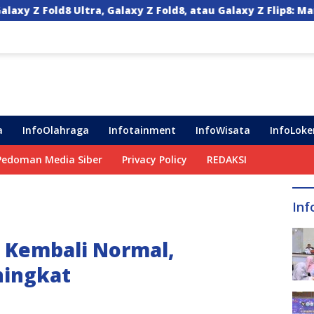
laxy Z Fold8, atau Galaxy Z Flip8: Mana HP Lipat Terbaik Un
a
InfoOlahraga
Infotainment
InfoWisata
InfoLoke
Pedoman Media Siber
Privacy Policy
REDAKSI
Inf
 Kembali Normal,
ningkat