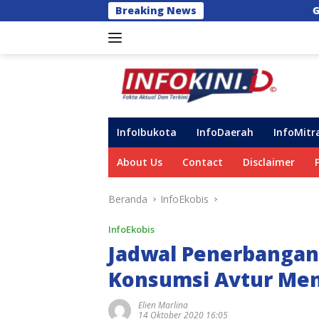
Langsung
Breaking News
Galaxy Z Fold8 Ultra, Ga
ke
konten
InfoIbukota
InfoDaerah
InfoMitr
About Us
Contact
Disclaimer
Beranda
InfoEkobis
InfoEkobis
Jadwal Penerbangan
Konsumsi Avtur Me
Elien Marlina
14 Oktober 2020 16:05