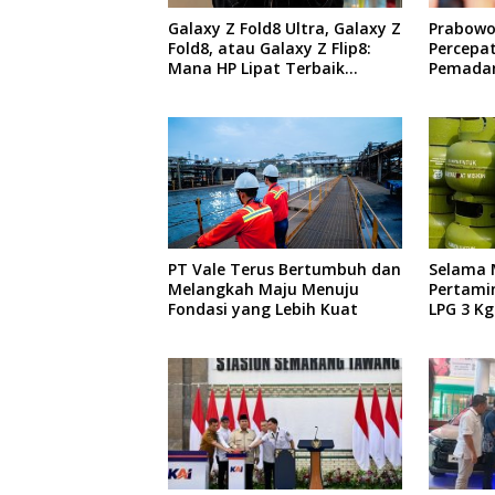
Galaxy Z Fold8 Ultra, Galaxy Z
Prabowo
Fold8, atau Galaxy Z Flip8:
Percepa
Mana HP Lipat Terbaik
Pemadam
Untukmu di 2026?
Stabilit
PT Vale Terus Bertumbuh dan
Selama 
Melangkah Maju Menuju
Pertami
Fondasi yang Lebih Kuat
LPG 3 K
Sulsel