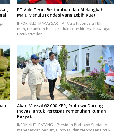
sar,
PT Vale Terus Bertumbuh dan Melangkah
mal
Maju Menuju Fondasi yang Lebih Kuat
ga
INFOKINI.ID, MAKASSAR – PT Vale Indonesia Tbk
mengumumkan hasil produksi dan kinerja keuangan
untuk triwulan…
bah
Akad Massal 62.000 KPR, Prabowo Dorong
Inovasi untuk Percepat Pemenuhan Rumah
Rakyat
d
INFOKINI.ID, BATANG – Presiden Prabowo Subianto
menegaskan perlunya inovasi dan terobosan untuk