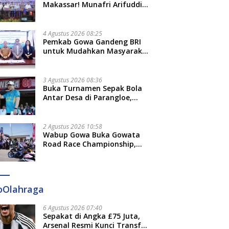
Makassar! Munafri Arifuddin
Siap Sulap Kelurahan Jadi
Pusat Pertumbuhan Ekonomi
Baru
4 Agustus 2026 08:25
Pemkab Gowa Gandeng BRI
untuk Mudahkan Masyarakat
Bayar Pajak, Targetkan PAD
Rp307 Miliar
3 Agustus 2026 08:36
Buka Turnamen Sepak Bola
Antar Desa di Parangloe,
Wabup Gowa: Jaga
Persaudaraan dan Sportivitas
2 Agustus 2026 10:58
Wabup Gowa Buka Gowata
Road Race Championship,
Hidupkan Kembali Semangat
Otomotif Setelah 20 Tahun
Vakum
oOlahraga
6 Agustus 2026 07:40
Sepakat di Angka £75 Juta,
Arsenal Resmi Kunci Transfer