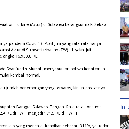
iation Turbine (Avtur) di Sulawesi berangsur naik. Sebab
inya pandemi Covid-19, April-Juni yang rata-rata hanya
umsi Avtur di Sulawesi triwulan (TW) III, yakni Juli-
ke angka 16.950,8 KL.
e Syarifuddin Mursali, menyebutkan bahwa kenaikan ini
mulai kembali normal.
u jumlah penerbangan yang terbatas, kini intensitasnya
Inf
abupaten Banggai Sulawesi Tengah. Rata-rata konsumsi
,4 KL di TW II menjadi 171,5 KL di TW III.
Gorontalo yang mencatat kenaikan sebesar 311%, yaitu dari