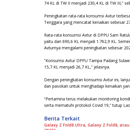
74 KL di TW II menjadi 230,4 KL di TW III,” se
Peningkatan rata-rata konsumsi Avtur terbesa
Tenggara yang mencatat kenaikan sebesar 271%
Rata-rata konsumsi Avtur di DPPU Sam Ratul
yaitu dari 690,6 KL menjadi 1.762,9 KL. Sem
Avturnya mengalami peningkatan sebesar 202%
“Konsumsi Avtur DPPU Tampa Padang Sulawes
15,7 KL menjadi 26,7 KL,” jelasnya.
Dengan peningkatan konsumsi Avtur ini, lanj
dan pasokan untuk menghadapi kenaikan yang m
“Pertamina terus melakukan monitoring kond
serta mematuhi protokol Covid 19,” tutup Lao
Berita Terkait
Galaxy Z Fold8 Ultra, Galaxy Z Fold8, ata