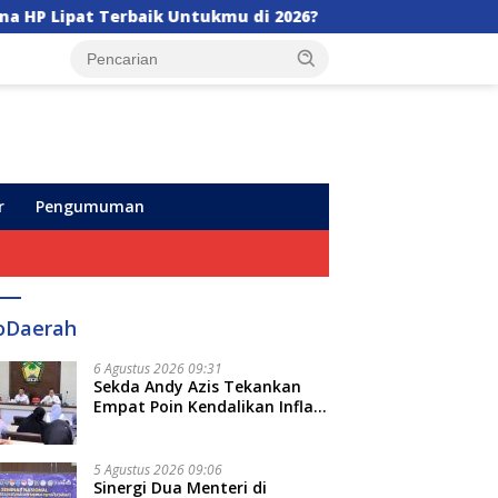
tukmu di 2026?
Appi di HUT Perumda Air Minum Mak
r
Pengumuman
oDaerah
6 Agustus 2026 09:31
Sekda Andy Azis Tekankan
Empat Poin Kendalikan Inflasi
di Gowa, Apa Saja?
5 Agustus 2026 09:06
Sinergi Dua Menteri di