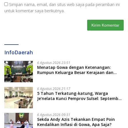
Simpan nama, email, dan situs web saya pada peramban ini
untuk komentar saya berikutnya.
InfoDaerah
6 Agustus 2026 23:51
Menatap Gowa dengan Ketenangan:
Rumpun Keluarga Besar Kerajaan dan
Bate Salapang Respon Klaim Sepihak,
Tekankan Jalur Musyawarah, Ingatkan
Soal Adat dan Adab
6 Agustus 2026 21:17
5 Tahun Terkatung-katung, Warga
Je’nelata Kunci Pemprov Sulsel: September
2026 Penlok Rampung!
6 Agustus 2026 09:31
Sekda Andy Azis Tekankan Empat Poin
Kendalikan Inflasi di Gowa, Apa Saja?