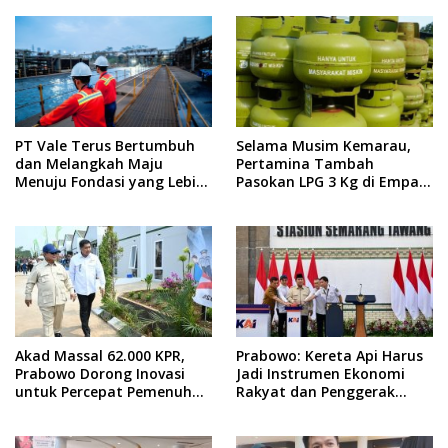
PT Vale Terus Bertumbuh
Selama Musim Kemarau,
dan Melangkah Maju
Pertamina Tambah
Menuju Fondasi yang Lebih
Pasokan LPG 3 Kg di Empat
Kuat
Daerah Sulsel
Akad Massal 62.000 KPR,
Prabowo: Kereta Api Harus
Prabowo Dorong Inovasi
Jadi Instrumen Ekonomi
untuk Percepat Pemenuhan
Rakyat dan Penggerak
Rumah Rakyat
Pemerataan Pembangunan