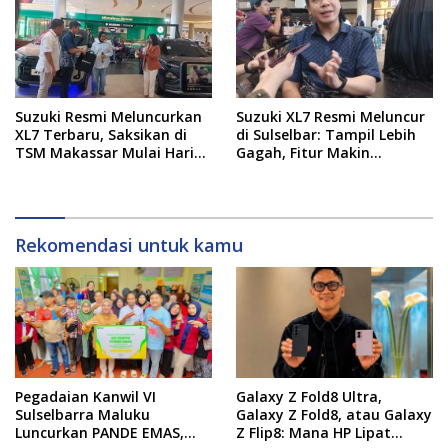
Suzuki Resmi Meluncurkan
Suzuki XL7 Resmi Meluncur
XL7 Terbaru, Saksikan di
di Sulselbar: Tampil Lebih
TSM Makassar Mulai Hari
Gagah, Fitur Makin
Ini hingga 9 Agustus
Canggih, dan Bertabur
Diskon hingga Puluhan Juta
Rekomendasi untuk kamu
Pegadaian Kanwil VI
Galaxy Z Fold8 Ultra,
Sulselbarra Maluku
Galaxy Z Fold8, atau Galaxy
Luncurkan PANDE EMAS,
Z Flip8: Mana HP Lipat