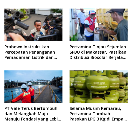
Dorong Kemandirian
Terbaik Untukmu di 2026?
Ekonomi Masyarakat
Prabowo Instruksikan
Pertamina Tinjau Sejumlah
Percepatan Penanganan
SPBU di Makassar, Pastikan
Pemadaman Listrik dan
Distribusi Biosolar Berjalan
Jaga Stabilitas Harga BBM
Optimal
PT Vale Terus Bertumbuh
Selama Musim Kemarau,
dan Melangkah Maju
Pertamina Tambah
Menuju Fondasi yang Lebih
Pasokan LPG 3 Kg di Empat
Kuat
Daerah Sulsel