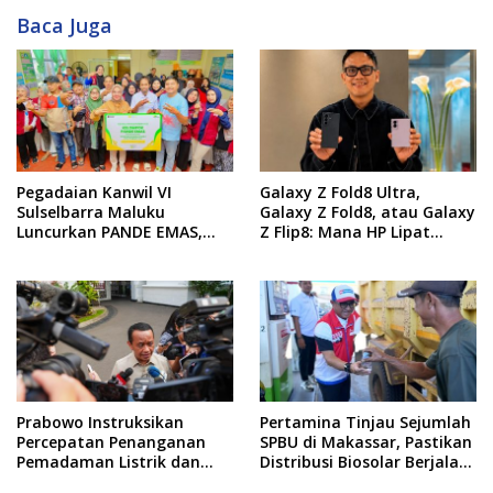
Baca Juga
Pegadaian Kanwil VI
Galaxy Z Fold8 Ultra,
Sulselbarra Maluku
Galaxy Z Fold8, atau Galaxy
Luncurkan PANDE EMAS,
Z Flip8: Mana HP Lipat
Dorong Kemandirian
Terbaik Untukmu di 2026?
Ekonomi Masyarakat
Prabowo Instruksikan
Pertamina Tinjau Sejumlah
Percepatan Penanganan
SPBU di Makassar, Pastikan
Pemadaman Listrik dan
Distribusi Biosolar Berjalan
Jaga Stabilitas Harga BBM
Optimal