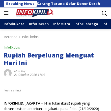
Langsung
r dan Karang Taruna Gelar Donor Darah
Breaking News
Anggota D
ke
konten
InfoIbukota
InfoDaerah
InfoMitra
InfoOlahraga
Info
Beranda
InfoEkobis
InfoEkobis
Rupiah Berpeluang Menguat
Hari Ini
Muh Yuja
21 Oktober 2020 11:03
ilustrasi (int)
INFOKINI.ID, JAKARTA
– Nilai tukar (kurs) rupiah yang
ditransaksikan antarbank di Jakarta pada Rabu (21/10/2020)