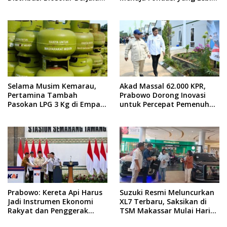
Optimal
Kuat
Selama Musim Kemarau,
Akad Massal 62.000 KPR,
Pertamina Tambah
Prabowo Dorong Inovasi
Pasokan LPG 3 Kg di Empat
untuk Percepat Pemenuhan
Daerah Sulsel
Rumah Rakyat
Prabowo: Kereta Api Harus
Suzuki Resmi Meluncurkan
Jadi Instrumen Ekonomi
XL7 Terbaru, Saksikan di
Rakyat dan Penggerak
TSM Makassar Mulai Hari
Pemerataan Pembangunan
Ini hingga 9 Agustus