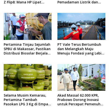
Z Flip8: Mana HP Lipat
Pemadaman Listrik dan
Terbaik Untukmu di 2026?
Jaga Stabilitas Harga BBM
Pertamina Tinjau Sejumlah
PT Vale Terus Bertumbuh
SPBU di Makassar, Pastikan
dan Melangkah Maju
Distribusi Biosolar Berjalan
Menuju Fondasi yang Lebih
Optimal
Kuat
Selama Musim Kemarau,
Akad Massal 62.000 KPR,
Pertamina Tambah
Prabowo Dorong Inovasi
Pasokan LPG 3 Kg di Empat
untuk Percepat Pemenuhan
Daerah Sulsel
Rumah Rakyat