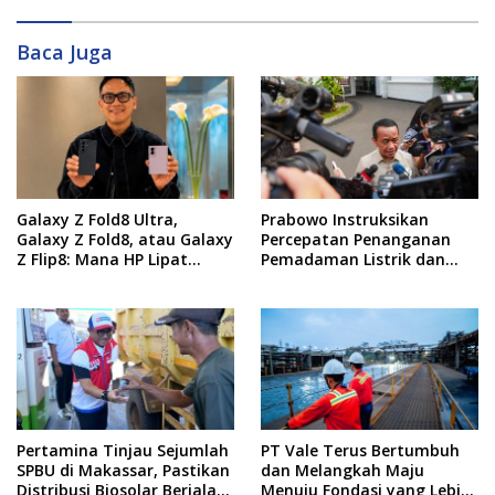
Baca Juga
Galaxy Z Fold8 Ultra,
Prabowo Instruksikan
Galaxy Z Fold8, atau Galaxy
Percepatan Penanganan
Z Flip8: Mana HP Lipat
Pemadaman Listrik dan
Terbaik Untukmu di 2026?
Jaga Stabilitas Harga BBM
Pertamina Tinjau Sejumlah
PT Vale Terus Bertumbuh
SPBU di Makassar, Pastikan
dan Melangkah Maju
Distribusi Biosolar Berjalan
Menuju Fondasi yang Lebih