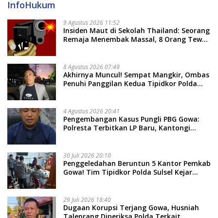
InfoHukum
9 Agustus 2026 11:52
Insiden Maut di Sekolah Thailand: Seorang
Remaja Menembak Massal, 8 Orang Tewas
dan 14 Lainnya Dirawat Intensif
8 Agustus 2026 07:49
Akhirnya Muncul! Sempat Mangkir, Ombas
Penuhi Panggilan Kedua Tipidkor Polda
Sulsel, Dicecar 50 Pertanyaan
4 Agustus 2026 20:41
Pengembangan Kasus Pungli PBG Gowa:
Polresta Terbitkan LP Baru, Kantongi
Nama Calon Tersangka Berikutnya
30 Juli 2026 20:10
Penggeledahan Beruntun 5 Kantor Pemkab
Gowa! Tim Tipidkor Polda Sulsel Kejar
Bukti Korupsi Seragam Gratis Rp16 Miliar
29 Juli 2026 18:40
Dugaan Korupsi Terjang Gowa, Husniah
Talenrang Diperiksa Polda Terkait