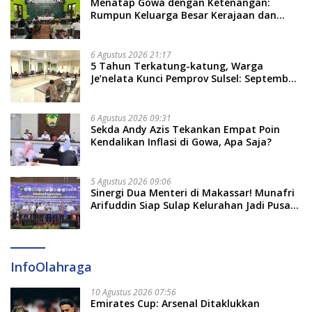
Menatap Gowa dengan Ketenangan:
Rumpun Keluarga Besar Kerajaan dan
Bate Salapang Respon Klaim Sepihak,
Tekankan Jalur Musyawarah, Ingatkan
Soal Adat dan Adab
6 Agustus 2026 21:17
5 Tahun Terkatung-katung, Warga
Je’nelata Kunci Pemprov Sulsel: September
2026 Penlok Rampung!
6 Agustus 2026 09:31
Sekda Andy Azis Tekankan Empat Poin
Kendalikan Inflasi di Gowa, Apa Saja?
5 Agustus 2026 09:06
Sinergi Dua Menteri di Makassar! Munafri
Arifuddin Siap Sulap Kelurahan Jadi Pusat
Pertumbuhan Ekonomi Baru
InfoOlahraga
10 Agustus 2026 07:56
Emirates Cup: Arsenal Ditaklukkan