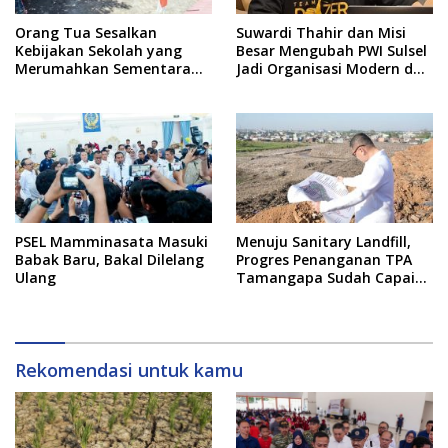
Orang Tua Sesalkan
Suwardi Thahir dan Misi
Kebijakan Sekolah yang
Besar Mengubah PWI Sulsel
Merumahkan Sementara
Jadi Organisasi Modern dan
Anaknya Usai Insiden Gigit
Inklusif
Teman
PSEL Mamminasata Masuki
Menuju Sanitary Landfill,
Babak Baru, Bakal Dilelang
Progres Penanganan TPA
Ulang
Tamangapa Sudah Capai
93 Persen
Rekomendasi untuk kamu