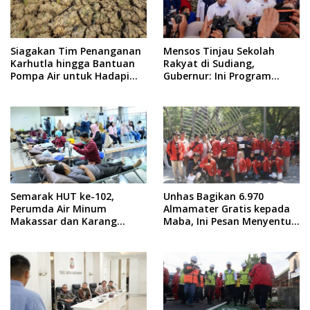
Siagakan Tim Penanganan
Mensos Tinjau Sekolah
Karhutla hingga Bantuan
Rakyat di Sudiang,
Pompa Air untuk Hadapi
Gubernur: Ini Program
Kemarau di Sulsel
Istimewa
Semarak HUT ke-102,
Unhas Bagikan 6.970
Perumda Air Minum
Almamater Gratis kepada
Makassar dan Karang
Maba, Ini Pesan Menyentuh
Taruna Gelar Donor Darah
dari Rektor