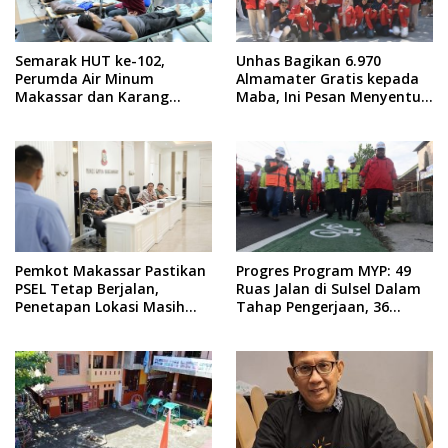
Semarak HUT ke-102,
Unhas Bagikan 6.970
Perumda Air Minum
Almamater Gratis kepada
Makassar dan Karang
Maba, Ini Pesan Menyentuh
Taruna Gelar Donor Darah
dari Rektor
Pemkot Makassar Pastikan
Progres Program MYP: 49
PSEL Tetap Berjalan,
Ruas Jalan di Sulsel Dalam
Penetapan Lokasi Masih
Tahap Pengerjaan, 36
Dibahas
Masih Perencanaan