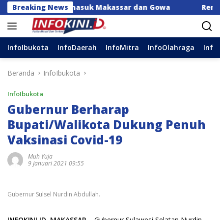
Langsung
Daerah, Termasuk Makassar dan Gowa
Breaking News
Rencana Revisi 
ke
konten
InfoIbukota
InfoDaerah
InfoMitra
InfoOlahraga
Info
Beranda
InfoIbukota
InfoIbukota
Gubernur Berharap
Bupati/Walikota Dukung Penuh
Vaksinasi Covid-19
Muh Yuja
9 Januari 2021 09:55
Gubernur Sulsel Nurdin Abdullah.
INFOKINI.ID, MAKASSAR
– Gubernur Sulawesi Selatan Nurdin