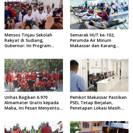
Mensos Tinjau Sekolah
Semarak HUT ke-102,
Rakyat di Sudiang,
Perumda Air Minum
Gubernur: Ini Program
Makassar dan Karang
Istimewa
Taruna Gelar Donor Darah
Unhas Bagikan 6.970
Pemkot Makassar Pastikan
Almamater Gratis kepada
PSEL Tetap Berjalan,
Maba, Ini Pesan Menyentuh
Penetapan Lokasi Masih
dari Rektor
Dibahas