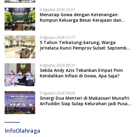
6 Agustus 2026 23:51
Menatap Gowa dengan Ketenangan:
Rumpun Keluarga Besar Kerajaan dan
Bate Salapang Respon Klaim Sepihak,
Tekankan Jalur Musyawarah, Ingatkan
Soal Adat dan Adab
6 Agustus 2026 21:17
5 Tahun Terkatung-katung, Warga
Je’nelata Kunci Pemprov Sulsel: September
2026 Penlok Rampung!
6 Agustus 2026 09:31
Sekda Andy Azis Tekankan Empat Poin
Kendalikan Inflasi di Gowa, Apa Saja?
5 Agustus 2026 09:06
Sinergi Dua Menteri di Makassar! Munafri
Arifuddin Siap Sulap Kelurahan Jadi Pusat
Pertumbuhan Ekonomi Baru
InfoOlahraga