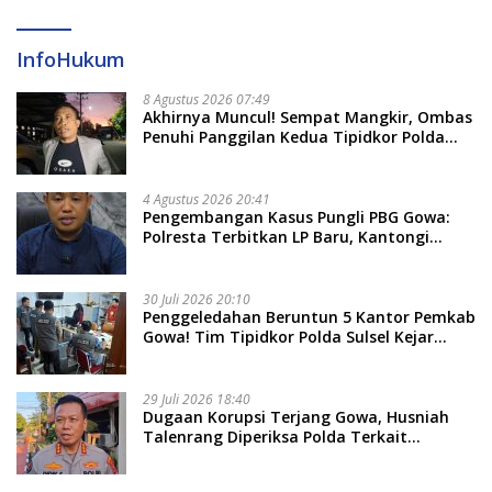
InfoHukum
8 Agustus 2026 07:49
Akhirnya Muncul! Sempat Mangkir, Ombas
Penuhi Panggilan Kedua Tipidkor Polda
Sulsel, Dicecar 50 Pertanyaan
4 Agustus 2026 20:41
Pengembangan Kasus Pungli PBG Gowa:
Polresta Terbitkan LP Baru, Kantongi
Nama Calon Tersangka Berikutnya
30 Juli 2026 20:10
Penggeledahan Beruntun 5 Kantor Pemkab
Gowa! Tim Tipidkor Polda Sulsel Kejar
Bukti Korupsi Seragam Gratis Rp16 Miliar
29 Juli 2026 18:40
Dugaan Korupsi Terjang Gowa, Husniah
Talenrang Diperiksa Polda Terkait
Pengadaan Seragam Rp16 M