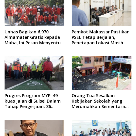
Unhas Bagikan 6.970
Pemkot Makassar Pastikan
Almamater Gratis kepada
PSEL Tetap Berjalan,
Maba, Ini Pesan Menyentuh
Penetapan Lokasi Masih
dari Rektor
Dibahas
Progres Program MYP: 49
Orang Tua Sesalkan
Ruas Jalan di Sulsel Dalam
Kebijakan Sekolah yang
Tahap Pengerjaan, 36
Merumahkan Sementara
Masih Perencanaan
Anaknya Usai Insiden Gigit
Teman