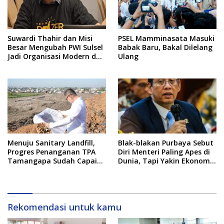
Suwardi Thahir dan Misi
PSEL Mamminasata Masuki
Besar Mengubah PWI Sulsel
Babak Baru, Bakal Dilelang
Jadi Organisasi Modern dan
Ulang
Inklusif
Menuju Sanitary Landfill,
Blak-blakan Purbaya Sebut
Progres Penanganan TPA
Diri Menteri Paling Apes di
Tamangapa Sudah Capai
Dunia, Tapi Yakin Ekonomi
93 Persen
RI Mampu Tembus 6 Persen
Rekomendasi untuk kamu