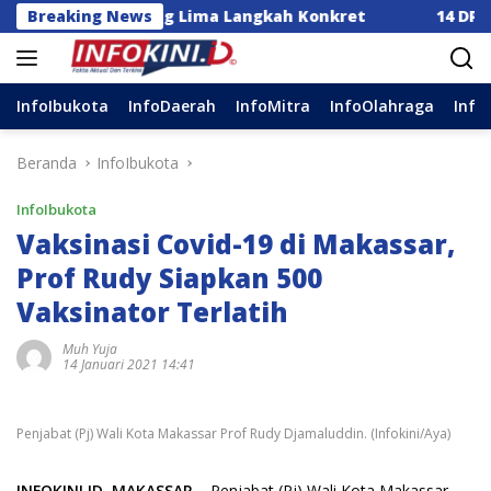
Langsung
ia Dorong Lima Langkah Konkret
Breaking News
14 DPC Terima SK 
ke
konten
InfoIbukota
InfoDaerah
InfoMitra
InfoOlahraga
Info
Beranda
InfoIbukota
InfoIbukota
Vaksinasi Covid-19 di Makassar,
Prof Rudy Siapkan 500
Vaksinator Terlatih
Muh Yuja
14 Januari 2021 14:41
Penjabat (Pj) Wali Kota Makassar Prof Rudy Djamaluddin. (Infokini/Aya)
INFOKINI.ID, MAKASSAR
– Penjabat (Pj) Wali Kota Makassar