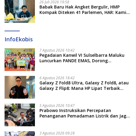
26 Juli 2026 19:58
​Babak Baru Hak Angket Bergulir, HMP
Kompak Diteken 41 Parlemen, HAR: Kami
Proses Sesuai Prosedur!
InfoEkobis
7 Agustus 2026 10:42
Pegadaian Kanwil VI Sulselbarra Maluku
Luncurkan PANDE EMAS, Dorong
Kemandirian Ekonomi Masyarakat
6 Agustus 2026 18:42
Galaxy Z Fold8 Ultra, Galaxy Z Fold8, atau
Galaxy Z Flip8: Mana HP Lipat Terbaik
Untukmu di 2026?
5 Agustus 2026 10:47
Prabowo Instruksikan Percepatan
Penanganan Pemadaman Listrik dan Jaga
Stabilitas Harga BBM
3 Agustus 2026 09:28