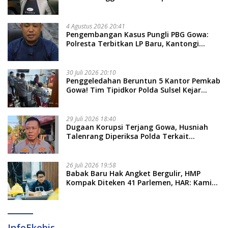
Sulsel, Dicecar 50 Pertanyaan
4 Agustus 2026 20:41
Pengembangan Kasus Pungli PBG Gowa:
Polresta Terbitkan LP Baru, Kantongi
Nama Calon Tersangka Berikutnya
30 Juli 2026 20:10
Penggeledahan Beruntun 5 Kantor Pemkab
Gowa! Tim Tipidkor Polda Sulsel Kejar
Bukti Korupsi Seragam Gratis Rp16 Miliar
29 Juli 2026 18:40
Dugaan Korupsi Terjang Gowa, Husniah
Talenrang Diperiksa Polda Terkait
Pengadaan Seragam Rp16 M
26 Juli 2026 19:58
​Babak Baru Hak Angket Bergulir, HMP
Kompak Diteken 41 Parlemen, HAR: Kami
Proses Sesuai Prosedur!
InfoEkobis