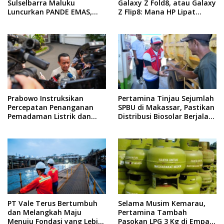
Sulselbarra Maluku
Galaxy Z Fold8, atau Galaxy
Luncurkan PANDE EMAS,
Z Flip8: Mana HP Lipat
Dorong Kemandirian
Terbaik Untukmu di 2026?
Ekonomi Masyarakat
Prabowo Instruksikan
Pertamina Tinjau Sejumlah
Percepatan Penanganan
SPBU di Makassar, Pastikan
Pemadaman Listrik dan
Distribusi Biosolar Berjalan
Jaga Stabilitas Harga BBM
Optimal
PT Vale Terus Bertumbuh
Selama Musim Kemarau,
dan Melangkah Maju
Pertamina Tambah
Menuju Fondasi yang Lebih
Pasokan LPG 3 Kg di Empat