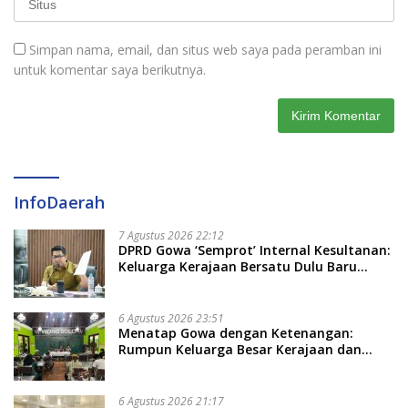
Simpan nama, email, dan situs web saya pada peramban ini
untuk komentar saya berikutnya.
InfoDaerah
7 Agustus 2026 22:12
DPRD Gowa ‘Semprot’ Internal Kesultanan:
Keluarga Kerajaan Bersatu Dulu Baru
Rancang Perda Baru!
6 Agustus 2026 23:51
Menatap Gowa dengan Ketenangan:
Rumpun Keluarga Besar Kerajaan dan
Bate Salapang Respon Klaim Sepihak,
Tekankan Jalur Musyawarah, Ingatkan
Soal Adat dan Adab
6 Agustus 2026 21:17