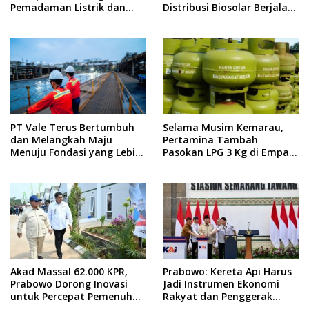
Pemadaman Listrik dan
Distribusi Biosolar Berjalan
Jaga Stabilitas Harga BBM
Optimal
PT Vale Terus Bertumbuh
Selama Musim Kemarau,
dan Melangkah Maju
Pertamina Tambah
Menuju Fondasi yang Lebih
Pasokan LPG 3 Kg di Empat
Kuat
Daerah Sulsel
Akad Massal 62.000 KPR,
Prabowo: Kereta Api Harus
Prabowo Dorong Inovasi
Jadi Instrumen Ekonomi
untuk Percepat Pemenuhan
Rakyat dan Penggerak
Rumah Rakyat
Pemerataan Pembangunan