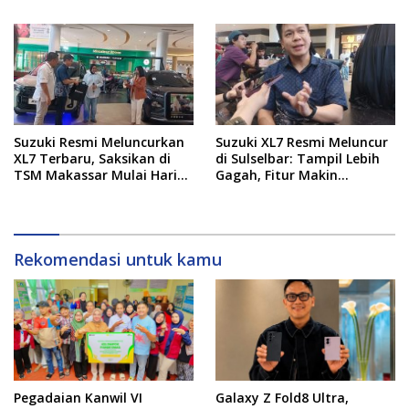
Suzuki Resmi Meluncurkan
Suzuki XL7 Resmi Meluncur
XL7 Terbaru, Saksikan di
di Sulselbar: Tampil Lebih
TSM Makassar Mulai Hari
Gagah, Fitur Makin
Ini hingga 9 Agustus
Canggih, dan Bertabur
Diskon hingga Puluhan Juta
Rekomendasi untuk kamu
Pegadaian Kanwil VI
Galaxy Z Fold8 Ultra,