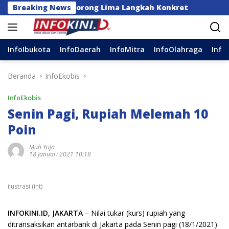
Langsung
Indonesia Dorong Lima Langkah Konkret
Breaking News
14 DPC Teri
ke
konten
InfoIbukota
InfoDaerah
InfoMitra
InfoOlahraga
Info
Beranda
InfoEkobis
InfoEkobis
Senin Pagi, Rupiah Melemah 10
Poin
Muh Yuja
18 Januari 2021 10:18
ilustrasi (int)
INFOKINI.ID, JAKARTA
– Nilai tukar (kurs) rupiah yang
ditransaksikan antarbank di Jakarta pada Senin pagi (18/1/2021)