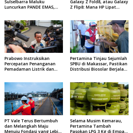
Sulselbarra Maluku
Galaxy Z Fold8, atau Galaxy
Luncurkan PANDE EMAS,
Z Flip8: Mana HP Lipat
Dorong Kemandirian
Terbaik Untukmu di 2026?
Ekonomi Masyarakat
Prabowo Instruksikan
Pertamina Tinjau Sejumlah
Percepatan Penanganan
SPBU di Makassar, Pastikan
Pemadaman Listrik dan
Distribusi Biosolar Berjalan
Jaga Stabilitas Harga BBM
Optimal
PT Vale Terus Bertumbuh
Selama Musim Kemarau,
dan Melangkah Maju
Pertamina Tambah
Menuju Fondasi yang Lebih
Pasokan LPG 3 Kg di Empat