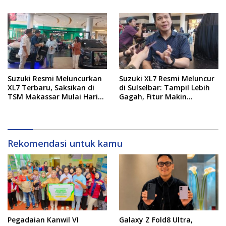
Suzuki Resmi Meluncurkan
Suzuki XL7 Resmi Meluncur
XL7 Terbaru, Saksikan di
di Sulselbar: Tampil Lebih
TSM Makassar Mulai Hari
Gagah, Fitur Makin
Ini hingga 9 Agustus
Canggih, dan Bertabur
Diskon hingga Puluhan Juta
Rekomendasi untuk kamu
Pegadaian Kanwil VI
Galaxy Z Fold8 Ultra,