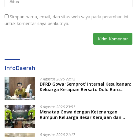
Simpan nama, email, dan situs web saya pada peramban ini
untuk komentar saya berikutnya.
InfoDaerah
7 Agustus 2026 22:12
DPRD Gowa ‘Semprot’ Internal Kesultanan:
Keluarga Kerajaan Bersatu Dulu Baru
Rancang Perda Baru!
6 Agustus 2026 23:51
Menatap Gowa dengan Ketenangan:
Rumpun Keluarga Besar Kerajaan dan
Bate Salapang Respon Klaim Sepihak,
Tekankan Jalur Musyawarah, Ingatkan
Soal Adat dan Adab
6 Agustus 2026 21:17