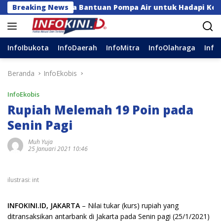
Langsung
tla hingga Bantuan Pompa Air untuk Hadapi Kemarau di S
Breaking News
ke
konten
InfoIbukota
InfoDaerah
InfoMitra
InfoOlahraga
Info
Beranda
InfoEkobis
InfoEkobis
Rupiah Melemah 19 Poin pada
Senin Pagi
Muh Yuja
25 Januari 2021 10:46
ilustrasi: int
INFOKINI.ID, JAKARTA
– Nilai tukar (kurs) rupiah yang
ditransaksikan antarbank di Jakarta pada Senin pagi (25/1/2021)