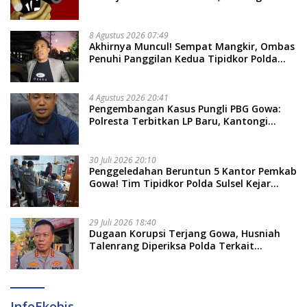
dan 14 Lainnya Dirawat Intensif
8 Agustus 2026 07:49
Akhirnya Muncul! Sempat Mangkir, Ombas
Penuhi Panggilan Kedua Tipidkor Polda
Sulsel, Dicecar 50 Pertanyaan
4 Agustus 2026 20:41
Pengembangan Kasus Pungli PBG Gowa:
Polresta Terbitkan LP Baru, Kantongi
Nama Calon Tersangka Berikutnya
30 Juli 2026 20:10
Penggeledahan Beruntun 5 Kantor Pemkab
Gowa! Tim Tipidkor Polda Sulsel Kejar
Bukti Korupsi Seragam Gratis Rp16 Miliar
29 Juli 2026 18:40
Dugaan Korupsi Terjang Gowa, Husniah
Talenrang Diperiksa Polda Terkait
Pengadaan Seragam Rp16 M
InfoEkobis