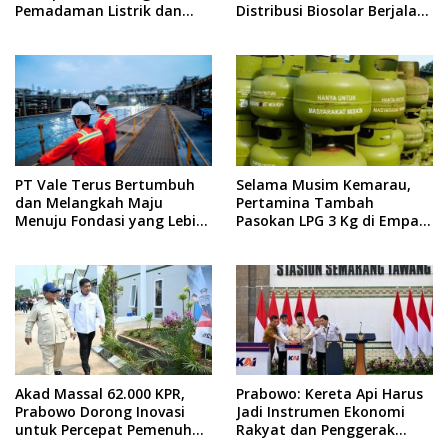
Pemadaman Listrik dan
Distribusi Biosolar Berjalan
Jaga Stabilitas Harga BBM
Optimal
PT Vale Terus Bertumbuh
Selama Musim Kemarau,
dan Melangkah Maju
Pertamina Tambah
Menuju Fondasi yang Lebih
Pasokan LPG 3 Kg di Empat
Kuat
Daerah Sulsel
Akad Massal 62.000 KPR,
Prabowo: Kereta Api Harus
Prabowo Dorong Inovasi
Jadi Instrumen Ekonomi
untuk Percepat Pemenuhan
Rakyat dan Penggerak
Rumah Rakyat
Pemerataan Pembangunan