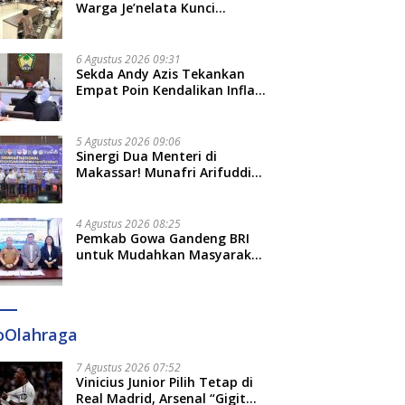
Adat dan Adab
Warga Je’nelata Kunci
Pemprov Sulsel: September
2026 Penlok Rampung!
6 Agustus 2026 09:31
Sekda Andy Azis Tekankan
Empat Poin Kendalikan Inflasi
di Gowa, Apa Saja?
5 Agustus 2026 09:06
Sinergi Dua Menteri di
Makassar! Munafri Arifuddin
Siap Sulap Kelurahan Jadi
Pusat Pertumbuhan Ekonomi
Baru
4 Agustus 2026 08:25
Pemkab Gowa Gandeng BRI
untuk Mudahkan Masyarakat
Bayar Pajak, Targetkan PAD
Rp307 Miliar
oOlahraga
7 Agustus 2026 07:52
Vinicius Junior Pilih Tetap di
Real Madrid, Arsenal “Gigit