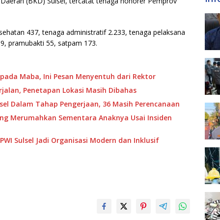
 Daerah (BKD) Sulsel, tercatat tenaga honorer Pemprov
esehatan 437, tenaga administratif 2.233, tenaga pelaksana
9, pramubakti 55, satpam 173.
pada Maba, Ini Pesan Menyentuh dari Rektor
jalan, Penetapan Lokasi Masih Dibahas
ulsel Dalam Tahap Pengerjaan, 36 Masih Perencanaan
ang Merumahkan Sementara Anaknya Usai Insiden
WI Sulsel Jadi Organisasi Modern dan Inklusif