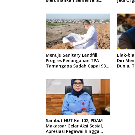
Merumahkan Sementara
Jadi Org
Anaknya Usai Insiden Gigit
Inklusif
Teman
Menuju Sanitary Landfill,
Blak-bl
Progres Penanganan TPA
Diri Men
Tamangapa Sudah Capai 93
Dunia, T
Persen
Mampu T
Sambut HUT Ke-102, PDAM
Makassar Gelar Aksi Sosial,
Apresiasi Pegawai hingga