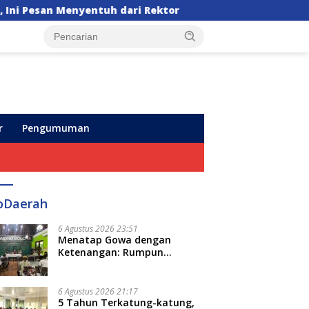
 dari Rektor
Pegadaian Kanwil VI Sulselbarra Mal
r
Pengumuman
oDaerah
6 Agustus 2026 23:51
Menatap Gowa dengan
Ketenangan: Rumpun
Keluarga Besar Kerajaan dan
Bate Salapang Respon Klaim
Sepihak, Tekankan Jalur
6 Agustus 2026 21:17
Musyawarah, Ingatkan Soal
5 Tahun Terkatung-katung,