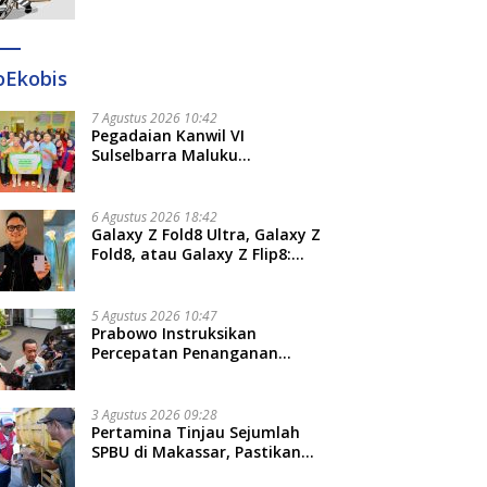
Ditangkap di Makassar dan
Gowa
oEkobis
7 Agustus 2026 10:42
Pegadaian Kanwil VI
Sulselbarra Maluku
Luncurkan PANDE EMAS,
Dorong Kemandirian Ekonomi
Masyarakat
6 Agustus 2026 18:42
Galaxy Z Fold8 Ultra, Galaxy Z
Fold8, atau Galaxy Z Flip8:
Mana HP Lipat Terbaik
Untukmu di 2026?
5 Agustus 2026 10:47
Prabowo Instruksikan
Percepatan Penanganan
Pemadaman Listrik dan Jaga
Stabilitas Harga BBM
3 Agustus 2026 09:28
Pertamina Tinjau Sejumlah
SPBU di Makassar, Pastikan
Distribusi Biosolar Berjalan