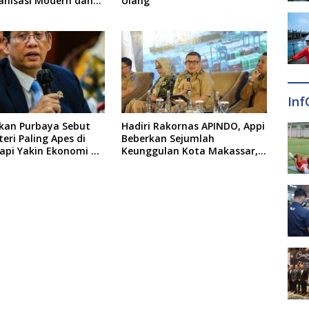
anisasi Modern dan
Ulang
Inf
akan Purbaya Sebut
Hadiri Rakornas APINDO, Appi
teri Paling Apes di
Beberkan Sejumlah
api Yakin Ekonomi RI
Keunggulan Kota Makassar,
embus 6 Persen
Apa Saja?