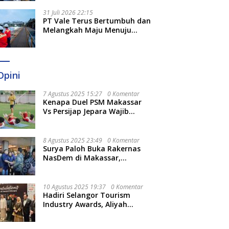
Optimal
31 Juli 2026 22:15
PT Vale Terus Bertumbuh dan
Melangkah Maju Menuju
Fondasi yang Lebih Kuat
Opini
7 Agustus 2025 15:27
0 Komentar
Kenapa Duel PSM Makassar
Vs Persijap Jepara Wajib
Ditonton? Ini 3 Hal
Menariknya
8 Agustus 2025 23:49
0 Komentar
Surya Paloh Buka Rakernas
NasDem di Makassar,
Munafri Sebut Momentum
Kuatkan Pendidikan Politik
10 Agustus 2025 19:37
0 Komentar
Hadiri Selangor Tourism
Industry Awards, Aliyah
Berharap Semakin
Optimalkan Pariwisata