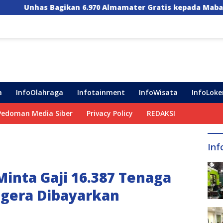
6.970 Almamater Gratis kepada Maba, Ini Pesan Menyentuh
a
InfoOlahraga
Infotainment
InfoWisata
InfoLoke
Pedoman Media Siber
Privacy Policy
REDAKSI
Inf
Minta Gaji 16.387 Tenaga
gera Dibayarkan