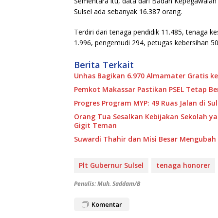
Sementara itu, data dari Badan Kepegawaian
Sulsel ada sebanyak 16.387 orang.
Terdiri dari tenaga pendidik 11.485, tenaga k
1.996, pengemudi 294, petugas kebersihan 50
Berita Terkait
Unhas Bagikan 6.970 Almamater Gratis ke
Pemkot Makassar Pastikan PSEL Tetap Ber
Progres Program MYP: 49 Ruas Jalan di S
Orang Tua Sesalkan Kebijakan Sekolah y
Gigit Teman
Suwardi Thahir dan Misi Besar Mengubah P
Plt Gubernur Sulsel
tenaga honorer
Penulis: Muh. Saddam/B
Komentar