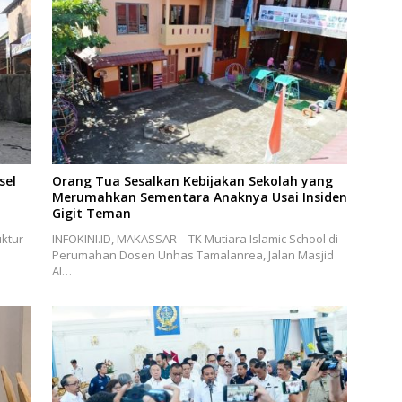
sel
Orang Tua Sesalkan Kebijakan Sekolah yang
Merumahkan Sementara Anaknya Usai Insiden
Gigit Teman
ktur
INFOKINI.ID, MAKASSAR – TK Mutiara Islamic School di
Perumahan Dosen Unhas Tamalanrea, Jalan Masjid
Al…