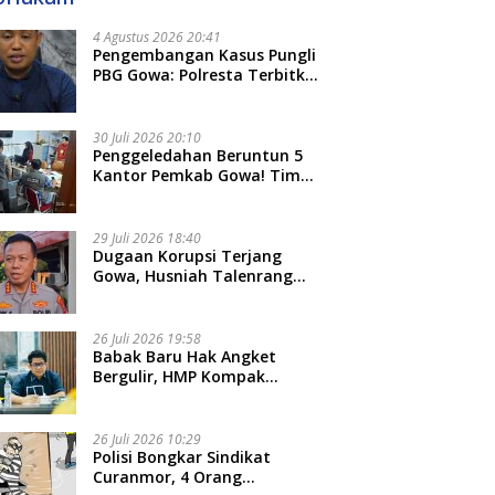
4 Agustus 2026 20:41
Pengembangan Kasus Pungli
PBG Gowa: Polresta Terbitkan
LP Baru, Kantongi Nama
Calon Tersangka Berikutnya
30 Juli 2026 20:10
Penggeledahan Beruntun 5
Kantor Pemkab Gowa! Tim
Tipidkor Polda Sulsel Kejar
Bukti Korupsi Seragam Gratis
Rp16 Miliar
29 Juli 2026 18:40
Dugaan Korupsi Terjang
Gowa, Husniah Talenrang
Diperiksa Polda Terkait
Pengadaan Seragam Rp16 M
26 Juli 2026 19:58
​Babak Baru Hak Angket
Bergulir, HMP Kompak
Diteken 41 Parlemen, HAR:
Kami Proses Sesuai Prosedur!
26 Juli 2026 10:29
Polisi Bongkar Sindikat
Curanmor, 4 Orang