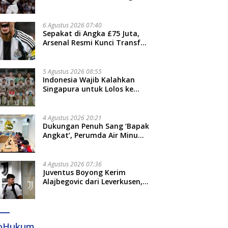
Jari”
6 Agustus 2026 07:40
Sepakat di Angka £75 Juta,
Arsenal Resmi Kunci Transfer
Bruno Guimaraes dari
Newcastle
5 Agustus 2026 08:55
Indonesia Wajib Kalahkan
Singapura untuk Lolos ke
Semifinal Piala AFF 2026
4 Agustus 2026 20:21
Dukungan Penuh Sang ‘Bapak
Angkat’, Perumda Air Minum
Gowa Siap Antar Tim Dayung
Raih Prestasi Puncak
4 Agustus 2026 07:36
Juventus Boyong Kerim
Alajbegovic dari Leverkusen,
Segini Nilai Kontraknya
foHukum