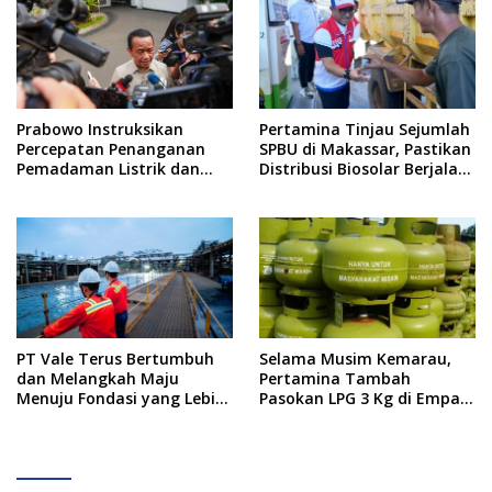
Prabowo Instruksikan
Pertamina Tinjau Sejumlah
Percepatan Penanganan
SPBU di Makassar, Pastikan
Pemadaman Listrik dan
Distribusi Biosolar Berjalan
Jaga Stabilitas Harga BBM
Optimal
PT Vale Terus Bertumbuh
Selama Musim Kemarau,
dan Melangkah Maju
Pertamina Tambah
Menuju Fondasi yang Lebih
Pasokan LPG 3 Kg di Empat
Kuat
Daerah Sulsel