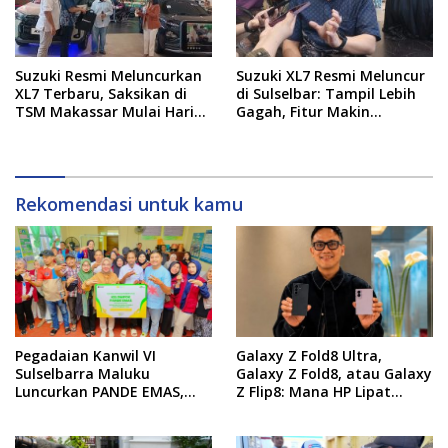
Suzuki Resmi Meluncurkan
Suzuki XL7 Resmi Meluncur
XL7 Terbaru, Saksikan di
di Sulselbar: Tampil Lebih
TSM Makassar Mulai Hari
Gagah, Fitur Makin
Ini hingga 9 Agustus
Canggih, dan Bertabur
Diskon hingga Puluhan Juta
Rekomendasi untuk kamu
Pegadaian Kanwil VI
Galaxy Z Fold8 Ultra,
Sulselbarra Maluku
Galaxy Z Fold8, atau Galaxy
Luncurkan PANDE EMAS,
Z Flip8: Mana HP Lipat
Dorong Kemandirian
Terbaik Untukmu di 2026?
Ekonomi Masyarakat