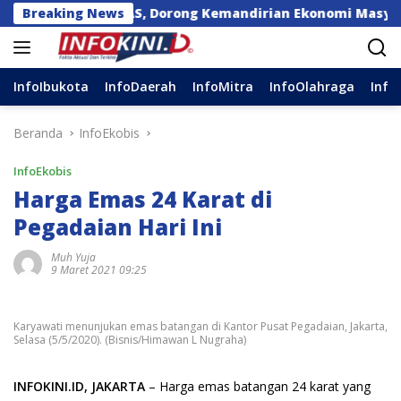
Langsung
PANDE EMAS, Dorong Kemandirian Ekonomi Masyarakat
Breaking News
ke
konten
InfoIbukota
InfoDaerah
InfoMitra
InfoOlahraga
Info
Beranda
InfoEkobis
InfoEkobis
Harga Emas 24 Karat di
Pegadaian Hari Ini
Muh Yuja
9 Maret 2021 09:25
Karyawati menunjukan emas batangan di Kantor Pusat Pegadaian, Jakarta,
Selasa (5/5/2020). (Bisnis/Himawan L Nugraha)
INFOKINI.ID, JAKARTA
– Harga emas batangan 24 karat yang