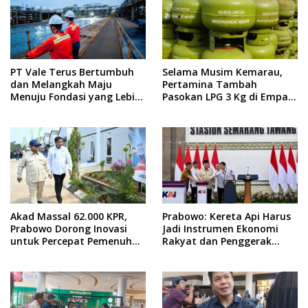
PT Vale Terus Bertumbuh
Selama Musim Kemarau,
dan Melangkah Maju
Pertamina Tambah
Menuju Fondasi yang Lebih
Pasokan LPG 3 Kg di Empat
Kuat
Daerah Sulsel
Akad Massal 62.000 KPR,
Prabowo: Kereta Api Harus
Prabowo Dorong Inovasi
Jadi Instrumen Ekonomi
untuk Percepat Pemenuhan
Rakyat dan Penggerak
Rumah Rakyat
Pemerataan Pembangunan