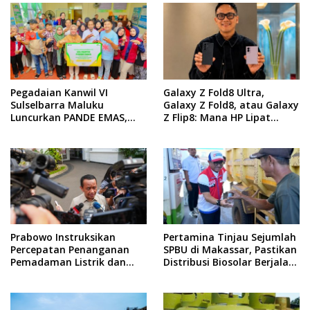
Pegadaian Kanwil VI
Galaxy Z Fold8 Ultra,
Sulselbarra Maluku
Galaxy Z Fold8, atau Galaxy
Luncurkan PANDE EMAS,
Z Flip8: Mana HP Lipat
Dorong Kemandirian
Terbaik Untukmu di 2026?
Ekonomi Masyarakat
Prabowo Instruksikan
Pertamina Tinjau Sejumlah
Percepatan Penanganan
SPBU di Makassar, Pastikan
Pemadaman Listrik dan
Distribusi Biosolar Berjalan
Jaga Stabilitas Harga BBM
Optimal