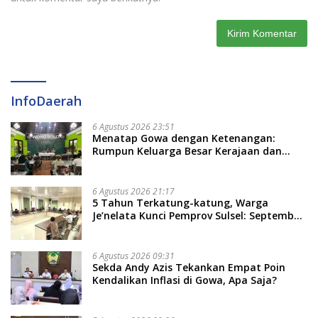
InfoDaerah
6 Agustus 2026 23:51
Menatap Gowa dengan Ketenangan:
Rumpun Keluarga Besar Kerajaan dan
Bate Salapang Respon Klaim Sepihak,
Tekankan Jalur Musyawarah, Ingatkan
Soal Adat dan Adab
6 Agustus 2026 21:17
5 Tahun Terkatung-katung, Warga
Je’nelata Kunci Pemprov Sulsel: September
2026 Penlok Rampung!
6 Agustus 2026 09:31
Sekda Andy Azis Tekankan Empat Poin
Kendalikan Inflasi di Gowa, Apa Saja?