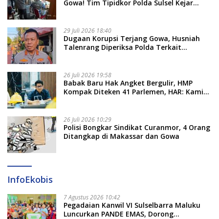
Gowa! Tim Tipidkor Polda Sulsel Kejar
Bukti Korupsi Seragam Gratis Rp16 Miliar
29 Juli 2026 18:40
Dugaan Korupsi Terjang Gowa, Husniah
Talenrang Diperiksa Polda Terkait
Pengadaan Seragam Rp16 M
26 Juli 2026 19:58
​Babak Baru Hak Angket Bergulir, HMP
Kompak Diteken 41 Parlemen, HAR: Kami
Proses Sesuai Prosedur!
26 Juli 2026 10:29
Polisi Bongkar Sindikat Curanmor, 4 Orang
Ditangkap di Makassar dan Gowa
InfoEkobis
7 Agustus 2026 10:42
Pegadaian Kanwil VI Sulselbarra Maluku
Luncurkan PANDE EMAS, Dorong