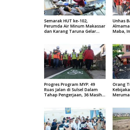
Semarak HUT ke-102,
Unhas B
Perumda Air Minum Makassar
Almamat
dan Karang Taruna Gelar
Maba, I
Donor Darah
dari Rek
Progres Program MYP: 49
Orang T
Ruas Jalan di Sulsel Dalam
Kebijak
Tahap Pengerjaan, 36 Masih
Meruma
Perencanaan
Anaknya 
Teman