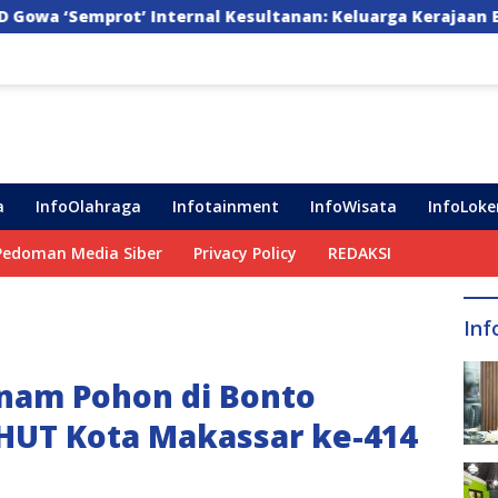
al Kesultanan: Keluarga Kerajaan Bersatu Dulu Baru Ranca
a
InfoOlahraga
Infotainment
InfoWisata
InfoLoke
Pedoman Media Siber
Privacy Policy
REDAKSI
Inf
anam Pohon di Bonto
HUT Kota Makassar ke-414