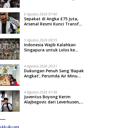
Jari”
6 Agustus 2026 07:40
Sepakat di Angka £75 Juta,
Arsenal Resmi Kunci Transfer
Bruno Guimaraes dari
Newcastle
5 Agustus 2026 08:55
Indonesia Wajib Kalahkan
Singapura untuk Lolos ke
Semifinal Piala AFF 2026
4 Agustus 2026 20:21
Dukungan Penuh Sang ‘Bapak
Angkat’, Perumda Air Minum
Gowa Siap Antar Tim Dayung
Raih Prestasi Puncak
4 Agustus 2026 07:36
Juventus Boyong Kerim
Alajbegovic dari Leverkusen,
Segini Nilai Kontraknya
foHukum