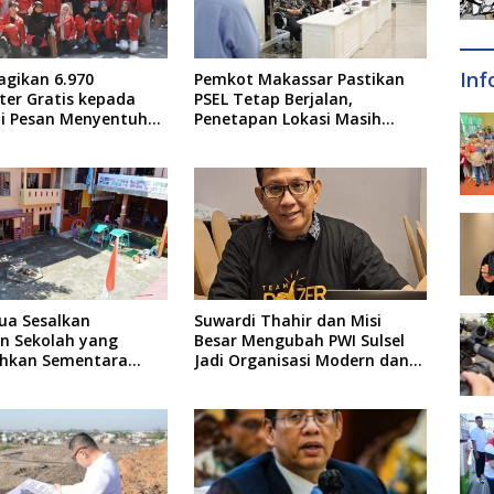
Inf
agikan 6.970
Pemkot Makassar Pastikan
er Gratis kepada
PSEL Tetap Berjalan,
ni Pesan Menyentuh
Penetapan Lokasi Masih
tor
Dibahas
ua Sesalkan
Suwardi Thahir dan Misi
an Sekolah yang
Besar Mengubah PWI Sulsel
hkan Sementara
Jadi Organisasi Modern dan
Usai Insiden Gigit
Inklusif