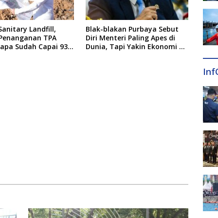
anitary Landfill,
Blak-blakan Purbaya Sebut
 Penanganan TPA
Diri Menteri Paling Apes di
pa Sudah Capai 93
Dunia, Tapi Yakin Ekonomi RI
Mampu Tembus 6 Persen
Inf