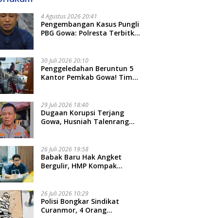
4 Agustus 2026 20:41
Pengembangan Kasus Pungli
PBG Gowa: Polresta Terbitkan
LP Baru, Kantongi Nama
Calon Tersangka Berikutnya
30 Juli 2026 20:10
Penggeledahan Beruntun 5
Kantor Pemkab Gowa! Tim
Tipidkor Polda Sulsel Kejar
Bukti Korupsi Seragam Gratis
Rp16 Miliar
29 Juli 2026 18:40
Dugaan Korupsi Terjang
Gowa, Husniah Talenrang
Diperiksa Polda Terkait
Pengadaan Seragam Rp16 M
26 Juli 2026 19:58
​Babak Baru Hak Angket
Bergulir, HMP Kompak
Diteken 41 Parlemen, HAR:
Kami Proses Sesuai Prosedur!
26 Juli 2026 10:29
Polisi Bongkar Sindikat
Curanmor, 4 Orang