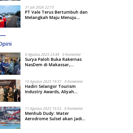
Optimal
31 Juli 2026 22:15
PT Vale Terus Bertumbuh dan
Melangkah Maju Menuju
Fondasi yang Lebih Kuat
Opini
8 Agustus 2025 23:49
0 Komentar
Surya Paloh Buka Rakernas
NasDem di Makassar,
Munafri Sebut Momentum
Kuatkan Pendidikan Politik
10 Agustus 2025 19:37
0 Komentar
Hadiri Selangor Tourism
Industry Awards, Aliyah
Berharap Semakin
Optimalkan Pariwisata
11 Agustus 2025 15:52
0 Komentar
Menhub Dudy: Water
Aerodrome Sulsel akan Jadi
Tonggak Baru Transportasi
Nasional