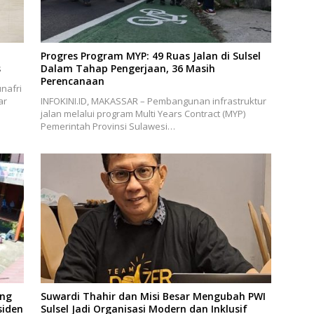
Progres Program MYP: 49 Ruas Jalan di Sulsel
s
Dalam Tahap Pengerjaan, 36 Masih
Perencanaan
nafri
ar
INFOKINI.ID, MAKASSAR – Pembangunan infrastruktur
jalan melalui program Multi Years Contract (MYP)
Pemerintah Provinsi Sulawesi…
ang
Suwardi Thahir dan Misi Besar Mengubah PWI
siden
Sulsel Jadi Organisasi Modern dan Inklusif