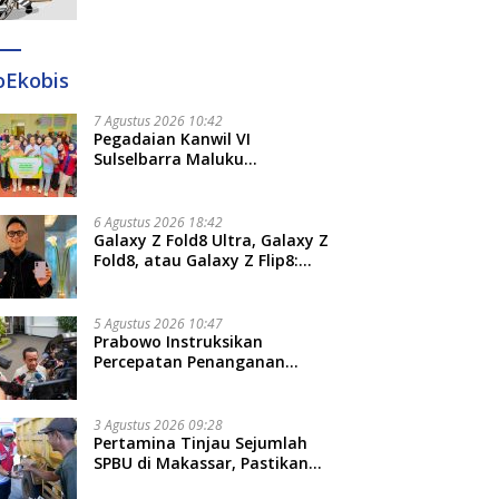
Ditangkap di Makassar dan
Gowa
oEkobis
7 Agustus 2026 10:42
Pegadaian Kanwil VI
Sulselbarra Maluku
Luncurkan PANDE EMAS,
Dorong Kemandirian Ekonomi
Masyarakat
6 Agustus 2026 18:42
Galaxy Z Fold8 Ultra, Galaxy Z
Fold8, atau Galaxy Z Flip8:
Mana HP Lipat Terbaik
Untukmu di 2026?
5 Agustus 2026 10:47
Prabowo Instruksikan
Percepatan Penanganan
Pemadaman Listrik dan Jaga
Stabilitas Harga BBM
3 Agustus 2026 09:28
Pertamina Tinjau Sejumlah
SPBU di Makassar, Pastikan
Distribusi Biosolar Berjalan