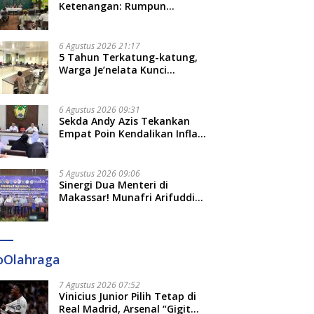
Ketenangan: Rumpun
Keluarga Besar Kerajaan dan
Bate Salapang Respon Klaim
Sepihak, Tekankan Jalur
6 Agustus 2026 21:17
Musyawarah, Ingatkan Soal
5 Tahun Terkatung-katung,
Adat dan Adab
Warga Je’nelata Kunci
Pemprov Sulsel: September
2026 Penlok Rampung!
6 Agustus 2026 09:31
Sekda Andy Azis Tekankan
Empat Poin Kendalikan Inflasi
di Gowa, Apa Saja?
5 Agustus 2026 09:06
Sinergi Dua Menteri di
Makassar! Munafri Arifuddin
Siap Sulap Kelurahan Jadi
Pusat Pertumbuhan Ekonomi
Baru
oOlahraga
7 Agustus 2026 07:52
Vinicius Junior Pilih Tetap di
Real Madrid, Arsenal “Gigit