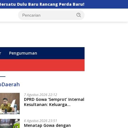
ng Perda Baru!
Semarak HUT ke-102, Perumda Air 
r
Pengumuman
oDaerah
7 Agustus 2026 22:12
DPRD Gowa ‘Semprot’ Internal
Kesultanan: Keluarga
Kerajaan Bersatu Dulu Baru
Rancang Perda Baru!
6 Agustus 2026 23:51
Menatap Gowa dengan