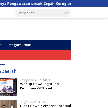
Cegah Kerugian Daerah
Pertamina Pastikan Stok BB
r
Pengumuman
oDaerah
10 Agustus 2026 14:03
Wabup Gowa Ingatkan
Pimpinan OPD soal
Pentingnya Pengawasan
untuk Cegah Kerugian
Daerah
7 Agustus 2026 22:12
DPRD Gowa ‘Semprot’ Internal