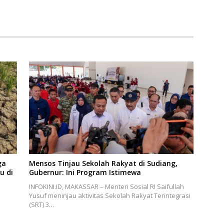
ga
Mensos Tinjau Sekolah Rakyat di Sudiang,
u di
Gubernur: Ini Program Istimewa
INFOKINI.ID, MAKASSAR – Menteri Sosial RI Saifullah
Yusuf meninjau aktivitas Sekolah Rakyat Terintegrasi
(SRT) 3…