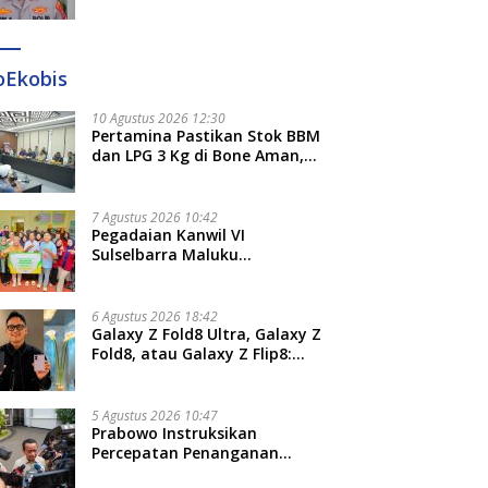
Diperiksa Polda Terkait
Pengadaan Seragam Rp16 M
oEkobis
10 Agustus 2026 12:30
Pertamina Pastikan Stok BBM
dan LPG 3 Kg di Bone Aman,
DPRD: Masyarakat tak Perlu
Khawatir
7 Agustus 2026 10:42
Pegadaian Kanwil VI
Sulselbarra Maluku
Luncurkan PANDE EMAS,
Dorong Kemandirian Ekonomi
Masyarakat
6 Agustus 2026 18:42
Galaxy Z Fold8 Ultra, Galaxy Z
Fold8, atau Galaxy Z Flip8:
Mana HP Lipat Terbaik
Untukmu di 2026?
5 Agustus 2026 10:47
Prabowo Instruksikan
Percepatan Penanganan
Pemadaman Listrik dan Jaga