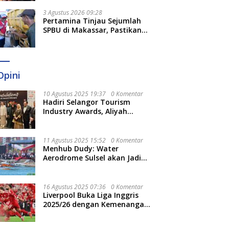
Stabilitas Harga BBM
3 Agustus 2026 09:28
Pertamina Tinjau Sejumlah
SPBU di Makassar, Pastikan
Distribusi Biosolar Berjalan
Optimal
Opini
10 Agustus 2025 19:37
0 Komentar
Hadiri Selangor Tourism
Industry Awards, Aliyah
Berharap Semakin
Optimalkan Pariwisata
11 Agustus 2025 15:52
0 Komentar
Menhub Dudy: Water
Aerodrome Sulsel akan Jadi
Tonggak Baru Transportasi
Nasional
16 Agustus 2025 07:36
0 Komentar
Liverpool Buka Liga Inggris
2025/26 dengan Kemenangan,
Tekuk Bournemouth 4-2