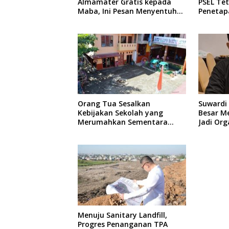
Almamater Gratis kepada
PSEL Tet
Maba, Ini Pesan Menyentuh
Penetap
dari Rektor
Dibahas
Orang Tua Sesalkan
Suwardi 
Kebijakan Sekolah yang
Besar M
Merumahkan Sementara
Jadi Org
Anaknya Usai Insiden Gigit
Inklusif
Teman
Menuju Sanitary Landfill,
Progres Penanganan TPA