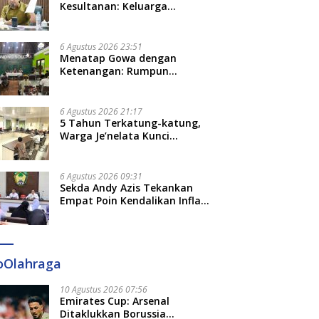
Kesultanan: Keluarga
Kerajaan Bersatu Dulu Baru
Rancang Perda Baru!
6 Agustus 2026 23:51
Menatap Gowa dengan
Ketenangan: Rumpun
Keluarga Besar Kerajaan dan
Bate Salapang Respon Klaim
Sepihak, Tekankan Jalur
6 Agustus 2026 21:17
Musyawarah, Ingatkan Soal
5 Tahun Terkatung-katung,
Adat dan Adab
Warga Je’nelata Kunci
Pemprov Sulsel: September
2026 Penlok Rampung!
6 Agustus 2026 09:31
Sekda Andy Azis Tekankan
Empat Poin Kendalikan Inflasi
di Gowa, Apa Saja?
oOlahraga
10 Agustus 2026 07:56
Emirates Cup: Arsenal
Ditaklukkan Borussia