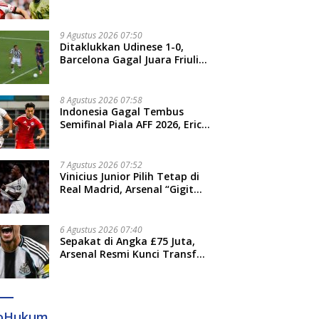
Dortmund 2-3
9 Agustus 2026 07:50
Ditaklukkan Udinese 1-0,
Barcelona Gagal Juara Friuli
Venezia Giulia Cup
8 Agustus 2026 07:58
Indonesia Gagal Tembus
Semifinal Piala AFF 2026, Erick
Thohir: Kami Akan Lakukan
Evaluasi
7 Agustus 2026 07:52
Vinicius Junior Pilih Tetap di
Real Madrid, Arsenal “Gigit
Jari”
6 Agustus 2026 07:40
Sepakat di Angka £75 Juta,
Arsenal Resmi Kunci Transfer
Bruno Guimaraes dari
Newcastle
foHukum