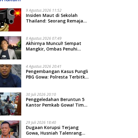
9 Agustus 2026 11:52
Insiden Maut di Sekolah
Thailand: Seorang Remaja
Menembak Massal, 8 Orang
Tewas dan 14 Lainnya
Dirawat Intensif
8 Agustus 2026 07:49
Akhirnya Muncul! Sempat
Mangkir, Ombas Penuhi
Panggilan Kedua Tipidkor
Polda Sulsel, Dicecar 50
Pertanyaan
4 Agustus 2026 20:41
Pengembangan Kasus Pungli
PBG Gowa: Polresta Terbitkan
LP Baru, Kantongi Nama
Calon Tersangka Berikutnya
30 Juli 2026 20:10
Penggeledahan Beruntun 5
Kantor Pemkab Gowa! Tim
Tipidkor Polda Sulsel Kejar
Bukti Korupsi Seragam Gratis
Rp16 Miliar
29 Juli 2026 18:40
Dugaan Korupsi Terjang
Gowa, Husniah Talenrang