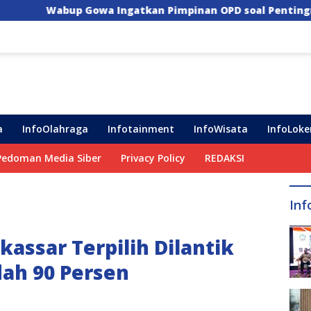
atkan Pimpinan OPD soal Pentingnya Pengawasan untuk 
a
InfoOlahraga
Infotainment
InfoWisata
InfoLoke
Pedoman Media Siber
Privacy Policy
REDAKSI
Inf
assar Terpilih Dilantik
dah 90 Persen