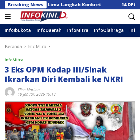
Langsung
 Dorong Lima Langkah Konkret
Breaking News
14 DPC Terima SK Ke
ke
konten
InfoIbukota
InfoDaerah
InfoMitra
InfoOlahraga
Info
Beranda
InfoMitra
InfoMitra
3 Eks OPM Kodap III/Sinak
Ikrarkan Diri Kembali ke NKRI
Elien Marlina
19 Januari 2026 19:18