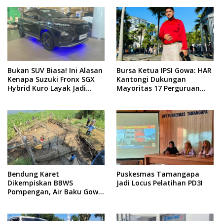
Sedimen di IKK Barombong
Bukan SUV Biasa! Ini Alasan
Bursa Ketua IPSI Gowa: HAR
Kenapa Suzuki Fronx SGX
Kantongi Dukungan
Hybrid Kuro Layak Jadi
Mayoritas 17 Perguruan
Buruan Utama
Silat
Bendung Karet
Puskesmas Tamangapa
Dikempiskan BBWS
Jadi Locus Pelatihan PD3I
Pompengan, Air Baku Gowa
Anjlok 80 Persen: 20 Ribu
Pelanggan Terdampak!