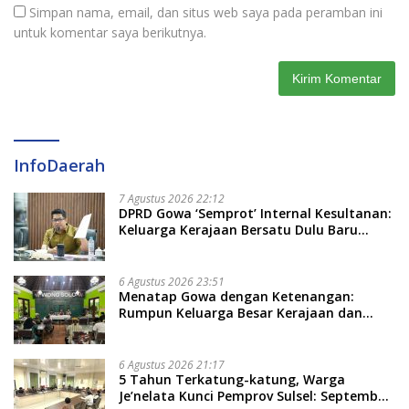
Simpan nama, email, dan situs web saya pada peramban ini
untuk komentar saya berikutnya.
InfoDaerah
7 Agustus 2026 22:12
DPRD Gowa ‘Semprot’ Internal Kesultanan:
Keluarga Kerajaan Bersatu Dulu Baru
Rancang Perda Baru!
6 Agustus 2026 23:51
Menatap Gowa dengan Ketenangan:
Rumpun Keluarga Besar Kerajaan dan
Bate Salapang Respon Klaim Sepihak,
Tekankan Jalur Musyawarah, Ingatkan
Soal Adat dan Adab
6 Agustus 2026 21:17
5 Tahun Terkatung-katung, Warga
Je’nelata Kunci Pemprov Sulsel: September