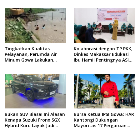
Disadari
Tingkatkan Kualitas
Kolaborasi dengan TP PKK,
Pelayanan, Perumda Air
Dinkes Makassar Edukasi
Minum Gowa Lakukan
Ibu Hamil Pentingnya ASI
Normalisasi dan Ekstraksi
Eksklusif
Sedimen di IKK Barombong
Bukan SUV Biasa! Ini Alasan
Bursa Ketua IPSI Gowa: HAR
Kenapa Suzuki Fronx SGX
Kantongi Dukungan
Hybrid Kuro Layak Jadi
Mayoritas 17 Perguruan
Buruan Utama
Silat