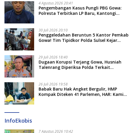
4 Agustus 2026 20:41
Pengembangan Kasus Pungli PBG Gowa:
Polresta Terbitkan LP Baru, Kantongi
Nama Calon Tersangka Berikutnya
30 Juli 2026 20:10
Penggeledahan Beruntun 5 Kantor Pemkab
Gowa! Tim Tipidkor Polda Sulsel Kejar
Bukti Korupsi Seragam Gratis Rp16 Miliar
29 Juli 2026 18:40
Dugaan Korupsi Terjang Gowa, Husniah
Talenrang Diperiksa Polda Terkait
Pengadaan Seragam Rp16 M
26 Juli 2026 19:58
​Babak Baru Hak Angket Bergulir, HMP
Kompak Diteken 41 Parlemen, HAR: Kami
Proses Sesuai Prosedur!
InfoEkobis
7 Agustus 2026 10:42