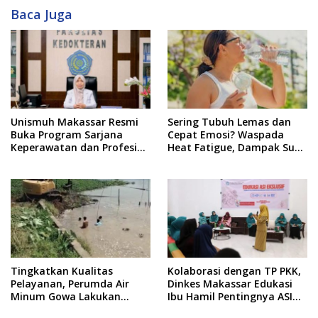
Baca Juga
Unismuh Makassar Resmi
Sering Tubuh Lemas dan
Buka Program Sarjana
Cepat Emosi? Waspada
Keperawatan dan Profesi
Heat Fatigue, Dampak Suhu
Ners
Ekstrem yang Jarang
Disadari
Tingkatkan Kualitas
Kolaborasi dengan TP PKK,
Pelayanan, Perumda Air
Dinkes Makassar Edukasi
Minum Gowa Lakukan
Ibu Hamil Pentingnya ASI
Normalisasi dan Ekstraksi
Eksklusif