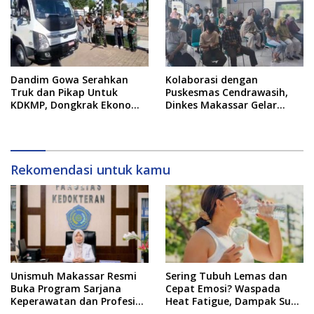
Dandim Gowa Serahkan
Kolaborasi dengan
Truk dan Pikap Untuk
Puskesmas Cendrawasih,
KDKMP, Dongkrak Ekonomi
Dinkes Makassar Gelar
Desa, Pangkas Jalur Logistik
Skrining Kesehatan Jiwa
Hasil Bumi
dan NAPZA di Tribun Timur
Rekomendasi untuk kamu
Unismuh Makassar Resmi
Sering Tubuh Lemas dan
Buka Program Sarjana
Cepat Emosi? Waspada
Keperawatan dan Profesi
Heat Fatigue, Dampak Suhu
Ners
Ekstrem yang Jarang