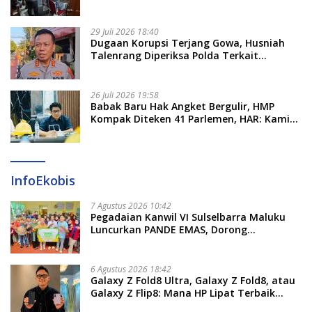
Bukti Korupsi Seragam Gratis Rp16 Miliar
29 Juli 2026 18:40
Dugaan Korupsi Terjang Gowa, Husniah
Talenrang Diperiksa Polda Terkait
Pengadaan Seragam Rp16 M
26 Juli 2026 19:58
​Babak Baru Hak Angket Bergulir, HMP
Kompak Diteken 41 Parlemen, HAR: Kami
Proses Sesuai Prosedur!
InfoEkobis
7 Agustus 2026 10:42
Pegadaian Kanwil VI Sulselbarra Maluku
Luncurkan PANDE EMAS, Dorong
Kemandirian Ekonomi Masyarakat
6 Agustus 2026 18:42
Galaxy Z Fold8 Ultra, Galaxy Z Fold8, atau
Galaxy Z Flip8: Mana HP Lipat Terbaik
Untukmu di 2026?