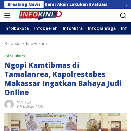
Langsung
k Thohir: Kami Akan Lakukan Evaluasi
Breaking News
Akhirnya Munc
ke
konten
InfoIbukota
InfoDaerah
InfoMitra
InfoOlahraga
Info
Beranda
InfoHukum
InfoHukum
Ngopi Kamtibmas di
Tamalanrea, Kapolrestabes
Makassar Ingatkan Bahaya Judi
Online
Muh Yuja
9 Mei 2026 11:47