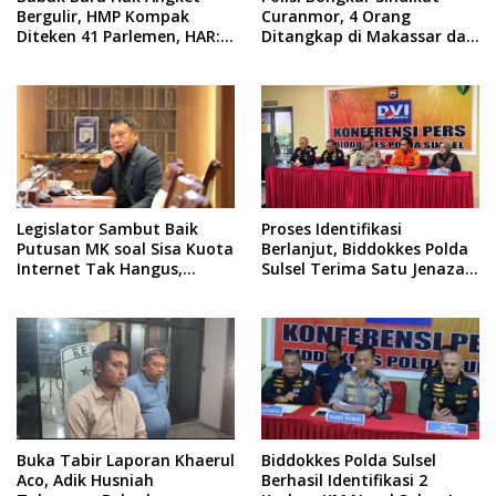
Bergulir, HMP Kompak
Curanmor, 4 Orang
Diteken 41 Parlemen, HAR:
Ditangkap di Makassar dan
Kami Proses Sesuai
Gowa
Prosedur!
Legislator Sambut Baik
Proses Identifikasi
Putusan MK soal Sisa Kuota
Berlanjut, Biddokkes Polda
Internet Tak Hangus,
Sulsel Terima Satu Jenazah
Operator Harus Sesuaikan
Korban KM Nurul Salsa
Layanan
Buka Tabir Laporan Khaerul
Biddokkes Polda Sulsel
Aco, Adik Husniah
Berhasil Identifikasi 2