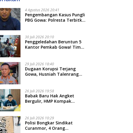
4 Agustus 2026 20:41
Pengembangan Kasus Pungli
PBG Gowa: Polresta Terbitkan
LP Baru, Kantongi Nama
Calon Tersangka Berikutnya
30 Juli 2026 20:10
Penggeledahan Beruntun 5
Kantor Pemkab Gowa! Tim
Tipidkor Polda Sulsel Kejar
Bukti Korupsi Seragam Gratis
Rp16 Miliar
29 Juli 2026 18:40
Dugaan Korupsi Terjang
Gowa, Husniah Talenrang
Diperiksa Polda Terkait
Pengadaan Seragam Rp16 M
26 Juli 2026 19:58
​Babak Baru Hak Angket
Bergulir, HMP Kompak
Diteken 41 Parlemen, HAR:
Kami Proses Sesuai Prosedur!
26 Juli 2026 10:29
Polisi Bongkar Sindikat
Curanmor, 4 Orang