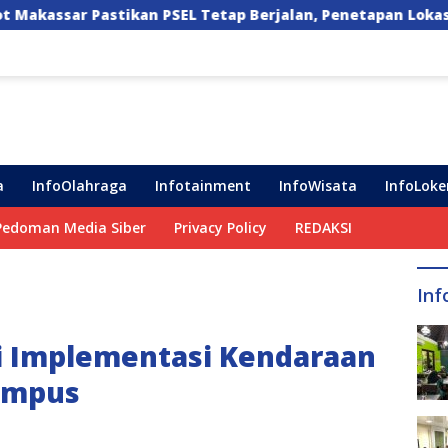
Tetap Berjalan, Penetapan Lokasi Masih Dibahas
V
a
InfoOlahraga
Infotainment
InfoWisata
InfoLoke
Pedoman Media Siber
Privacy Policy
REDAKSI
Inf
ki Implementasi Kendaraan
Kampus