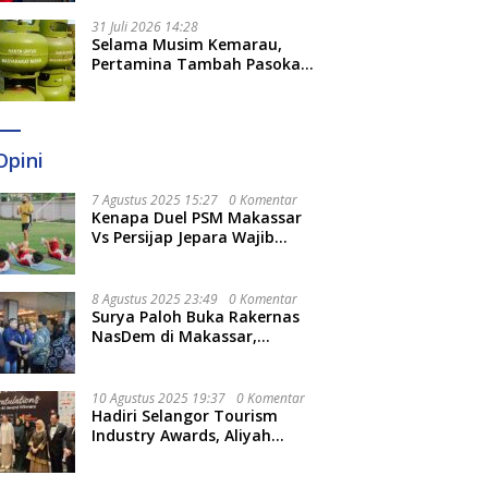
31 Juli 2026 14:28
Selama Musim Kemarau,
Pertamina Tambah Pasokan
LPG 3 Kg di Empat Daerah
Sulsel
Opini
7 Agustus 2025 15:27
0 Komentar
Kenapa Duel PSM Makassar
Vs Persijap Jepara Wajib
Ditonton? Ini 3 Hal
Menariknya
8 Agustus 2025 23:49
0 Komentar
Surya Paloh Buka Rakernas
NasDem di Makassar,
Munafri Sebut Momentum
Kuatkan Pendidikan Politik
10 Agustus 2025 19:37
0 Komentar
Hadiri Selangor Tourism
Industry Awards, Aliyah
Berharap Semakin
Optimalkan Pariwisata