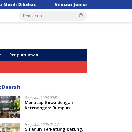
inicius Junior Pilih Tetap di Real Madrid, Arsenal “Gigit Jari
r
Pengumuman
oDaerah
6 Agustus 2026 23:51
Menatap Gowa dengan
Ketenangan: Rumpun
Keluarga Besar Kerajaan dan
Bate Salapang Respon Klaim
Sepihak, Tekankan Jalur
6 Agustus 2026 21:17
Musyawarah, Ingatkan Soal
5 Tahun Terkatung-katung,