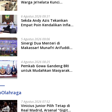
Adat dan Adab
Warga Je’nelata Kunci
Pemprov Sulsel: September
2026 Penlok Rampung!
6 Agustus 2026 09:31
Sekda Andy Azis Tekankan
Empat Poin Kendalikan Inflasi
di Gowa, Apa Saja?
5 Agustus 2026 09:06
Sinergi Dua Menteri di
Makassar! Munafri Arifuddin
Siap Sulap Kelurahan Jadi
Pusat Pertumbuhan Ekonomi
Baru
4 Agustus 2026 08:25
Pemkab Gowa Gandeng BRI
untuk Mudahkan Masyarakat
Bayar Pajak, Targetkan PAD
Rp307 Miliar
oOlahraga
7 Agustus 2026 07:52
Vinicius Junior Pilih Tetap di
Real Madrid, Arsenal “Gigit