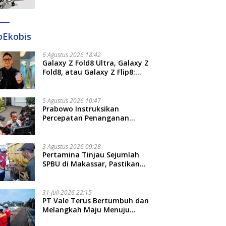
Ditangkap di Makassar dan
Gowa
oEkobis
6 Agustus 2026 18:42
Galaxy Z Fold8 Ultra, Galaxy Z
Fold8, atau Galaxy Z Flip8:
Mana HP Lipat Terbaik
Untukmu di 2026?
5 Agustus 2026 10:47
Prabowo Instruksikan
Percepatan Penanganan
Pemadaman Listrik dan Jaga
Stabilitas Harga BBM
3 Agustus 2026 09:28
Pertamina Tinjau Sejumlah
SPBU di Makassar, Pastikan
Distribusi Biosolar Berjalan
Optimal
31 Juli 2026 22:15
PT Vale Terus Bertumbuh dan
Melangkah Maju Menuju
Fondasi yang Lebih Kuat