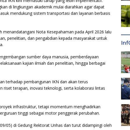
ita IKN kini memasuki tahap yang lebih implementatif.
kan di lingkungan akademik mulai diarahkan agar dapat
asuk mendukung sistem transportasi dan layanan berbasis
ah menandatangani Nota Kesepahaman pada April 2026 lalu
an, penelitian, dan pengabdian kepada masyarakat untuk
Inf
a.
i pengembangan sumber daya manusia, pemberdayaan
elaksanaan kajian ilmiah dan penelitian, hingga berbagai
gan terhadap pembangunan IKN dan akan terus
iset terapan, inovasi teknologi, serta kolaborasi lintas
royek infrastruktur, tetapi momentum menghadirkan
perguruan tinggi sebagai motor penggerak perubahan.
09/05) di Gedung Rektorat Unhas dan turut didampingi oleh