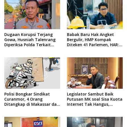
Dugaan Korupsi Terjang
​Babak Baru Hak Angket
Gowa, Husniah Talenrang
Bergulir, HMP Kompak
Diperiksa Polda Terkait
Diteken 41 Parlemen, HAR:
Pengadaan Seragam Rp16
Kami Proses Sesuai
M
Prosedur!
Polisi Bongkar Sindikat
Legislator Sambut Baik
Curanmor, 4 Orang
Putusan MK soal Sisa Kuota
Ditangkap di Makassar dan
Internet Tak Hangus,
Gowa
Operator Harus Sesuaikan
Layanan