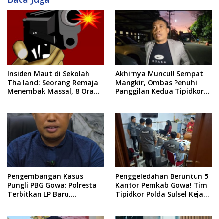
Insiden Maut di Sekolah
Akhirnya Muncul! Sempat
Thailand: Seorang Remaja
Mangkir, Ombas Penuhi
Menembak Massal, 8 Orang
Panggilan Kedua Tipidkor
Tewas dan 14 Lainnya
Polda Sulsel, Dicecar 50
Dirawat Intensif
Pertanyaan
Pengembangan Kasus
Penggeledahan Beruntun 5
Pungli PBG Gowa: Polresta
Kantor Pemkab Gowa! Tim
Terbitkan LP Baru,
Tipidkor Polda Sulsel Kejar
Kantongi Nama Calon
Bukti Korupsi Seragam
Tersangka Berikutnya
Gratis Rp16 Miliar