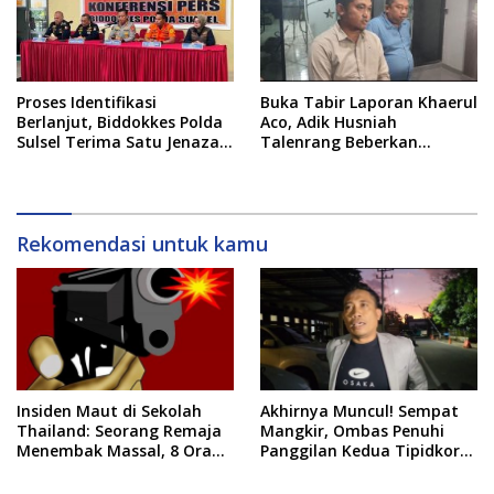
Proses Identifikasi
Buka Tabir Laporan Khaerul
Berlanjut, Biddokkes Polda
Aco, Adik Husniah
Sulsel Terima Satu Jenazah
Talenrang Beberkan
Korban KM Nurul Salsa
Keterangan di Polda
Rekomendasi untuk kamu
Insiden Maut di Sekolah
Akhirnya Muncul! Sempat
Thailand: Seorang Remaja
Mangkir, Ombas Penuhi
Menembak Massal, 8 Orang
Panggilan Kedua Tipidkor
Tewas dan 14 Lainnya
Polda Sulsel, Dicecar 50
Dirawat Intensif
Pertanyaan