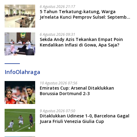
Tekankan Jalur Musyawarah, Ingatkan
Soal Adat dan Adab
6 Agustus 2026 21:17
5 Tahun Terkatung-katung, Warga
Je’nelata Kunci Pemprov Sulsel: September
2026 Penlok Rampung!
6 Agustus 2026 09:31
Sekda Andy Azis Tekankan Empat Poin
Kendalikan Inflasi di Gowa, Apa Saja?
InfoOlahraga
10 Agustus 2026 07:56
Emirates Cup: Arsenal Ditaklukkan
Borussia Dortmund 2-3
9 Agustus 2026 07:50
Ditaklukkan Udinese 1-0, Barcelona Gagal
Juara Friuli Venezia Giulia Cup