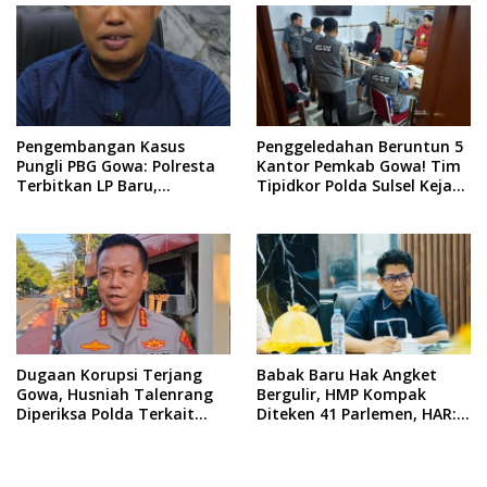
Pengembangan Kasus
Penggeledahan Beruntun 5
Pungli PBG Gowa: Polresta
Kantor Pemkab Gowa! Tim
Terbitkan LP Baru,
Tipidkor Polda Sulsel Kejar
Kantongi Nama Calon
Bukti Korupsi Seragam
Tersangka Berikutnya
Gratis Rp16 Miliar
Dugaan Korupsi Terjang
​Babak Baru Hak Angket
Gowa, Husniah Talenrang
Bergulir, HMP Kompak
Diperiksa Polda Terkait
Diteken 41 Parlemen, HAR:
Pengadaan Seragam Rp16
Kami Proses Sesuai
M
Prosedur!