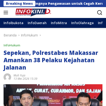
Langsung
l Pentingnya Pengawasan untuk Cegah Kerugian Daerah
Breaking News
ke
konten
InfoIbukota
InfoDaerah
InfoMitra
InfoOlahraga
Info
Beranda
InfoHukum
InfoHukum
Sepekan, Polrestabes Makassar
Amankan 38 Pelaku Kejahatan
Jalanan
Muh Yuja
13 Mei 2026 15:39