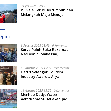
Optimal
31 Juli 2026 22:15
PT Vale Terus Bertumbuh dan
Melangkah Maju Menuju
Fondasi yang Lebih Kuat
Opini
8 Agustus 2025 23:49
0 Komentar
Surya Paloh Buka Rakernas
NasDem di Makassar,
Munafri Sebut Momentum
Kuatkan Pendidikan Politik
10 Agustus 2025 19:37
0 Komentar
Hadiri Selangor Tourism
Industry Awards, Aliyah
Berharap Semakin
Optimalkan Pariwisata
11 Agustus 2025 15:52
0 Komentar
Menhub Dudy: Water
Aerodrome Sulsel akan Jadi
Tonggak Baru Transportasi
Nasional