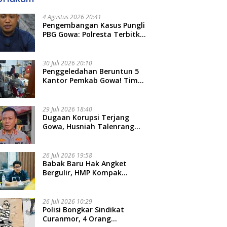
4 Agustus 2026 20:41
Pengembangan Kasus Pungli
PBG Gowa: Polresta Terbitkan
LP Baru, Kantongi Nama
Calon Tersangka Berikutnya
30 Juli 2026 20:10
Penggeledahan Beruntun 5
Kantor Pemkab Gowa! Tim
Tipidkor Polda Sulsel Kejar
Bukti Korupsi Seragam Gratis
Rp16 Miliar
29 Juli 2026 18:40
Dugaan Korupsi Terjang
Gowa, Husniah Talenrang
Diperiksa Polda Terkait
Pengadaan Seragam Rp16 M
26 Juli 2026 19:58
​Babak Baru Hak Angket
Bergulir, HMP Kompak
Diteken 41 Parlemen, HAR:
Kami Proses Sesuai Prosedur!
26 Juli 2026 10:29
Polisi Bongkar Sindikat
Curanmor, 4 Orang