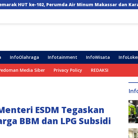
 Air Minum Makassar dan Karang Taruna Gelar Donor Dara
a
InfoOlahraga
Infotainment
InfoWisata
InfoLoke
Pedoman Media Siber
Privacy Policy
REDAKSI
Inf
 Menteri ESDM Tegaskan
arga BBM dan LPG Subsidi