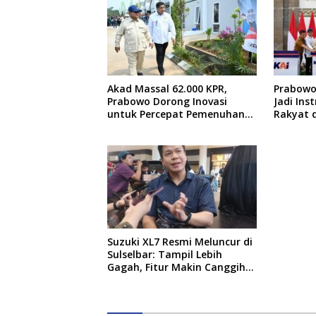
Akad Massal 62.000 KPR,
Prabowo:
Prabowo Dorong Inovasi
Jadi In
untuk Percepat Pemenuhan
Rakyat 
Rumah Rakyat
Pemera
Suzuki XL7 Resmi Meluncur di
Sulselbar: Tampil Lebih
Gagah, Fitur Makin Canggih,
dan Bertabur Diskon hingga
Puluhan Juta