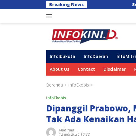
Langsung
Breaking News
Semarak HUT ke-102, Perumda
ke
konten
InfoIbukota
InfoDaerah
InfoMitr
About Us
Contact
Disclaimer
Beranda
InfoEkobis
InfoEkobis
Dipanggil Prabowo,
Tak Ada Kenaikan H
Muh Yuja
12 Juni 2026 10:22