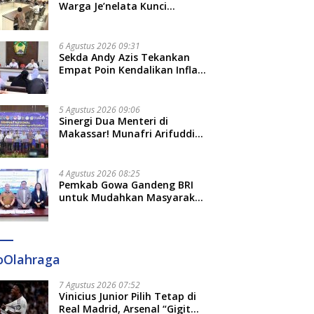
Adat dan Adab
Warga Je’nelata Kunci
Pemprov Sulsel: September
2026 Penlok Rampung!
6 Agustus 2026 09:31
Sekda Andy Azis Tekankan
Empat Poin Kendalikan Inflasi
di Gowa, Apa Saja?
5 Agustus 2026 09:06
Sinergi Dua Menteri di
Makassar! Munafri Arifuddin
Siap Sulap Kelurahan Jadi
Pusat Pertumbuhan Ekonomi
Baru
4 Agustus 2026 08:25
Pemkab Gowa Gandeng BRI
untuk Mudahkan Masyarakat
Bayar Pajak, Targetkan PAD
Rp307 Miliar
oOlahraga
7 Agustus 2026 07:52
Vinicius Junior Pilih Tetap di
Real Madrid, Arsenal “Gigit