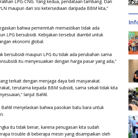
peralihan LPG-CNG. Yang kedua, pendataan tambang. Dan
 PLN maupun dari sisi ketersediaan daripada BBM kita,”
Inf
negaskan bahwa pemerintah memastikan tidak ada
 LPG bersubsidi. Kebijakan tersebut diambil untuk
angan ekonomi global.
 bersubsidi maupun LPG itu tidak ada perubahan sama
nonsubsidi itu menyesuaikan dengan harga pasar yang ada,”
ang terkait dengan menjaga daya beli masyarakat.
akat, terutama kepada BBM subsidi, sama sekali tidak kita
yesuaian,” lanjut Bahlil.
ah, Bahlil menjelaskan bahwa pasokan batu bara untuk
n.
gka itu tidak benar, karena penugasan kita sudah
apa trouble di beberapa mesin yang disampaikan oleh