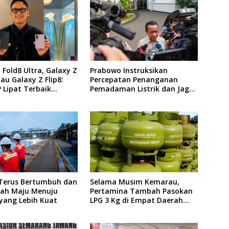
 Fold8 Ultra, Galaxy Z
Prabowo Instruksikan
tau Galaxy Z Flip8:
Percepatan Penanganan
 Lipat Terbaik
Pemadaman Listrik dan Jaga
 di 2026?
Stabilitas Harga BBM
 Terus Bertumbuh dan
Selama Musim Kemarau,
ah Maju Menuju
Pertamina Tambah Pasokan
yang Lebih Kuat
LPG 3 Kg di Empat Daerah
Sulsel