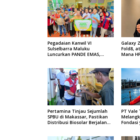
Pegadaian Kanwil VI
Galaxy Z
Sulselbarra Maluku
Fold8, a
Luncurkan PANDE EMAS,
Mana HP
Dorong Kemandirian Ekonomi
Untukmu
Masyarakat
Pertamina Tinjau Sejumlah
PT Vale
SPBU di Makassar, Pastikan
Melangk
Distribusi Biosolar Berjalan
Fondasi 
Optimal