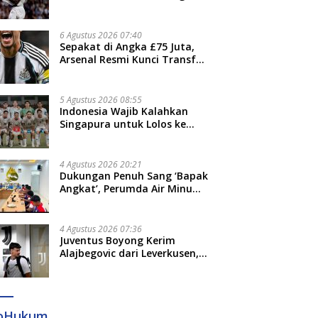
Jari”
6 Agustus 2026 07:40
Sepakat di Angka £75 Juta,
Arsenal Resmi Kunci Transfer
Bruno Guimaraes dari
Newcastle
5 Agustus 2026 08:55
Indonesia Wajib Kalahkan
Singapura untuk Lolos ke
Semifinal Piala AFF 2026
4 Agustus 2026 20:21
Dukungan Penuh Sang ‘Bapak
Angkat’, Perumda Air Minum
Gowa Siap Antar Tim Dayung
Raih Prestasi Puncak
4 Agustus 2026 07:36
Juventus Boyong Kerim
Alajbegovic dari Leverkusen,
Segini Nilai Kontraknya
foHukum