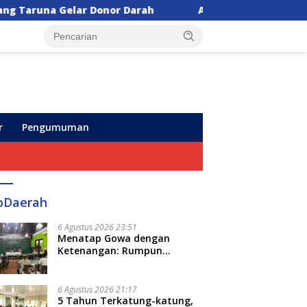
h
Anggota DPR Vita Ervina Usulkan Iuran BPJS Kete
r
Pengumuman
oDaerah
6 Agustus 2026 23:51
Menatap Gowa dengan
Ketenangan: Rumpun
Keluarga Besar Kerajaan dan
Bate Salapang Respon Klaim
Sepihak, Tekankan Jalur
6 Agustus 2026 21:17
Musyawarah, Ingatkan Soal
5 Tahun Terkatung-katung,