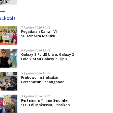
Ditangkap di Makassar dan
Gowa
oEkobis
7 Agustus 2026 10:42
Pegadaian Kanwil VI
Sulselbarra Maluku
Luncurkan PANDE EMAS,
Dorong Kemandirian Ekonomi
Masyarakat
6 Agustus 2026 18:42
Galaxy Z Fold8 Ultra, Galaxy Z
Fold8, atau Galaxy Z Flip8:
Mana HP Lipat Terbaik
Untukmu di 2026?
5 Agustus 2026 10:47
Prabowo Instruksikan
Percepatan Penanganan
Pemadaman Listrik dan Jaga
Stabilitas Harga BBM
3 Agustus 2026 09:28
Pertamina Tinjau Sejumlah
SPBU di Makassar, Pastikan
Distribusi Biosolar Berjalan