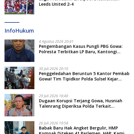
Leeds United 2-4
InfoHukum
4 Agustus 2026 20:41
Pengembangan Kasus Pungli PBG Gowa:
Polresta Terbitkan LP Baru, Kantongi
Nama Calon Tersangka Berikutnya
30 Juli 2026 20:10
Penggeledahan Beruntun 5 Kantor Pemkab
Gowa! Tim Tipidkor Polda Sulsel Kejar
Bukti Korupsi Seragam Gratis Rp16 Miliar
29 Juli 2026 18:40
Dugaan Korupsi Terjang Gowa, Husniah
Talenrang Diperiksa Polda Terkait
Pengadaan Seragam Rp16 M
26 Juli 2026 19:58
​Babak Baru Hak Angket Bergulir, HMP
Kompak Diteken 41 Parlemen, HAR: Kami