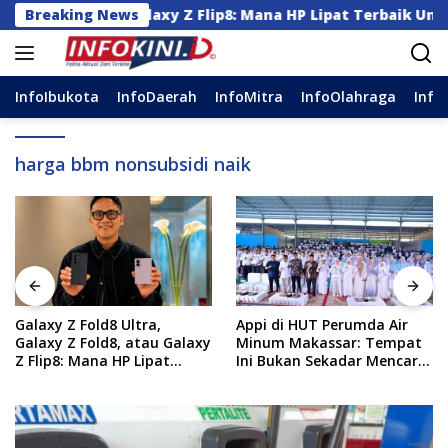
Langsung
Fold8, atau Galaxy Z Flip8: Mana HP Lipat Terbaik Untukmu 
Breaking News
ke
konten
InfoIbukota
InfoDaerah
InfoMitra
InfoOlahraga
Info
harga bbm nonsubsidi naik
Appi di HUT Perumda Air
Progres Program MYP: 49
Minum Makassar: Tempat
Ruas Jalan di Sulsel Dalam
Ini Bukan Sekadar Mencari
Tahap Pengerjaan, 36
Nafkah, tapi Mengabdi
Masih Perencanaan