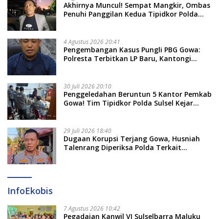
Akhirnya Muncul! Sempat Mangkir, Ombas
Penuhi Panggilan Kedua Tipidkor Polda
Sulsel, Dicecar 50 Pertanyaan
4 Agustus 2026 20:41
Pengembangan Kasus Pungli PBG Gowa:
Polresta Terbitkan LP Baru, Kantongi
Nama Calon Tersangka Berikutnya
30 Juli 2026 20:10
Penggeledahan Beruntun 5 Kantor Pemkab
Gowa! Tim Tipidkor Polda Sulsel Kejar
Bukti Korupsi Seragam Gratis Rp16 Miliar
29 Juli 2026 18:40
Dugaan Korupsi Terjang Gowa, Husniah
Talenrang Diperiksa Polda Terkait
Pengadaan Seragam Rp16 M
InfoEkobis
7 Agustus 2026 10:42
Pegadaian Kanwil VI Sulselbarra Maluku