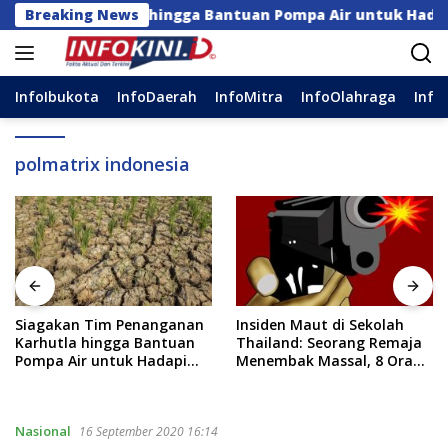
Langsung
anan Karhutla hingga Bantuan Pompa Air untuk Hadapi Ke
Breaking News
ke
konten
InfoIbukota
InfoDaerah
InfoMitra
InfoOlahraga
Info
polmatrix indonesia
anganan
Insiden Maut di Sekolah
79 Daerah Kekuran
Bantuan
Thailand: Seorang Remaja
Anggaran, Pusat H
Hadapi
Menembak Massal, 8 Orang
Segera Salurkan D
Tewas dan 14 Lainnya
Dirawat Intensif
Nasional
16 September 2020 16:14