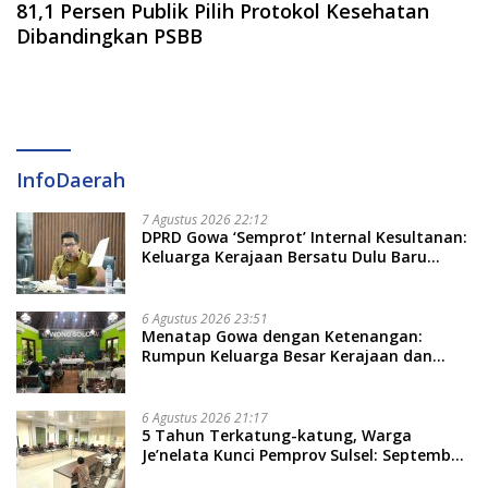
81,1 Persen Publik Pilih Protokol Kesehatan
Dibandingkan PSBB
InfoDaerah
7 Agustus 2026 22:12
DPRD Gowa ‘Semprot’ Internal Kesultanan:
Keluarga Kerajaan Bersatu Dulu Baru
Rancang Perda Baru!
6 Agustus 2026 23:51
Menatap Gowa dengan Ketenangan:
Rumpun Keluarga Besar Kerajaan dan
Bate Salapang Respon Klaim Sepihak,
Tekankan Jalur Musyawarah, Ingatkan
Soal Adat dan Adab
6 Agustus 2026 21:17
5 Tahun Terkatung-katung, Warga
Je’nelata Kunci Pemprov Sulsel: September
2026 Penlok Rampung!