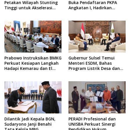
Petakan Wilayah Stunting
Buka Pendaftaran PKPA
Tinggi untuk Akselerasi
Angkatan I, Hadirkan
Dapur MBG
Pengajar dari MA,
Kejaksaan hingga KPK
Prabowo Instruksikan BMKG
Gubernur Sulsel Temui
Perkuat Kesiapan Langkah
Menteri ESDM, Bahas
Hadapi Kemarau dan El
Program Listrik Desa dan
Nino
Kebutuhan BBM Kepulauan
Dilantik Jadi Kepala BGN,
PERADI Profesional dan
Sudaryono Janji Benahi
UNISBA Perkuat Sinergi
Tata Kelola MBG
Pendidikan Hukum