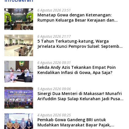
6 Agustus 2026 23:51
Menatap Gowa dengan Ketenangan:
Rumpun Keluarga Besar Kerajaan dan
Bate Salapang Respon Klaim Sepihak,
Tekankan Jalur Musyawarah, Ingatkan
Soal Adat dan Adab
6 Agustus 2026 21:17
5 Tahun Terkatung-katung, Warga
Je’nelata Kunci Pemprov Sulsel: September
2026 Penlok Rampung!
6 Agustus 2026 09:31
Sekda Andy Azis Tekankan Empat Poin
Kendalikan Inflasi di Gowa, Apa Saja?
5 Agustus 2026 09:06
Sinergi Dua Menteri di Makassar! Munafri
Arifuddin Siap Sulap Kelurahan Jadi Pusat
Pertumbuhan Ekonomi Baru
4 Agustus 2026 08:25
Pemkab Gowa Gandeng BRI untuk
Mudahkan Masyarakat Bayar Pajak,