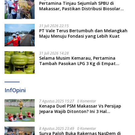
Pertamina Tinjau Sejumlah SPBU di
Makassar, Pastikan Distribusi Biosolar
Berjalan Optimal
31 Juli 2026 22:15
PT Vale Terus Bertumbuh dan Melangkah
Maju Menuju Fondasi yang Lebih Kuat
31 Juli 2026 14:28
Selama Musim Kemarau, Pertamina
Tambah Pasokan LPG 3 Kg di Empat
Daerah Sulsel
InfOpini
7 Agustus 2025 15:27
0 Komentar
Kenapa Duel PSM Makassar Vs Persijap
Jepara Wajib Ditonton? Ini 3 Hal
Menariknya
8 Agustus 2025 23:49
0 Komentar
Surya Paloh Buka Rakernas NasDem di