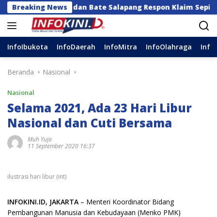
Langsung
aan dan Bate Salapang Respon Klaim Sepihak, Tekankan J
Breaking News
ke
konten
InfoIbukota
InfoDaerah
InfoMitra
InfoOlahraga
Info
Beranda
Nasional
Nasional
Selama 2021, Ada 23 Hari Libur
Nasional dan Cuti Bersama
Muh Yuja
11 September 2020 16:37
ilustrasi hari libur (int)
INFOKINI.ID, JAKARTA
– Menteri Koordinator Bidang
Pembangunan Manusia dan Kebudayaan (Menko PMK)