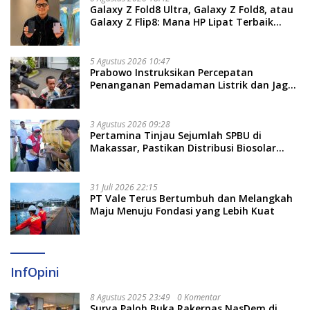
Galaxy Z Fold8 Ultra, Galaxy Z Fold8, atau
Galaxy Z Flip8: Mana HP Lipat Terbaik
Untukmu di 2026?
5 Agustus 2026 10:47
Prabowo Instruksikan Percepatan
Penanganan Pemadaman Listrik dan Jaga
Stabilitas Harga BBM
3 Agustus 2026 09:28
Pertamina Tinjau Sejumlah SPBU di
Makassar, Pastikan Distribusi Biosolar
Berjalan Optimal
31 Juli 2026 22:15
PT Vale Terus Bertumbuh dan Melangkah
Maju Menuju Fondasi yang Lebih Kuat
InfOpini
8 Agustus 2025 23:49
0 Komentar
Surya Paloh Buka Rakernas NasDem di