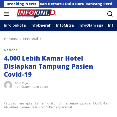
Langsung
ga Kerajaan Bersatu Dulu Baru Rancang Perda Baru!
Breaking News
ke
konten
InfoIbukota
InfoDaerah
InfoMitra
InfoOlahraga
Info
Beranda
Nasional
Nasional
4.000 Lebih Kamar Hotel
Disiapkan Tampung Pasien
Covid-19
Muh Yuja
11 Oktober 2020 17:48
Petugas menyiapkan kamar hotel untuk menampung pasien COVID-19.
ANTARA/Dokumentasi Birkom Kemenparekraf