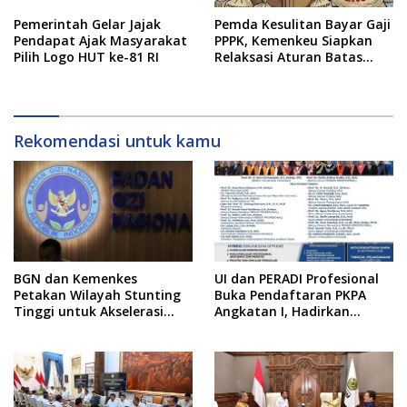
Pemerintah Gelar Jajak
Pemda Kesulitan Bayar Gaji
Pendapat Ajak Masyarakat
PPPK, Kemenkeu Siapkan
Pilih Logo HUT ke-81 RI
Relaksasi Aturan Batas
Belanja Pegawai
Rekomendasi untuk kamu
BGN dan Kemenkes
UI dan PERADI Profesional
Petakan Wilayah Stunting
Buka Pendaftaran PKPA
Tinggi untuk Akselerasi
Angkatan I, Hadirkan
Dapur MBG
Pengajar dari MA,
Kejaksaan hingga KPK