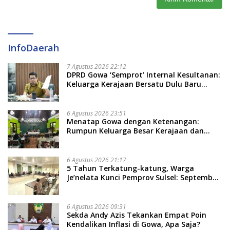
InfoDaerah
7 Agustus 2026 22:12
DPRD Gowa ‘Semprot’ Internal Kesultanan:
Keluarga Kerajaan Bersatu Dulu Baru
Rancang Perda Baru!
6 Agustus 2026 23:51
Menatap Gowa dengan Ketenangan:
Rumpun Keluarga Besar Kerajaan dan
Bate Salapang Respon Klaim Sepihak,
Tekankan Jalur Musyawarah, Ingatkan
Soal Adat dan Adab
6 Agustus 2026 21:17
5 Tahun Terkatung-katung, Warga
Je’nelata Kunci Pemprov Sulsel: September
2026 Penlok Rampung!
6 Agustus 2026 09:31
Sekda Andy Azis Tekankan Empat Poin
Kendalikan Inflasi di Gowa, Apa Saja?