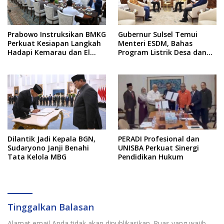
Prabowo Instruksikan BMKG
Gubernur Sulsel Temui
Perkuat Kesiapan Langkah
Menteri ESDM, Bahas
Hadapi Kemarau dan El
Program Listrik Desa dan
Nino
Kebutuhan BBM Kepulauan
Dilantik Jadi Kepala BGN,
PERADI Profesional dan
Sudaryono Janji Benahi
UNISBA Perkuat Sinergi
Tata Kelola MBG
Pendidikan Hukum
Tinggalkan Balasan
Alamat email Anda tidak akan dipublikasikan.
Ruas yang wajib