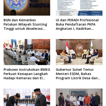
BGN dan Kemenkes
UI dan PERADI Profesional
Petakan Wilayah Stunting
Buka Pendaftaran PKPA
Tinggi untuk Akselerasi
Angkatan I, Hadirkan
Dapur MBG
Pengajar dari MA,
Kejaksaan hingga KPK
Prabowo Instruksikan BMKG
Gubernur Sulsel Temui
Perkuat Kesiapan Langkah
Menteri ESDM, Bahas
Hadapi Kemarau dan El
Program Listrik Desa dan
Nino
Kebutuhan BBM Kepulauan