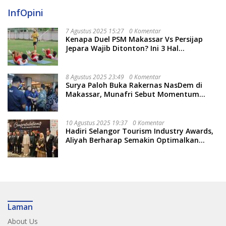
InfOpini
7 Agustus 2025 15:27
0 Komentar
Kenapa Duel PSM Makassar Vs Persijap
Jepara Wajib Ditonton? Ini 3 Hal
Menariknya
8 Agustus 2025 23:49
0 Komentar
Surya Paloh Buka Rakernas NasDem di
Makassar, Munafri Sebut Momentum
Kuatkan Pendidikan Politik
10 Agustus 2025 19:37
0 Komentar
Hadiri Selangor Tourism Industry Awards,
Aliyah Berharap Semakin Optimalkan
Pariwisata
Laman
About Us