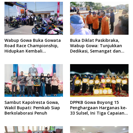
Wabup Gowa Buka Gowata
Buka Diklat Paskibraka,
Road Race Championship,
Wabup Gowa: Tunjukkan
Hidupkan Kembali
Dedikasi, Semangat dan
Semangat Otomotif
Tanggung Jawab
Setelah 20 Tahun Vakum
Sambut Kapolresta Gowa,
DPPKB Gowa Boyong 15
Wakil Bupati: Pemkab Siap
Penghargaan Harganas ke-
Berkolaborasi Penuh
33 Sulsel, Ini Tiga Capaian
Paling Menonjol