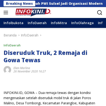
Langsung
r Mengubah PWI Sulsel Jadi Organisasi Modern dan Inklusi
Breaking News
ke
konten
InfoIbukota
InfoDaerah
InfoMitra
InfoOlahraga
Info
Beranda
InfoDaerah
InfoDaerah
Diseruduk Truk, 2 Remaja di
Gowa Tewas
Elien Marlina
26 November 2020 16:27
INFOKINI.ID, GOWA – Dua remaja tewas dengan kondisi
mengenaskan setelah diseruduk mobil truk di Jalan Poros
Malino, Desa Tombongi, Kecamatan Parangloe, Kabupaten