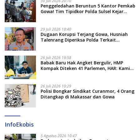
30 Juli 2026 20:10
Penggeledahan Beruntun 5 Kantor Pemkab
Gowa! Tim Tipidkor Polda Sulsel Kejar
Bukti Korupsi Seragam Gratis Rp16 Miliar
29 Juli 2026 18:40
Dugaan Korupsi Terjang Gowa, Husniah
Talenrang Diperiksa Polda Terkait
Pengadaan Seragam Rp16 M
26 Juli 2026 19:58
​Babak Baru Hak Angket Bergulir, HMP
Kompak Diteken 41 Parlemen, HAR: Kami
Proses Sesuai Prosedur!
26 Juli 2026 10:29
Polisi Bongkar Sindikat Curanmor, 4 Orang
Ditangkap di Makassar dan Gowa
InfoEkobis
5 Agustus 2026 10:47