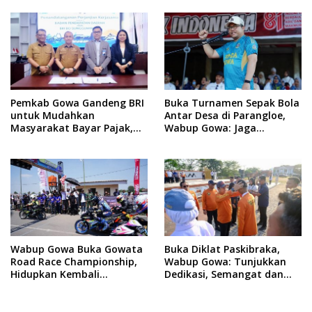
Pertumbuhan Ekonomi
Baru
Pemkab Gowa Gandeng BRI
Buka Turnamen Sepak Bola
untuk Mudahkan
Antar Desa di Parangloe,
Masyarakat Bayar Pajak,
Wabup Gowa: Jaga
Targetkan PAD Rp307 Miliar
Persaudaraan dan
Sportivitas
Wabup Gowa Buka Gowata
Buka Diklat Paskibraka,
Road Race Championship,
Wabup Gowa: Tunjukkan
Hidupkan Kembali
Dedikasi, Semangat dan
Semangat Otomotif
Tanggung Jawab
Setelah 20 Tahun Vakum