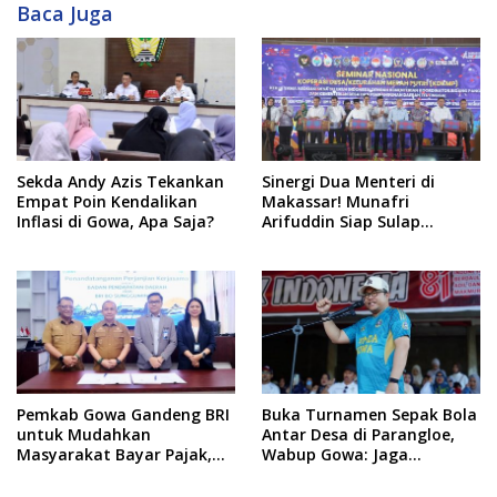
Baca Juga
Sekda Andy Azis Tekankan
Sinergi Dua Menteri di
Empat Poin Kendalikan
Makassar! Munafri
Inflasi di Gowa, Apa Saja?
Arifuddin Siap Sulap
Kelurahan Jadi Pusat
Pertumbuhan Ekonomi
Baru
Pemkab Gowa Gandeng BRI
Buka Turnamen Sepak Bola
untuk Mudahkan
Antar Desa di Parangloe,
Masyarakat Bayar Pajak,
Wabup Gowa: Jaga
Targetkan PAD Rp307 Miliar
Persaudaraan dan
Sportivitas