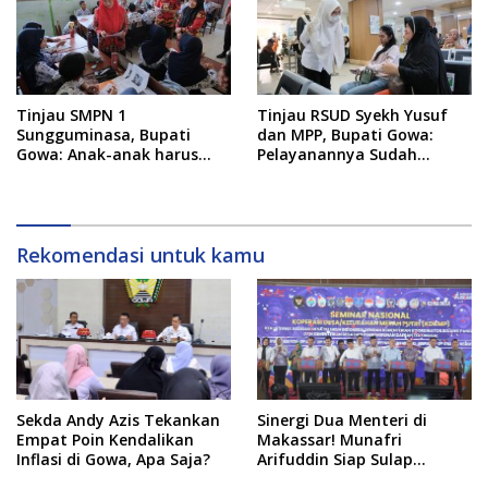
Tinjau SMPN 1
Tinjau RSUD Syekh Yusuf
Sungguminasa, Bupati
dan MPP, Bupati Gowa:
Gowa: Anak-anak harus
Pelayanannya Sudah
Belajar dengan Nyaman
Berjalan dengan Baik
Rekomendasi untuk kamu
Sekda Andy Azis Tekankan
Sinergi Dua Menteri di
Empat Poin Kendalikan
Makassar! Munafri
Inflasi di Gowa, Apa Saja?
Arifuddin Siap Sulap
Kelurahan Jadi Pusat