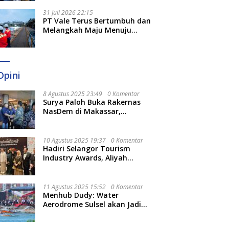
Optimal
31 Juli 2026 22:15
PT Vale Terus Bertumbuh dan
Melangkah Maju Menuju
Fondasi yang Lebih Kuat
Opini
8 Agustus 2025 23:49
0 Komentar
Surya Paloh Buka Rakernas
NasDem di Makassar,
Munafri Sebut Momentum
Kuatkan Pendidikan Politik
10 Agustus 2025 19:37
0 Komentar
Hadiri Selangor Tourism
Industry Awards, Aliyah
Berharap Semakin
Optimalkan Pariwisata
11 Agustus 2025 15:52
0 Komentar
Menhub Dudy: Water
Aerodrome Sulsel akan Jadi
Tonggak Baru Transportasi
Nasional