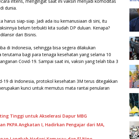
cara intens, mengingat saat ini vaksin menjadi komoditas
di dunia.
harus siap-siap. Jadi ada isu kemanusiaan di sini, itu
vaksinnya belum terbukti kita sudah DP duluan. Kenapa?
ilansir dari Bisnis.
iba di Indonesia, sehingga bisa segera dilakukan
ia terutama bagi para tenaga kesehatan yang selama 10
nanganan Covid-19. Sampai saat ini, vaksin yang telah tiba 3
d-19 di Indonesia, protokol kesehatan 3M terus ditegakkan
 merupakan kunci untuk memutus mata rantai penularan
ing Tinggi untuk Akselerasi Dapur MBG
an PKPA Angkatan I, Hadirkan Pengajar dari MA,
apan Langkah Hadapi Kemarau dan El Nino