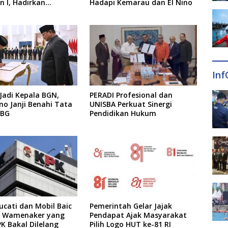
 I, Hadirkan
Hadapi Kemarau dan El Nino
 dari MA, Kejaksaan
KPK
Inf
 Jadi Kepala BGN,
PERADI Profesional dan
o Janji Benahi Tata
UNISBA Perkuat Sinergi
MBG
Pendidikan Hukum
cati dan Mobil Baic
Pemerintah Gelar Jajak
ks Wamenaker yang
Pendapat Ajak Masyarakat
PK Bakal Dilelang
Pilih Logo HUT ke-81 RI