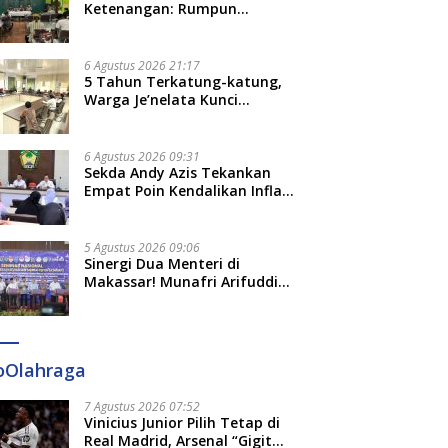
Ketenangan: Rumpun
Keluarga Besar Kerajaan dan
Bate Salapang Respon Klaim
Sepihak, Tekankan Jalur
6 Agustus 2026 21:17
Musyawarah, Ingatkan Soal
5 Tahun Terkatung-katung,
Adat dan Adab
Warga Je’nelata Kunci
Pemprov Sulsel: September
2026 Penlok Rampung!
6 Agustus 2026 09:31
Sekda Andy Azis Tekankan
Empat Poin Kendalikan Inflasi
di Gowa, Apa Saja?
5 Agustus 2026 09:06
Sinergi Dua Menteri di
Makassar! Munafri Arifuddin
Siap Sulap Kelurahan Jadi
Pusat Pertumbuhan Ekonomi
Baru
oOlahraga
7 Agustus 2026 07:52
Vinicius Junior Pilih Tetap di
Real Madrid, Arsenal “Gigit