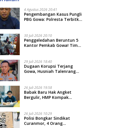
4 Agustus 2026 20:41
Pengembangan Kasus Pungli
PBG Gowa: Polresta Terbitkan
LP Baru, Kantongi Nama
Calon Tersangka Berikutnya
30 Juli 2026 20:10
Penggeledahan Beruntun 5
Kantor Pemkab Gowa! Tim
Tipidkor Polda Sulsel Kejar
Bukti Korupsi Seragam Gratis
Rp16 Miliar
29 Juli 2026 18:40
Dugaan Korupsi Terjang
Gowa, Husniah Talenrang
Diperiksa Polda Terkait
Pengadaan Seragam Rp16 M
26 Juli 2026 19:58
​Babak Baru Hak Angket
Bergulir, HMP Kompak
Diteken 41 Parlemen, HAR:
Kami Proses Sesuai Prosedur!
26 Juli 2026 10:29
Polisi Bongkar Sindikat
Curanmor, 4 Orang