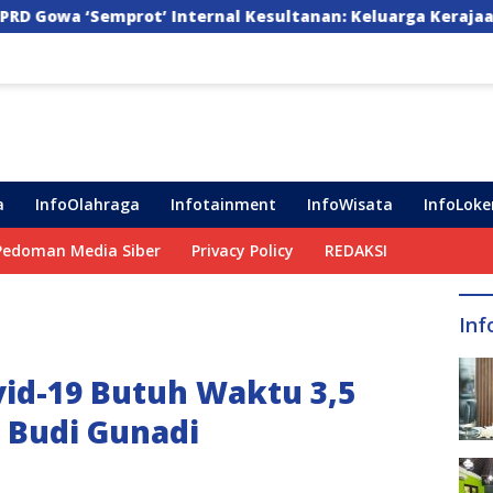
ernal Kesultanan: Keluarga Kerajaan Bersatu Dulu Baru Ra
a
InfoOlahraga
Infotainment
InfoWisata
InfoLoke
Pedoman Media Siber
Privacy Policy
REDAKSI
Inf
vid-19 Butuh Waktu 3,5
 Budi Gunadi