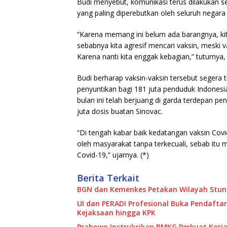
Budi menyebut, komunikasi terus dilakukan se
yang paling diperebutkan oleh seluruh negara 
“Karena memang ini belum ada barangnya, kita 
sebabnya kita agresif mencari vaksin, meski 
Karena nanti kita enggak kebagian,” tuturnya, d
Budi berharap vaksin-vaksin tersebut segera t
penyuntikan bagi 181 juta penduduk Indones
bulan ini telah berjuang di garda terdepan pe
juta dosis buatan Sinovac.
“Di tengah kabar baik kedatangan vaksin Covi
oleh masyarakat tanpa terkecuali, sebab itu
Covid-19,” ujarnya. (*)
Berita Terkait
BGN dan Kemenkes Petakan Wilayah Stunt
UI dan PERADI Profesional Buka Pendaftar
Kejaksaan hingga KPK
Prabowo Instruksikan BMKG Perkuat Kesi