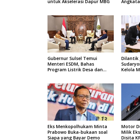
untuk Akselerasi Dapur MBG
Angkatan
Pengajar
hingga 
Gubernur Sulsel Temui
Dilantik
Menteri ESDM, Bahas
Sudaryon
Program Listrik Desa dan
Kelola 
Kebutuhan BBM Kepulauan
Eks Menkopolhukam Minta
Motor Du
Prabowo Buka-bukaan soal
Milik E
Siapa yang Bayar Demo
Disita K