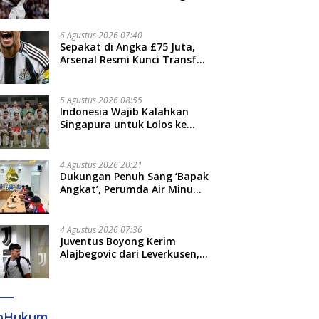
Jari”
6 Agustus 2026 07:40
Sepakat di Angka £75 Juta,
Arsenal Resmi Kunci Transfer
Bruno Guimaraes dari
Newcastle
5 Agustus 2026 08:55
Indonesia Wajib Kalahkan
Singapura untuk Lolos ke
Semifinal Piala AFF 2026
4 Agustus 2026 20:21
Dukungan Penuh Sang ‘Bapak
Angkat’, Perumda Air Minum
Gowa Siap Antar Tim Dayung
Raih Prestasi Puncak
4 Agustus 2026 07:36
Juventus Boyong Kerim
Alajbegovic dari Leverkusen,
Segini Nilai Kontraknya
foHukum