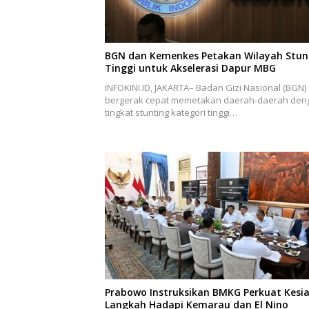
BGN dan Kemenkes Petakan Wilayah Stun
Tinggi untuk Akselerasi Dapur MBG
INFOKINI.ID, JAKARTA– Badan Gizi Nasional (BGN)
bergerak cepat memetakan daerah-daerah den
tingkat stunting kategori tinggi…
Prabowo Instruksikan BMKG Perkuat Kesi
Langkah Hadapi Kemarau dan El Nino