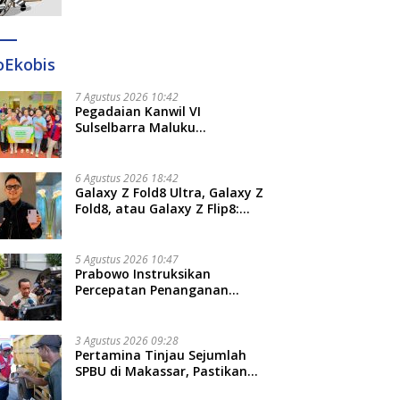
Ditangkap di Makassar dan
Gowa
oEkobis
7 Agustus 2026 10:42
Pegadaian Kanwil VI
Sulselbarra Maluku
Luncurkan PANDE EMAS,
Dorong Kemandirian Ekonomi
Masyarakat
6 Agustus 2026 18:42
Galaxy Z Fold8 Ultra, Galaxy Z
Fold8, atau Galaxy Z Flip8:
Mana HP Lipat Terbaik
Untukmu di 2026?
5 Agustus 2026 10:47
Prabowo Instruksikan
Percepatan Penanganan
Pemadaman Listrik dan Jaga
Stabilitas Harga BBM
3 Agustus 2026 09:28
Pertamina Tinjau Sejumlah
SPBU di Makassar, Pastikan
Distribusi Biosolar Berjalan