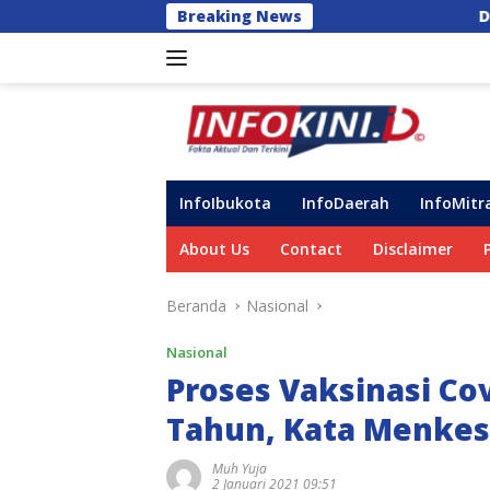
Langsung
Breaking News
DPRD Gowa ‘Semprot’ Int
ke
konten
InfoIbukota
InfoDaerah
InfoMitr
About Us
Contact
Disclaimer
Beranda
Nasional
Nasional
Proses Vaksinasi Co
Tahun, Kata Menkes
Muh Yuja
2 Januari 2021 09:51