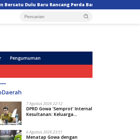
ncang Perda Baru!
Semarak HUT ke-102, Perumda A
r
Pengumuman
oDaerah
7 Agustus 2026 22:12
DPRD Gowa ‘Semprot’ Internal
Kesultanan: Keluarga
Kerajaan Bersatu Dulu Baru
Rancang Perda Baru!
6 Agustus 2026 23:51
Menatap Gowa dengan