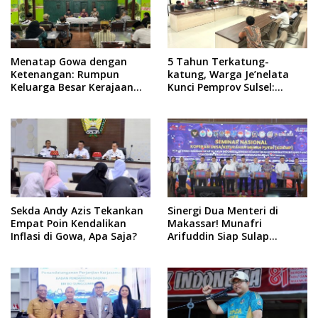
Menatap Gowa dengan
5 Tahun Terkatung-
Ketenangan: Rumpun
katung, Warga Je’nelata
Keluarga Besar Kerajaan
Kunci Pemprov Sulsel:
dan Bate Salapang Respon
September 2026 Penlok
Klaim Sepihak, Tekankan
Rampung!
Jalur Musyawarah,
Ingatkan Soal Adat dan
Adab
Sekda Andy Azis Tekankan
Sinergi Dua Menteri di
Empat Poin Kendalikan
Makassar! Munafri
Inflasi di Gowa, Apa Saja?
Arifuddin Siap Sulap
Kelurahan Jadi Pusat
Pertumbuhan Ekonomi
Baru