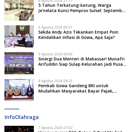
6 Agustus 2026 21:17
5 Tahun Terkatung-katung, Warga
Je’nelata Kunci Pemprov Sulsel: September
2026 Penlok Rampung!
6 Agustus 2026 09:31
Sekda Andy Azis Tekankan Empat Poin
Kendalikan Inflasi di Gowa, Apa Saja?
5 Agustus 2026 09:06
Sinergi Dua Menteri di Makassar! Munafri
Arifuddin Siap Sulap Kelurahan Jadi Pusat
Pertumbuhan Ekonomi Baru
4 Agustus 2026 08:25
Pemkab Gowa Gandeng BRI untuk
Mudahkan Masyarakat Bayar Pajak,
Targetkan PAD Rp307 Miliar
InfoOlahraga
7 Agustus 2026 07:52