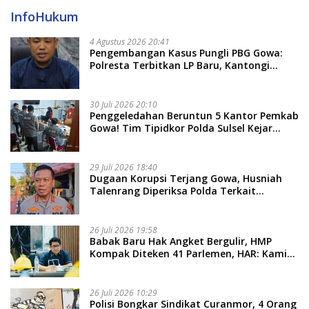
InfoHukum
4 Agustus 2026 20:41
Pengembangan Kasus Pungli PBG Gowa:
Polresta Terbitkan LP Baru, Kantongi
Nama Calon Tersangka Berikutnya
30 Juli 2026 20:10
Penggeledahan Beruntun 5 Kantor Pemkab
Gowa! Tim Tipidkor Polda Sulsel Kejar
Bukti Korupsi Seragam Gratis Rp16 Miliar
29 Juli 2026 18:40
Dugaan Korupsi Terjang Gowa, Husniah
Talenrang Diperiksa Polda Terkait
Pengadaan Seragam Rp16 M
26 Juli 2026 19:58
​Babak Baru Hak Angket Bergulir, HMP
Kompak Diteken 41 Parlemen, HAR: Kami
Proses Sesuai Prosedur!
26 Juli 2026 10:29
Polisi Bongkar Sindikat Curanmor, 4 Orang