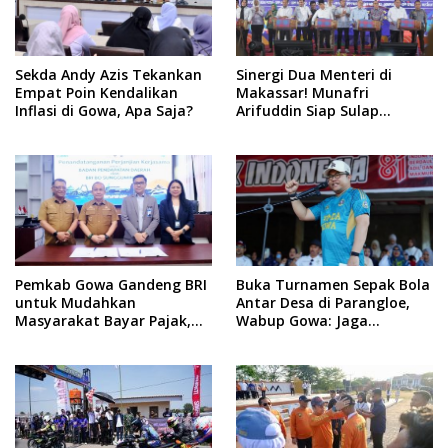
Sekda Andy Azis Tekankan
Sinergi Dua Menteri di
Empat Poin Kendalikan
Makassar! Munafri
Inflasi di Gowa, Apa Saja?
Arifuddin Siap Sulap
Kelurahan Jadi Pusat
Pertumbuhan Ekonomi
Baru
Pemkab Gowa Gandeng BRI
Buka Turnamen Sepak Bola
untuk Mudahkan
Antar Desa di Parangloe,
Masyarakat Bayar Pajak,
Wabup Gowa: Jaga
Targetkan PAD Rp307 Miliar
Persaudaraan dan
Sportivitas