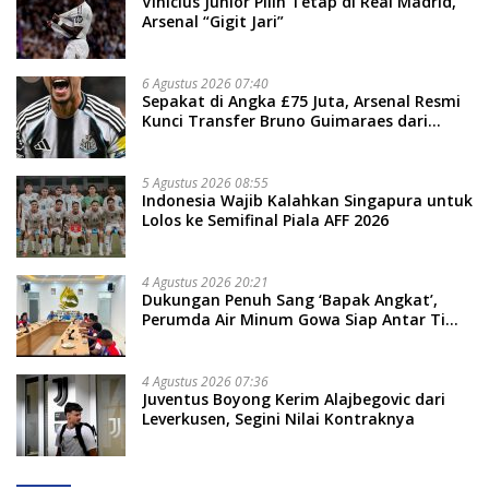
Vinicius Junior Pilih Tetap di Real Madrid,
Arsenal “Gigit Jari”
6 Agustus 2026 07:40
Sepakat di Angka £75 Juta, Arsenal Resmi
Kunci Transfer Bruno Guimaraes dari
Newcastle
5 Agustus 2026 08:55
Indonesia Wajib Kalahkan Singapura untuk
Lolos ke Semifinal Piala AFF 2026
4 Agustus 2026 20:21
Dukungan Penuh Sang ‘Bapak Angkat’,
Perumda Air Minum Gowa Siap Antar Tim
Dayung Raih Prestasi Puncak
4 Agustus 2026 07:36
Juventus Boyong Kerim Alajbegovic dari
Leverkusen, Segini Nilai Kontraknya