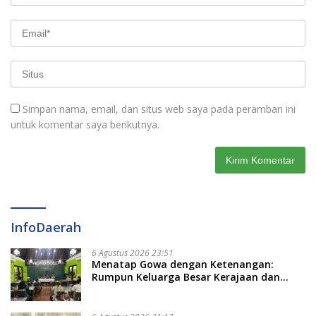
Simpan nama, email, dan situs web saya pada peramban ini
untuk komentar saya berikutnya.
InfoDaerah
6 Agustus 2026 23:51
Menatap Gowa dengan Ketenangan:
Rumpun Keluarga Besar Kerajaan dan
Bate Salapang Respon Klaim Sepihak,
Tekankan Jalur Musyawarah, Ingatkan
Soal Adat dan Adab