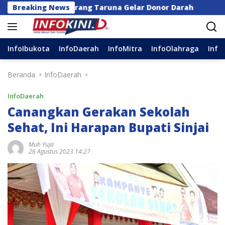
Langsung
an Karang Taruna Gelar Donor Darah
Breaking News
Anggota DPR V
ke
konten
InfoIbukota
InfoDaerah
InfoMitra
InfoOlahraga
Info
Beranda
InfoDaerah
InfoDaerah
Canangkan Gerakan Sekolah
Sehat, Ini Harapan Bupati Sinjai
Muh Yuja
26 Agustus 2023 14:27