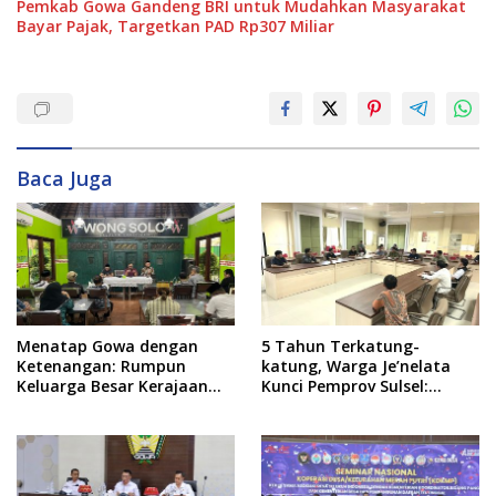
Pemkab Gowa Gandeng BRI untuk Mudahkan Masyarakat
Bayar Pajak, Targetkan PAD Rp307 Miliar
Baca Juga
Menatap Gowa dengan
5 Tahun Terkatung-
Ketenangan: Rumpun
katung, Warga Je’nelata
Keluarga Besar Kerajaan
Kunci Pemprov Sulsel:
dan Bate Salapang Respon
September 2026 Penlok
Klaim Sepihak, Tekankan
Rampung!
Jalur Musyawarah,
Ingatkan Soal Adat dan
Adab