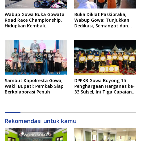
Wabup Gowa Buka Gowata
Buka Diklat Paskibraka,
Road Race Championship,
Wabup Gowa: Tunjukkan
Hidupkan Kembali
Dedikasi, Semangat dan
Semangat Otomotif
Tanggung Jawab
Setelah 20 Tahun Vakum
Sambut Kapolresta Gowa,
DPPKB Gowa Boyong 15
Wakil Bupati: Pemkab Siap
Penghargaan Harganas ke-
Berkolaborasi Penuh
33 Sulsel, Ini Tiga Capaian
Paling Menonjol
Rekomendasi untuk kamu