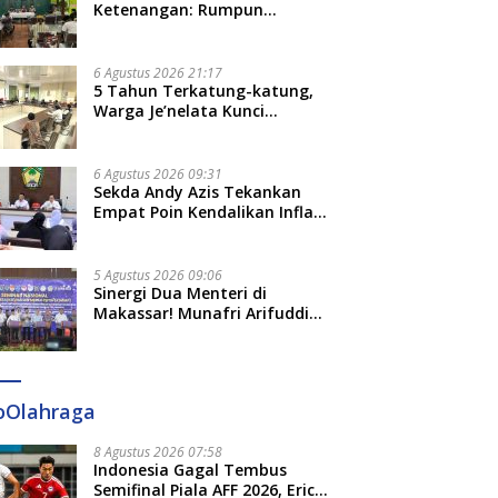
Ketenangan: Rumpun
Keluarga Besar Kerajaan dan
Bate Salapang Respon Klaim
Sepihak, Tekankan Jalur
6 Agustus 2026 21:17
Musyawarah, Ingatkan Soal
5 Tahun Terkatung-katung,
Adat dan Adab
Warga Je’nelata Kunci
Pemprov Sulsel: September
2026 Penlok Rampung!
6 Agustus 2026 09:31
Sekda Andy Azis Tekankan
Empat Poin Kendalikan Inflasi
di Gowa, Apa Saja?
5 Agustus 2026 09:06
Sinergi Dua Menteri di
Makassar! Munafri Arifuddin
Siap Sulap Kelurahan Jadi
Pusat Pertumbuhan Ekonomi
Baru
oOlahraga
8 Agustus 2026 07:58
Indonesia Gagal Tembus
Semifinal Piala AFF 2026, Erick