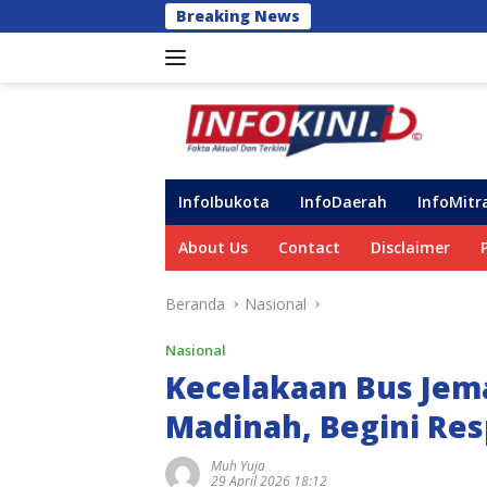
Langsung
Breaking News
Perkuat Dukungan 
ke
konten
InfoIbukota
InfoDaerah
InfoMitr
About Us
Contact
Disclaimer
Beranda
Nasional
Nasional
Kecelakaan Bus Jema
Madinah, Begini Re
Muh Yuja
29 April 2026 18:12