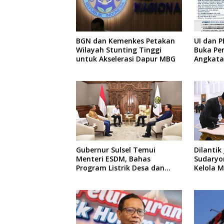
BGN dan Kemenkes Petakan
UI dan P
Wilayah Stunting Tinggi
Buka Pe
untuk Akselerasi Dapur MBG
Angkatan
Pengajar
hingga 
Gubernur Sulsel Temui
Dilantik
Menteri ESDM, Bahas
Sudaryon
Program Listrik Desa dan
Kelola 
Kebutuhan BBM Kepulauan