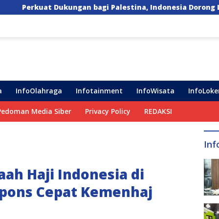
bagi Palestina, Indonesia Dorong Lima Langkah Konkret
a
InfoOlahraga
Infotainment
InfoWisata
InfoLoke
Pedoman Media Siber
Privacy Policy
REDAKSI
Inf
ah Haji Indonesia di
spons Cepat Kemenhaj