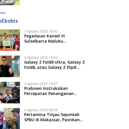
Diteken 41 Parlemen, HAR:
Kami Proses Sesuai Prosedur!
oEkobis
7 Agustus 2026 10:42
Pegadaian Kanwil VI
Sulselbarra Maluku
Luncurkan PANDE EMAS,
Dorong Kemandirian Ekonomi
Masyarakat
6 Agustus 2026 18:42
Galaxy Z Fold8 Ultra, Galaxy Z
Fold8, atau Galaxy Z Flip8:
Mana HP Lipat Terbaik
Untukmu di 2026?
5 Agustus 2026 10:47
Prabowo Instruksikan
Percepatan Penanganan
Pemadaman Listrik dan Jaga
Stabilitas Harga BBM
3 Agustus 2026 09:28
Pertamina Tinjau Sejumlah
SPBU di Makassar, Pastikan
Distribusi Biosolar Berjalan