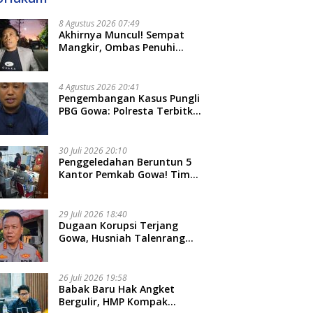
8 Agustus 2026 07:49
Akhirnya Muncul! Sempat
Mangkir, Ombas Penuhi
Panggilan Kedua Tipidkor
Polda Sulsel, Dicecar 50
Pertanyaan
4 Agustus 2026 20:41
Pengembangan Kasus Pungli
PBG Gowa: Polresta Terbitkan
LP Baru, Kantongi Nama
Calon Tersangka Berikutnya
30 Juli 2026 20:10
Penggeledahan Beruntun 5
Kantor Pemkab Gowa! Tim
Tipidkor Polda Sulsel Kejar
Bukti Korupsi Seragam Gratis
Rp16 Miliar
29 Juli 2026 18:40
Dugaan Korupsi Terjang
Gowa, Husniah Talenrang
Diperiksa Polda Terkait
Pengadaan Seragam Rp16 M
26 Juli 2026 19:58
​Babak Baru Hak Angket
Bergulir, HMP Kompak