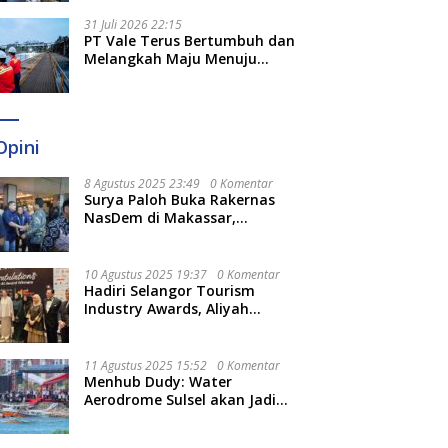
Optimal
31 Juli 2026 22:15
PT Vale Terus Bertumbuh dan
Melangkah Maju Menuju
Fondasi yang Lebih Kuat
Opini
8 Agustus 2025 23:49
0 Komentar
Surya Paloh Buka Rakernas
NasDem di Makassar,
Munafri Sebut Momentum
Kuatkan Pendidikan Politik
10 Agustus 2025 19:37
0 Komentar
Hadiri Selangor Tourism
Industry Awards, Aliyah
Berharap Semakin
Optimalkan Pariwisata
11 Agustus 2025 15:52
0 Komentar
Menhub Dudy: Water
Aerodrome Sulsel akan Jadi
Tonggak Baru Transportasi
Nasional