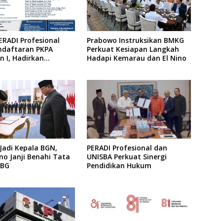
ERADI Profesional
Prabowo Instruksikan BMKG
ndaftaran PKPA
Perkuat Kesiapan Langkah
 I, Hadirkan
Hadapi Kemarau dan El Nino
 dari MA, Kejaksaan
KPK
 Jadi Kepala BGN,
PERADI Profesional dan
o Janji Benahi Tata
UNISBA Perkuat Sinergi
MBG
Pendidikan Hukum