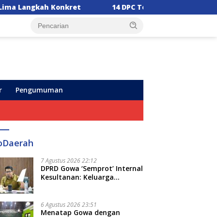
14 DPC Terima SK Kepengurusan, Ketua DPW PPP Suls
r
Pengumuman
oDaerah
7 Agustus 2026 22:12
DPRD Gowa ‘Semprot’ Internal
Kesultanan: Keluarga
Kerajaan Bersatu Dulu Baru
Rancang Perda Baru!
6 Agustus 2026 23:51
Menatap Gowa dengan