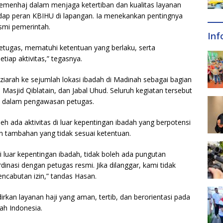
menhaj dalam menjaga ketertiban dan kualitas layanan
adap peran KBIHU di lapangan. Ia menekankan pentingnya
esmi pemerintah.
Inf
etugas, mematuhi ketentuan yang berlaku, serta
ap aktivitas,” tegasnya.
 ziarah ke sejumlah lokasi ibadah di Madinah sebagai bagian
 Masjid Qiblatain, dan Jabal Uhud. Seluruh kegiatan tersebut
da dalam pengawasan petugas.
 ada aktivitas di luar kepentingan ibadah yang berpotensi
n tambahan yang tidak sesuai ketentuan.
 luar kepentingan ibadah, tidak boleh ada pungutan
dinasi dengan petugas resmi. Jika dilanggar, kami tidak
ncabutan izin,” tandas Hasan.
an layanan haji yang aman, tertib, dan berorientasi pada
ah Indonesia.