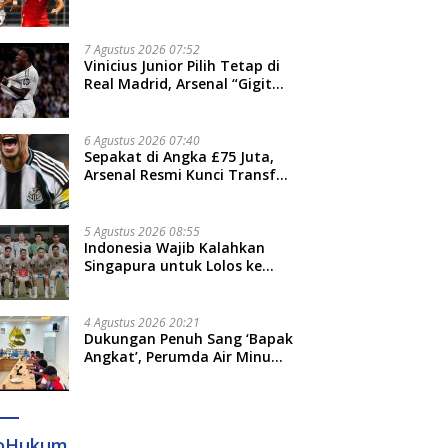
Thohir: Kami Akan Lakukan
Evaluasi
7 Agustus 2026 07:52
Vinicius Junior Pilih Tetap di
Real Madrid, Arsenal “Gigit
Jari”
6 Agustus 2026 07:40
Sepakat di Angka £75 Juta,
Arsenal Resmi Kunci Transfer
Bruno Guimaraes dari
Newcastle
5 Agustus 2026 08:55
Indonesia Wajib Kalahkan
Singapura untuk Lolos ke
Semifinal Piala AFF 2026
4 Agustus 2026 20:21
Dukungan Penuh Sang ‘Bapak
Angkat’, Perumda Air Minum
Gowa Siap Antar Tim Dayung
Raih Prestasi Puncak
foHukum