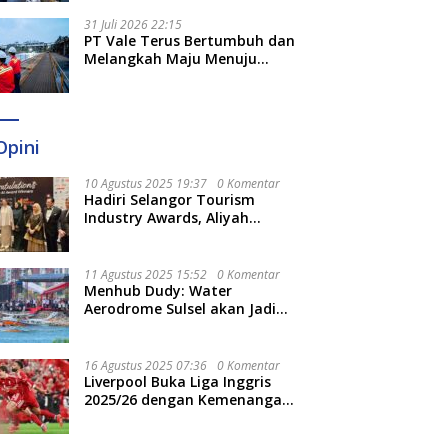
Optimal
31 Juli 2026 22:15
PT Vale Terus Bertumbuh dan
Melangkah Maju Menuju
Fondasi yang Lebih Kuat
Opini
10 Agustus 2025 19:37
0 Komentar
Hadiri Selangor Tourism
Industry Awards, Aliyah
Berharap Semakin
Optimalkan Pariwisata
11 Agustus 2025 15:52
0 Komentar
Menhub Dudy: Water
Aerodrome Sulsel akan Jadi
Tonggak Baru Transportasi
Nasional
16 Agustus 2025 07:36
0 Komentar
Liverpool Buka Liga Inggris
2025/26 dengan Kemenangan,
Tekuk Bournemouth 4-2