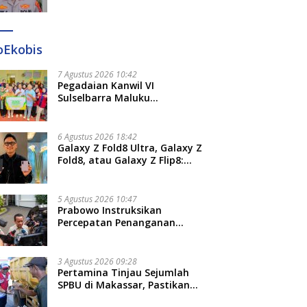
Diperiksa Polda Terkait
Pengadaan Seragam Rp16 M
oEkobis
7 Agustus 2026 10:42
Pegadaian Kanwil VI
Sulselbarra Maluku
Luncurkan PANDE EMAS,
Dorong Kemandirian Ekonomi
Masyarakat
6 Agustus 2026 18:42
Galaxy Z Fold8 Ultra, Galaxy Z
Fold8, atau Galaxy Z Flip8:
Mana HP Lipat Terbaik
Untukmu di 2026?
5 Agustus 2026 10:47
Prabowo Instruksikan
Percepatan Penanganan
Pemadaman Listrik dan Jaga
Stabilitas Harga BBM
3 Agustus 2026 09:28
Pertamina Tinjau Sejumlah
SPBU di Makassar, Pastikan
Distribusi Biosolar Berjalan