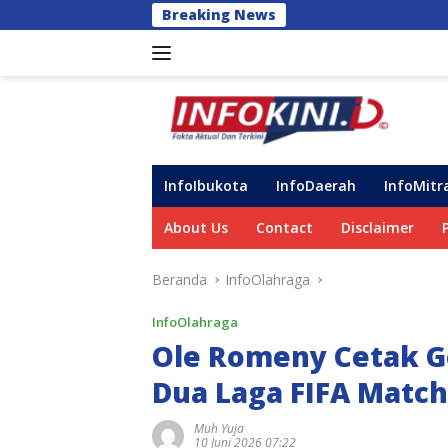
Langsung
Breaking News
Siagakan Tim P
ke
konten
InfoIbukota
InfoDaerah
InfoMitr
About Us
Contact
Disclaimer
Beranda
InfoOlahraga
InfoOlahraga
Ole Romeny Cetak Go
Dua Laga FIFA Match
Muh Yuja
10 Juni 2026 07:22