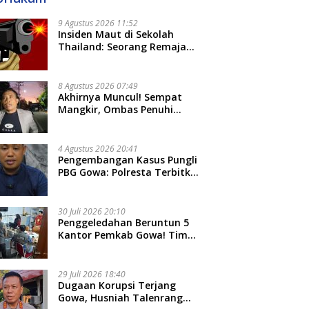
9 Agustus 2026 11:52
Insiden Maut di Sekolah
Thailand: Seorang Remaja
Menembak Massal, 8 Orang
Tewas dan 14 Lainnya
Dirawat Intensif
8 Agustus 2026 07:49
Akhirnya Muncul! Sempat
Mangkir, Ombas Penuhi
Panggilan Kedua Tipidkor
Polda Sulsel, Dicecar 50
Pertanyaan
4 Agustus 2026 20:41
Pengembangan Kasus Pungli
PBG Gowa: Polresta Terbitkan
LP Baru, Kantongi Nama
Calon Tersangka Berikutnya
30 Juli 2026 20:10
Penggeledahan Beruntun 5
Kantor Pemkab Gowa! Tim
Tipidkor Polda Sulsel Kejar
Bukti Korupsi Seragam Gratis
Rp16 Miliar
29 Juli 2026 18:40
Dugaan Korupsi Terjang
Gowa, Husniah Talenrang