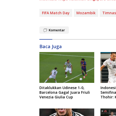
FIFA Match Day
Mozambik
Timnas
Komentar
Baca Juga
Ditaklukkan Udinese 1-0,
Indones
Barcelona Gagal Juara Friuli
Semifinal
Venezia Giulia Cup
Thohir:
Evaluasi