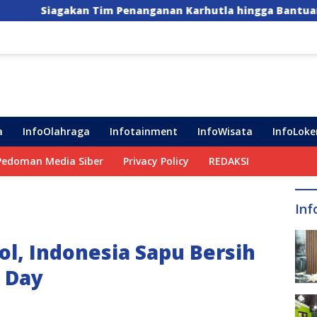
enanganan Karhutla hingga Bantuan Pompa Air untuk Hada
a
InfoOlahraga
Infotainment
InfoWisata
InfoLoke
Pedoman Media Siber
Privacy Policy
REDAKSI
Inf
l, Indonesia Sapu Bersih
 Day