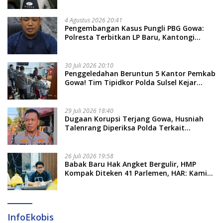
Sulsel, Dicecar 50 Pertanyaan
4 Agustus 2026 20:41
Pengembangan Kasus Pungli PBG Gowa:
Polresta Terbitkan LP Baru, Kantongi
Nama Calon Tersangka Berikutnya
30 Juli 2026 20:10
Penggeledahan Beruntun 5 Kantor Pemkab
Gowa! Tim Tipidkor Polda Sulsel Kejar
Bukti Korupsi Seragam Gratis Rp16 Miliar
29 Juli 2026 18:40
Dugaan Korupsi Terjang Gowa, Husniah
Talenrang Diperiksa Polda Terkait
Pengadaan Seragam Rp16 M
26 Juli 2026 19:58
​Babak Baru Hak Angket Bergulir, HMP
Kompak Diteken 41 Parlemen, HAR: Kami
Proses Sesuai Prosedur!
InfoEkobis