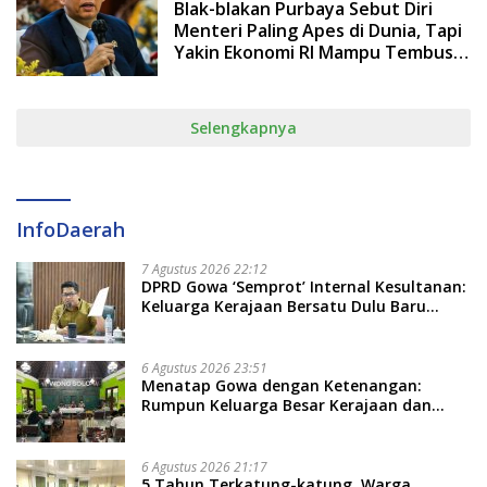
Blak-blakan Purbaya Sebut Diri
Menteri Paling Apes di Dunia, Tapi
Yakin Ekonomi RI Mampu Tembus 6
Persen
Selengkapnya
InfoDaerah
7 Agustus 2026 22:12
DPRD Gowa ‘Semprot’ Internal Kesultanan:
Keluarga Kerajaan Bersatu Dulu Baru
Rancang Perda Baru!
6 Agustus 2026 23:51
Menatap Gowa dengan Ketenangan:
Rumpun Keluarga Besar Kerajaan dan
Bate Salapang Respon Klaim Sepihak,
Tekankan Jalur Musyawarah, Ingatkan
Soal Adat dan Adab
6 Agustus 2026 21:17
5 Tahun Terkatung-katung, Warga