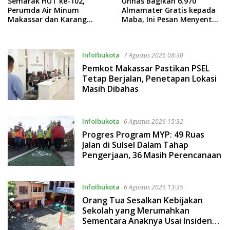
Semarak HUT ke-102,
Unhas Bagikan 6.970
Perumda Air Minum
Almamater Gratis kepada
Makassar dan Karang
Maba, Ini Pesan Menyentuh
Taruna Gelar Donor Darah
dari Rektor
InfoIbukota
7 Agustus 2026 08:30
Pemkot Makassar Pastikan PSEL
Tetap Berjalan, Penetapan Lokasi
Masih Dibahas
InfoIbukota
6 Agustus 2026 15:32
Progres Program MYP: 49 Ruas
Jalan di Sulsel Dalam Tahap
Pengerjaan, 36 Masih Perencanaan
InfoIbukota
6 Agustus 2026 13:35
Orang Tua Sesalkan Kebijakan
Sekolah yang Merumahkan
Sementara Anaknya Usai Insiden