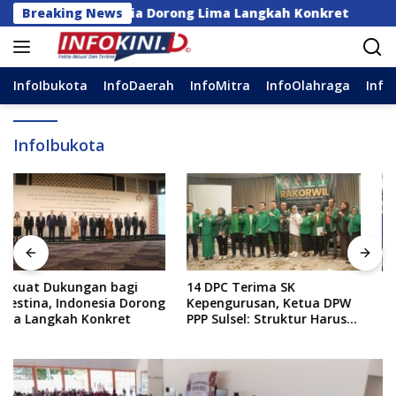
Langsung
tina, Indonesia Dorong Lima Langkah Konkret
Breaking News
14 D
ke
konten
InfoIbukota
InfoDaerah
InfoMitra
InfoOlahraga
Info
InfoIbukota
14 DPC Terima SK
Mensos Tinjau Sekolah
Kepengurusan, Ketua DPW
Rakyat di Sudiang,
PPP Sulsel: Struktur Harus
Gubernur: Ini Program
Benar-benar Kuat
Istimewa