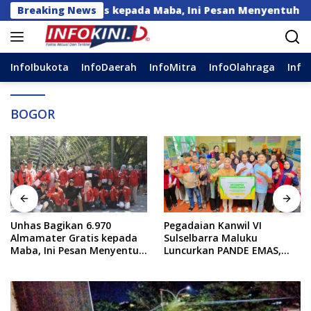
Langsung
mamater Gratis kepada Maba, Ini Pesan Menyentuh dari Re
Breaking News
ke
konten
InfoIbukota
InfoDaerah
InfoMitra
InfoOlahraga
Info
BOGOR
Pegadaian Kanwil VI
Panggil Menteri Investasi,
Sulselbarra Maluku
Prabowo Terima Laporan
Luncurkan PANDE EMAS,
Perkembangan Kampung
Dorong Kemandirian
Haji dan Kinerja BUMN
Ekonomi Masyarakat