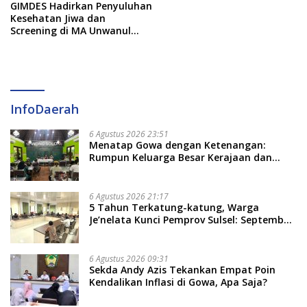
GIMDES Hadirkan Penyuluhan
Kesehatan Jiwa dan
Screening di MA Unwanul
Falah
InfoDaerah
6 Agustus 2026 23:51
Menatap Gowa dengan Ketenangan:
Rumpun Keluarga Besar Kerajaan dan
Bate Salapang Respon Klaim Sepihak,
Tekankan Jalur Musyawarah, Ingatkan
Soal Adat dan Adab
6 Agustus 2026 21:17
5 Tahun Terkatung-katung, Warga
Je’nelata Kunci Pemprov Sulsel: September
2026 Penlok Rampung!
6 Agustus 2026 09:31
Sekda Andy Azis Tekankan Empat Poin
Kendalikan Inflasi di Gowa, Apa Saja?