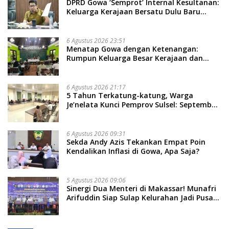
DPRD Gowa ‘Semprot’ Internal Kesultanan:
Keluarga Kerajaan Bersatu Dulu Baru
Rancang Perda Baru!
6 Agustus 2026 23:51
Menatap Gowa dengan Ketenangan:
Rumpun Keluarga Besar Kerajaan dan
Bate Salapang Respon Klaim Sepihak,
Tekankan Jalur Musyawarah, Ingatkan
Soal Adat dan Adab
6 Agustus 2026 21:17
5 Tahun Terkatung-katung, Warga
Je’nelata Kunci Pemprov Sulsel: September
2026 Penlok Rampung!
6 Agustus 2026 09:31
Sekda Andy Azis Tekankan Empat Poin
Kendalikan Inflasi di Gowa, Apa Saja?
5 Agustus 2026 09:06
Sinergi Dua Menteri di Makassar! Munafri
Arifuddin Siap Sulap Kelurahan Jadi Pusat
Pertumbuhan Ekonomi Baru