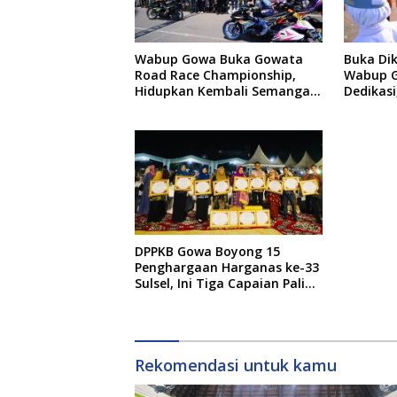
Wabup Gowa Buka Gowata
Buka Dik
Road Race Championship,
Wabup G
Hidupkan Kembali Semangat
Dedikas
Otomotif Setelah 20 Tahun
Tanggun
Vakum
DPPKB Gowa Boyong 15
Penghargaan Harganas ke-33
Sulsel, Ini Tiga Capaian Paling
Menonjol
Rekomendasi untuk kamu