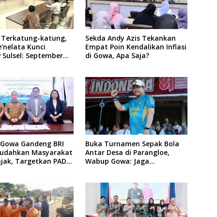
 Terkatung-katung,
Sekda Andy Azis Tekankan
’nelata Kunci
Empat Poin Kendalikan Inflasi
 Sulsel: September
di Gowa, Apa Saja?
nlok Rampung!
Gowa Gandeng BRI
Buka Turnamen Sepak Bola
udahkan Masyarakat
Antar Desa di Parangloe,
ajak, Targetkan PAD
Wabup Gowa: Jaga
liar
Persaudaraan dan Sportivitas