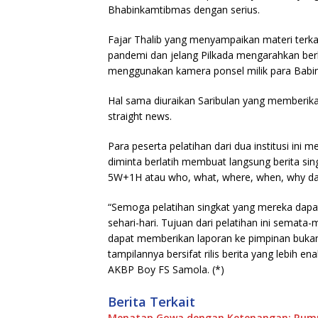
Bhabinkamtibmas dengan serius.
Fajar Thalib yang menyampaikan materi terk
pandemi dan jelang Pilkada mengarahkan ber
menggunakan kamera ponsel milik para Babin
Hal sama diuraikan Saribulan yang memberika
straight news.
Para peserta pelatihan dari dua institusi ini
diminta berlatih membuat langsung berita si
5W+1H atau who, what, where, when, why d
“Semoga pelatihan singkat yang mereka dapatk
sehari-hari. Tujuan dari pelatihan ini semat
dapat memberikan laporan ke pimpinan bukan 
tampilannya bersifat rilis berita yang lebih
AKBP Boy FS Samola. (*)
Berita Terkait
Menatap Gowa dengan Ketenangan: Rumpu