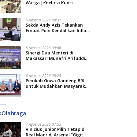
Adat dan Adab
Warga Je’nelata Kunci
Pemprov Sulsel: September
2026 Penlok Rampung!
6 Agustus 2026 09:31
Sekda Andy Azis Tekankan
Empat Poin Kendalikan Inflasi
di Gowa, Apa Saja?
5 Agustus 2026 09:06
Sinergi Dua Menteri di
Makassar! Munafri Arifuddin
Siap Sulap Kelurahan Jadi
Pusat Pertumbuhan Ekonomi
Baru
4 Agustus 2026 08:25
Pemkab Gowa Gandeng BRI
untuk Mudahkan Masyarakat
Bayar Pajak, Targetkan PAD
Rp307 Miliar
oOlahraga
7 Agustus 2026 07:52
Vinicius Junior Pilih Tetap di
Real Madrid, Arsenal “Gigit