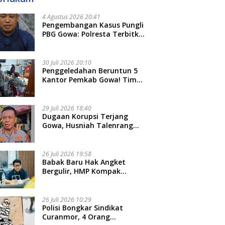
4 Agustus 2026 20:41
Pengembangan Kasus Pungli
PBG Gowa: Polresta Terbitkan
LP Baru, Kantongi Nama
Calon Tersangka Berikutnya
30 Juli 2026 20:10
Penggeledahan Beruntun 5
Kantor Pemkab Gowa! Tim
Tipidkor Polda Sulsel Kejar
Bukti Korupsi Seragam Gratis
Rp16 Miliar
29 Juli 2026 18:40
Dugaan Korupsi Terjang
Gowa, Husniah Talenrang
Diperiksa Polda Terkait
Pengadaan Seragam Rp16 M
26 Juli 2026 19:58
​Babak Baru Hak Angket
Bergulir, HMP Kompak
Diteken 41 Parlemen, HAR:
Kami Proses Sesuai Prosedur!
26 Juli 2026 10:29
Polisi Bongkar Sindikat
Curanmor, 4 Orang