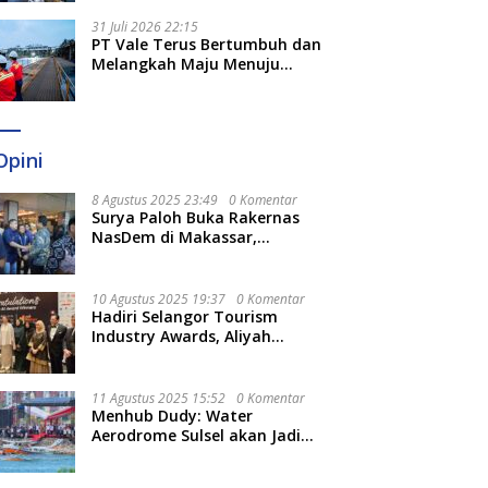
Optimal
31 Juli 2026 22:15
PT Vale Terus Bertumbuh dan
Melangkah Maju Menuju
Fondasi yang Lebih Kuat
Opini
8 Agustus 2025 23:49
0 Komentar
Surya Paloh Buka Rakernas
NasDem di Makassar,
Munafri Sebut Momentum
Kuatkan Pendidikan Politik
10 Agustus 2025 19:37
0 Komentar
Hadiri Selangor Tourism
Industry Awards, Aliyah
Berharap Semakin
Optimalkan Pariwisata
11 Agustus 2025 15:52
0 Komentar
Menhub Dudy: Water
Aerodrome Sulsel akan Jadi
Tonggak Baru Transportasi
Nasional