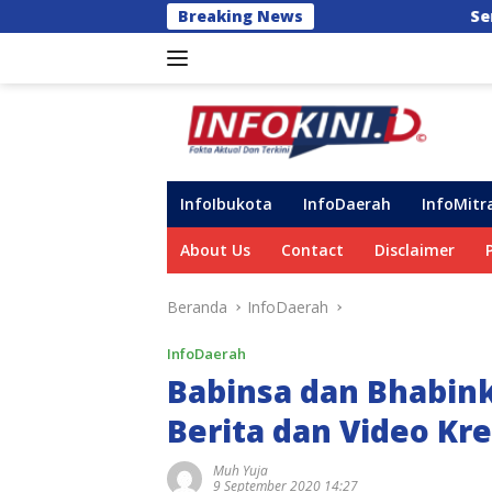
Langsung
Breaking News
Semarak HUT ke-102, Peru
ke
konten
InfoIbukota
InfoDaerah
InfoMitr
About Us
Contact
Disclaimer
Beranda
InfoDaerah
InfoDaerah
Babinsa dan Bhabink
Berita dan Video Kre
Muh Yuja
9 September 2020 14:27