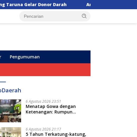
arah
Anggota DPR Vita Ervina Usulkan Iuran BPJS 
r
Pengumuman
oDaerah
6 Agustus 2026 23:51
Menatap Gowa dengan
Ketenangan: Rumpun
Keluarga Besar Kerajaan dan
Bate Salapang Respon Klaim
Sepihak, Tekankan Jalur
6 Agustus 2026 21:17
Musyawarah, Ingatkan Soal
5 Tahun Terkatung-katung,