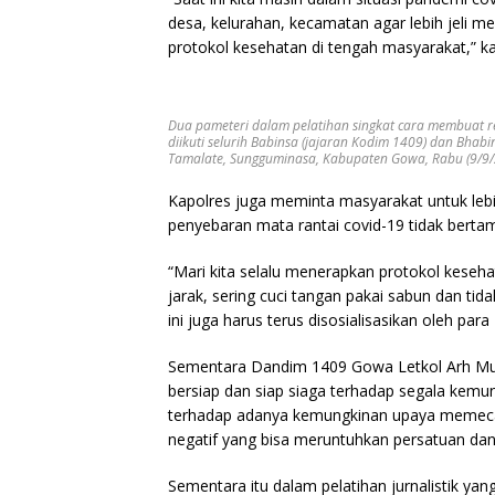
desa, kelurahan, kecamatan agar lebih jeli m
protokol kesehatan di tengah masyarakat,” k
Dua pameteri dalam pelatihan singkat cara membuat r
diikuti selurih Babinsa (jajaran Kodim 1409) dan Bhab
Tamalate, Sungguminasa, Kabupaten Gowa, Rabu (9/9/2
Kapolres juga meminta masyarakat untuk lebih
penyebaran mata rantai covid-19 tidak berta
“Mari kita selalu menerapkan protokol keseha
jarak, sering cuci tangan pakai sabun dan t
ini juga harus terus disosialisasikan oleh p
Sementara Dandim 1409 Gowa Letkol Arh Muh
bersiap dan siap siaga terhadap segala kemun
terhadap adanya kemungkinan upaya memec
negatif yang bisa meruntuhkan persatuan da
Sementara itu dalam pelatihan jurnalistik yang