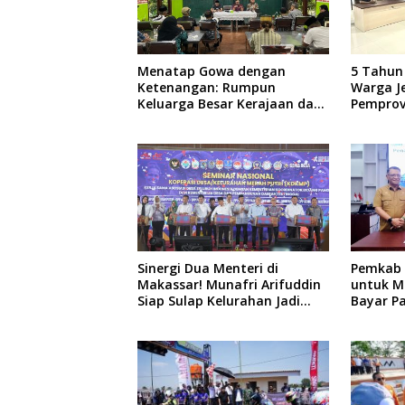
Menatap Gowa dengan
5 Tahun
Ketenangan: Rumpun
Warga Je
Keluarga Besar Kerajaan dan
Pemprov
Bate Salapang Respon Klaim
2026 Pe
Sepihak, Tekankan Jalur
Musyawarah, Ingatkan Soal
Adat dan Adab
Sinergi Dua Menteri di
Pemkab 
Makassar! Munafri Arifuddin
untuk M
Siap Sulap Kelurahan Jadi
Bayar P
Pusat Pertumbuhan Ekonomi
Rp307 Mi
Baru