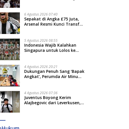
Jari”
6 Agustus 2026 07:40
Sepakat di Angka £75 Juta,
Arsenal Resmi Kunci Transfer
Bruno Guimaraes dari
Newcastle
5 Agustus 2026 08:55
Indonesia Wajib Kalahkan
Singapura untuk Lolos ke
Semifinal Piala AFF 2026
4 Agustus 2026 20:21
Dukungan Penuh Sang ‘Bapak
Angkat’, Perumda Air Minum
Gowa Siap Antar Tim Dayung
Raih Prestasi Puncak
4 Agustus 2026 07:36
Juventus Boyong Kerim
Alajbegovic dari Leverkusen,
Segini Nilai Kontraknya
foHukum