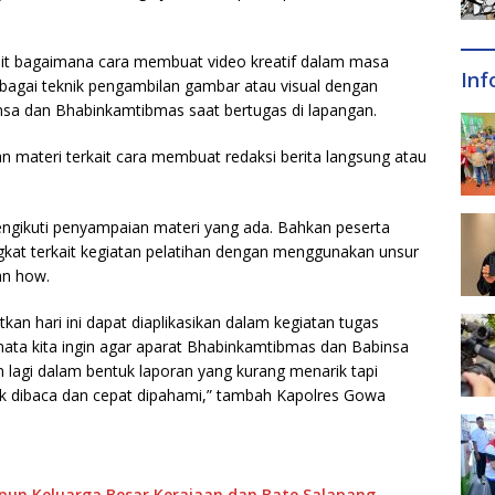
ait bagaimana cara membuat video kreatif dalam masa
Inf
bagai teknik pengambilan gambar atau visual dengan
sa dan Bhabinkamtibmas saat bertugas di lapangan.
n materi terkait cara membuat redaksi berita langsung atau
 mengikuti penyampaian materi yang ada. Bahkan peserta
ngkat terkait kegiatan pelatihan dengan menggunakan unsur
an how.
an hari ini dapat diaplikasikan dalam kegiatan tugas
a-mata kita ingin agar aparat Bhabinkamtibmas dan Babinsa
lagi dalam bentuk laporan yang kurang menarik tapi
 enak dibaca dan cepat dipahami,” tambah Kapolres Gowa
n Keluarga Besar Kerajaan dan Bate Salapang