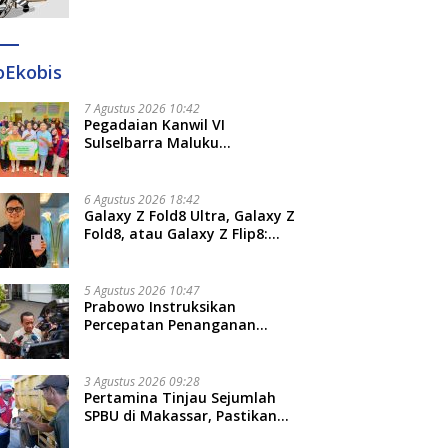
Ditangkap di Makassar dan
Gowa
oEkobis
7 Agustus 2026 10:42
Pegadaian Kanwil VI
Sulselbarra Maluku
Luncurkan PANDE EMAS,
Dorong Kemandirian Ekonomi
Masyarakat
6 Agustus 2026 18:42
Galaxy Z Fold8 Ultra, Galaxy Z
Fold8, atau Galaxy Z Flip8:
Mana HP Lipat Terbaik
Untukmu di 2026?
5 Agustus 2026 10:47
Prabowo Instruksikan
Percepatan Penanganan
Pemadaman Listrik dan Jaga
Stabilitas Harga BBM
3 Agustus 2026 09:28
Pertamina Tinjau Sejumlah
SPBU di Makassar, Pastikan
Distribusi Biosolar Berjalan