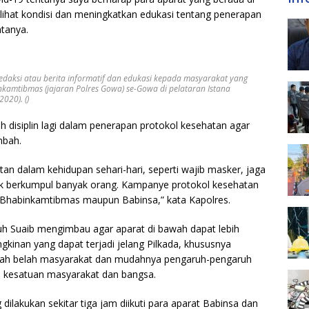
elihat kondisi dan meningkatkan edukasi tentang penerapan
atanya.
edaksi atau berita informatif dan edukasi kepada masyarakat yang
inkamtibmas (jajaran Polres Gowa) se-Gowa di pelataran Istana
020). ()
 disiplin lagi dalam penerapan protokol kesehatan agar
mbah.
tan dalam kehidupan sehari-hari, seperti wajib masker, jaga
idak berkumpul banyak orang. Kampanye protokol kesehatan
ara Bhabinkamtibmas maupun Babinsa,” kata Kapolres.
 Suaib mengimbau agar aparat di bawah dapat lebih
gkinan yang dapat terjadi jelang Pilkada, khususnya
ah belah masyarakat dan mudahnya pengaruh-pengaruh
n kesatuan masyarakat dan bangsa.
 dilakukan sekitar tiga jam diikuti para aparat Babinsa dan