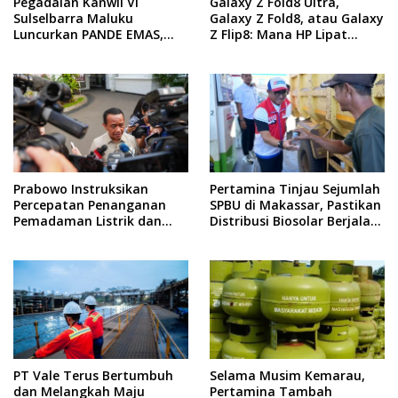
Pegadaian Kanwil VI
Galaxy Z Fold8 Ultra,
Sulselbarra Maluku
Galaxy Z Fold8, atau Galaxy
Luncurkan PANDE EMAS,
Z Flip8: Mana HP Lipat
Dorong Kemandirian
Terbaik Untukmu di 2026?
Ekonomi Masyarakat
Prabowo Instruksikan
Pertamina Tinjau Sejumlah
Percepatan Penanganan
SPBU di Makassar, Pastikan
Pemadaman Listrik dan
Distribusi Biosolar Berjalan
Jaga Stabilitas Harga BBM
Optimal
PT Vale Terus Bertumbuh
Selama Musim Kemarau,
dan Melangkah Maju
Pertamina Tambah