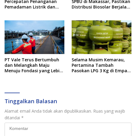
Percepatan Penanganan
SPBU di Makassar, Pastikan
Pemadaman Listrik dan
Distribusi Biosolar Berjalan
Jaga Stabilitas Harga BBM
Optimal
PT Vale Terus Bertumbuh
Selama Musim Kemarau,
dan Melangkah Maju
Pertamina Tambah
Menuju Fondasi yang Lebih
Pasokan LPG 3 Kg di Empat
Kuat
Daerah Sulsel
Tinggalkan Balasan
Alamat email Anda tidak akan dipublikasikan.
Ruas yang wajib
ditandai
*