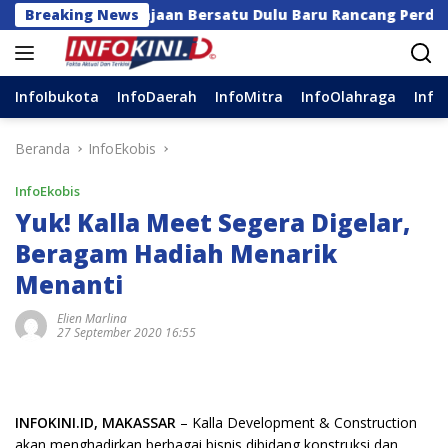
Langsung
a Kerajaan Bersatu Dulu Baru Rancang Perda Baru!
Breaking News
ke
konten
InfoIbukota
InfoDaerah
InfoMitra
InfoOlahraga
Info
Beranda
InfoEkobis
InfoEkobis
Yuk! Kalla Meet Segera Digelar,
Beragam Hadiah Menarik
Menanti
Elien Marlina
27 September 2020 16:55
INFOKINI.ID, MAKASSAR
– Kalla Development & Construction
akan menghadirkan berbagai bisnis dibidang konstruksi dan