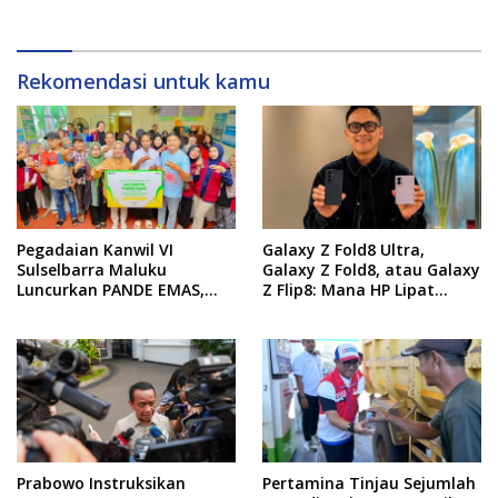
Diskon hingga Puluhan Juta
Rekomendasi untuk kamu
Pegadaian Kanwil VI
Galaxy Z Fold8 Ultra,
Sulselbarra Maluku
Galaxy Z Fold8, atau Galaxy
Luncurkan PANDE EMAS,
Z Flip8: Mana HP Lipat
Dorong Kemandirian
Terbaik Untukmu di 2026?
Ekonomi Masyarakat
Prabowo Instruksikan
Pertamina Tinjau Sejumlah