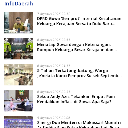
InfoDaerah
7 Agustus 2026 22:12
DPRD Gowa ‘Semprot’ Internal Kesultanan:
Keluarga Kerajaan Bersatu Dulu Baru
Rancang Perda Baru!
6 Agustus 2026 23:51
Menatap Gowa dengan Ketenangan:
Rumpun Keluarga Besar Kerajaan dan
Bate Salapang Respon Klaim Sepihak,
Tekankan Jalur Musyawarah, Ingatkan
Soal Adat dan Adab
6 Agustus 2026 21:17
5 Tahun Terkatung-katung, Warga
Je’nelata Kunci Pemprov Sulsel: September
2026 Penlok Rampung!
6 Agustus 2026 09:31
Sekda Andy Azis Tekankan Empat Poin
Kendalikan Inflasi di Gowa, Apa Saja?
5 Agustus 2026 09:06
Sinergi Dua Menteri di Makassar! Munafri
Arifuddin Siap Sulap Kelurahan Jadi Pusat