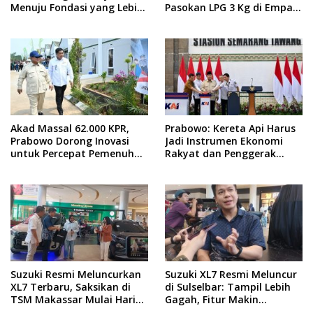
Menuju Fondasi yang Lebih
Pasokan LPG 3 Kg di Empat
Kuat
Daerah Sulsel
Akad Massal 62.000 KPR,
Prabowo: Kereta Api Harus
Prabowo Dorong Inovasi
Jadi Instrumen Ekonomi
untuk Percepat Pemenuhan
Rakyat dan Penggerak
Rumah Rakyat
Pemerataan Pembangunan
Suzuki Resmi Meluncurkan
Suzuki XL7 Resmi Meluncur
XL7 Terbaru, Saksikan di
di Sulselbar: Tampil Lebih
TSM Makassar Mulai Hari
Gagah, Fitur Makin
Ini hingga 9 Agustus
Canggih, dan Bertabur