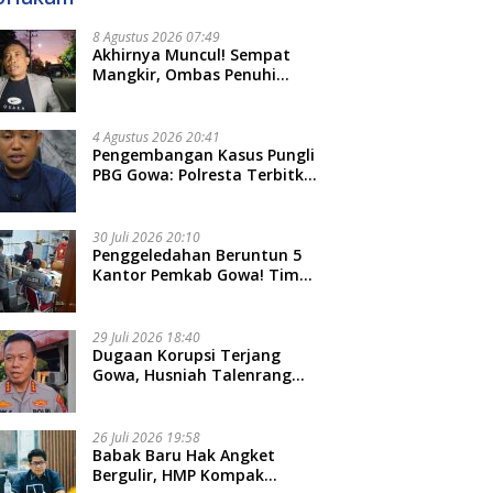
8 Agustus 2026 07:49
Akhirnya Muncul! Sempat
Mangkir, Ombas Penuhi
Panggilan Kedua Tipidkor
Polda Sulsel, Dicecar 50
Pertanyaan
4 Agustus 2026 20:41
Pengembangan Kasus Pungli
PBG Gowa: Polresta Terbitkan
LP Baru, Kantongi Nama
Calon Tersangka Berikutnya
30 Juli 2026 20:10
Penggeledahan Beruntun 5
Kantor Pemkab Gowa! Tim
Tipidkor Polda Sulsel Kejar
Bukti Korupsi Seragam Gratis
Rp16 Miliar
29 Juli 2026 18:40
Dugaan Korupsi Terjang
Gowa, Husniah Talenrang
Diperiksa Polda Terkait
Pengadaan Seragam Rp16 M
26 Juli 2026 19:58
​Babak Baru Hak Angket
Bergulir, HMP Kompak