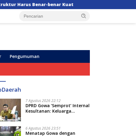
enar Kuat
Mensos Tinjau Sekolah Rakyat di Sudian
r
Pengumuman
oDaerah
7 Agustus 2026 22:12
DPRD Gowa ‘Semprot’ Internal
Kesultanan: Keluarga
Kerajaan Bersatu Dulu Baru
Rancang Perda Baru!
6 Agustus 2026 23:51
Menatap Gowa dengan