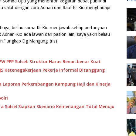
 Somba Opu yang menonton kegiatan debat publik di
ku salut dengan cara Adnan dan Rauf Kr Kio menghadapi
tinya, beliau sama Kr Kio menjawab setiap pertanyaan
 Adnan-Kio ada lawan dari paslon lain, saya yakin beliau
slon,” ungkap Dg Mangung. (rls)
W PPP Sulsel: Struktur Harus Benar-benar Kuat
PJS Ketenagakerjaan Pekerja Informal Ditanggung
ma Laporan Perkembangan Kampung Haji dan Kinerja
olri
dra Sulsel Siapkan Skenario Kemenangan Total Menuju