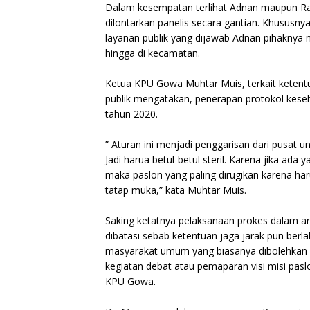
Dalam kesempatan terlihat Adnan maupun Ra
dilontarkan panelis secara gantian. Khususn
layanan publik yang dijawab Adnan pihaknya 
hingga di kecamatan.
Ketua KPU Gowa Muhtar Muis, terkait ketent
publik mengatakan, penerapan protokol kese
tahun 2020.
” Aturan ini menjadi penggarisan dari pusat
Jadi harua betul-betul steril. Karena jika ad
maka paslon yang paling dirugikan karena ha
tatap muka,” kata Muhtar Muis.
Saking ketatnya pelaksanaan prokes dalam ar
dibatasi sebab ketentuan jaga jarak pun berl
masyarakat umum yang biasanya dibolehkan h
kegiatan debat atau pemaparan visi misi pasl
KPU Gowa.