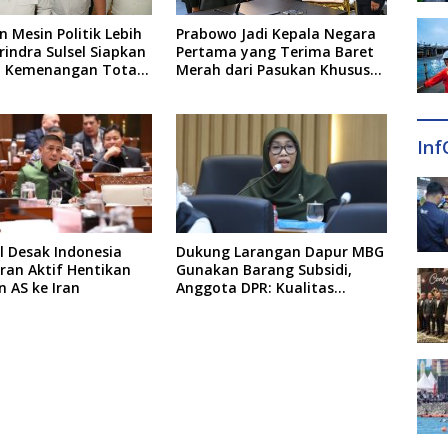
 Mesin Politik Lebih
Prabowo Jadi Kepala Negara
rindra Sulsel Siapkan
Pertama yang Terima Baret
o Kemenangan Total
Merah dari Pasukan Khusus
Pemilu 2029
Thailand
Inf
l Desak Indonesia
Dukung Larangan Dapur MBG
ran Aktif Hentikan
Gunakan Barang Subsidi,
 AS ke Iran
Anggota DPR: Kualitas
Layanan Harus Tetap Dijaga