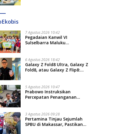
Diteken 41 Parlemen, HAR:
Kami Proses Sesuai Prosedur!
oEkobis
7 Agustus 2026 10:42
Pegadaian Kanwil VI
Sulselbarra Maluku
Luncurkan PANDE EMAS,
Dorong Kemandirian Ekonomi
Masyarakat
6 Agustus 2026 18:42
Galaxy Z Fold8 Ultra, Galaxy Z
Fold8, atau Galaxy Z Flip8:
Mana HP Lipat Terbaik
Untukmu di 2026?
5 Agustus 2026 10:47
Prabowo Instruksikan
Percepatan Penanganan
Pemadaman Listrik dan Jaga
Stabilitas Harga BBM
3 Agustus 2026 09:28
Pertamina Tinjau Sejumlah
SPBU di Makassar, Pastikan
Distribusi Biosolar Berjalan