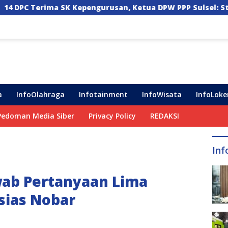
pengurusan, Ketua DPW PPP Sulsel: Struktur Harus Benar-b
a
InfoOlahraga
Infotainment
InfoWisata
InfoLoke
Pedoman Media Siber
Privacy Policy
REDAKSI
Inf
wab Pertanyaan Lima
sias Nobar