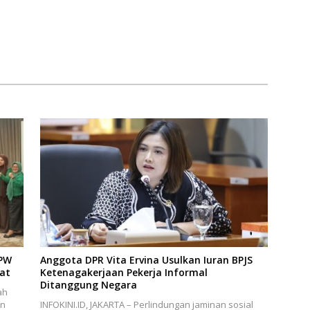
DPW
Anggota DPR Vita Ervina Usulkan Iuran BPJS
uat
Ketenagakerjaan Pekerja Informal
Ditanggung Negara
ah
an
INFOKINI.ID, JAKARTA – Perlindungan jaminan sosial