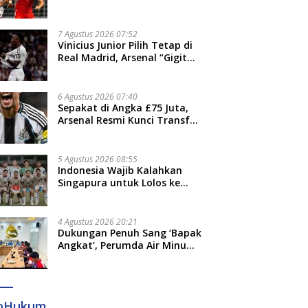
Thohir: Kami Akan Lakukan
Evaluasi
7 Agustus 2026 07:52
Vinicius Junior Pilih Tetap di
Real Madrid, Arsenal “Gigit
Jari”
6 Agustus 2026 07:40
Sepakat di Angka £75 Juta,
Arsenal Resmi Kunci Transfer
Bruno Guimaraes dari
Newcastle
5 Agustus 2026 08:55
Indonesia Wajib Kalahkan
Singapura untuk Lolos ke
Semifinal Piala AFF 2026
4 Agustus 2026 20:21
Dukungan Penuh Sang ‘Bapak
Angkat’, Perumda Air Minum
Gowa Siap Antar Tim Dayung
Raih Prestasi Puncak
foHukum