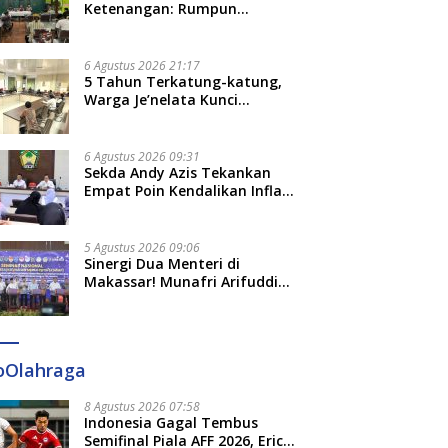
Ketenangan: Rumpun
Keluarga Besar Kerajaan dan
Bate Salapang Respon Klaim
Sepihak, Tekankan Jalur
6 Agustus 2026 21:17
Musyawarah, Ingatkan Soal
5 Tahun Terkatung-katung,
Adat dan Adab
Warga Je’nelata Kunci
Pemprov Sulsel: September
2026 Penlok Rampung!
6 Agustus 2026 09:31
Sekda Andy Azis Tekankan
Empat Poin Kendalikan Inflasi
di Gowa, Apa Saja?
5 Agustus 2026 09:06
Sinergi Dua Menteri di
Makassar! Munafri Arifuddin
Siap Sulap Kelurahan Jadi
Pusat Pertumbuhan Ekonomi
Baru
oOlahraga
8 Agustus 2026 07:58
Indonesia Gagal Tembus
Semifinal Piala AFF 2026, Erick