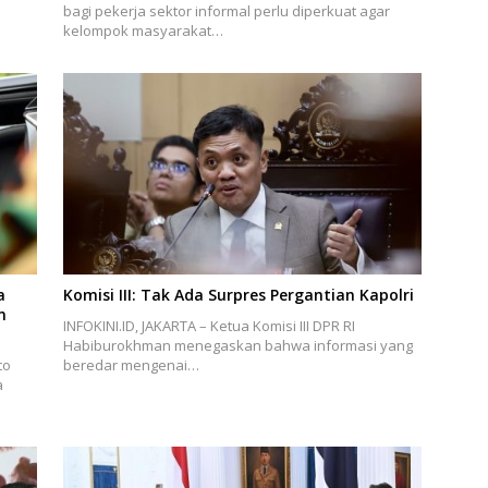
bagi pekerja sektor informal perlu diperkuat agar
kelompok masyarakat…
a
Komisi III: Tak Ada Surpres Pergantian Kapolri
n
INFOKINI.ID, JAKARTA – Ketua Komisi III DPR RI
Habiburokhman menegaskan bahwa informasi yang
to
beredar mengenai…
a