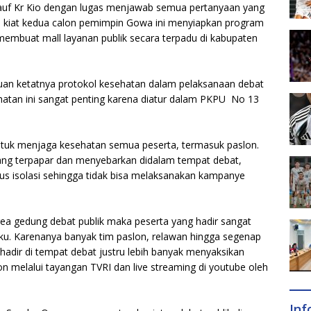
uf Kr Kio dengan lugas menjawab semua pertanyaan yang
ya kiat kedua calon pemimpin Gowa ini menyiapkan program
membuat mall layanan publik secara terpadu di kabupaten
uan ketatnya protokol kesehatan dalam pelaksanaan debat
hatan ini sangat penting karena diatur dalam PKPU No 13
 untuk menjaga kesehatan semua peserta, termasuk paslon.
a yang terpapar dan menyebarkan didalam tempat debat,
rus isolasi sehingga tidak bisa melaksanakan kampanye
ea gedung debat publik maka peserta yang hadir sangat
aku. Karenanya banyak tim paslon, relawan hingga segenap
adir di tempat debat justru lebih banyak menyaksikan
on melalui tayangan TVRI dan live streaming di youtube oleh
In