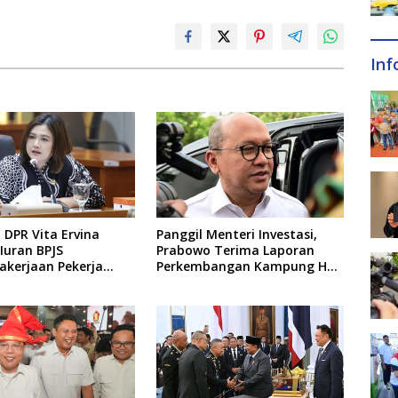
Inf
DPR Vita Ervina
Panggil Menteri Investasi,
Iuran BPJS
Prabowo Terima Laporan
akerjaan Pekerja
Perkembangan Kampung Haji
l Ditanggung Negara
dan Kinerja BUMN