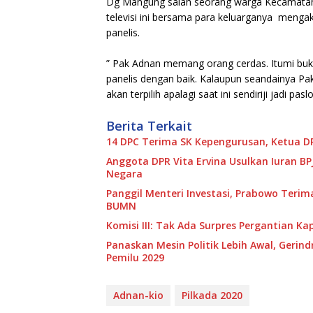
Dg Mangung salah seorang warga Kecamatan
televisi ini bersama para keluarganya menga
panelis.
” Pak Adnan memang orang cerdas. Itumi buk
panelis dengan baik. Kalaupun seandainya Pak
akan terpilih apalagi saat ini sendiriji jadi pa
Berita Terkait
14 DPC Terima SK Kepengurusan, Ketua DP
Anggota DPR Vita Ervina Usulkan Iuran B
Negara
Panggil Menteri Investasi, Prabowo Teri
BUMN
Komisi III: Tak Ada Surpres Pergantian Kap
Panaskan Mesin Politik Lebih Awal, Gerin
Pemilu 2029
Adnan-kio
Pilkada 2020