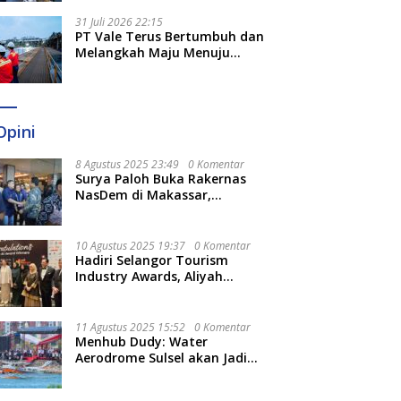
Optimal
31 Juli 2026 22:15
PT Vale Terus Bertumbuh dan
Melangkah Maju Menuju
Fondasi yang Lebih Kuat
Opini
8 Agustus 2025 23:49
0 Komentar
Surya Paloh Buka Rakernas
NasDem di Makassar,
Munafri Sebut Momentum
Kuatkan Pendidikan Politik
10 Agustus 2025 19:37
0 Komentar
Hadiri Selangor Tourism
Industry Awards, Aliyah
Berharap Semakin
Optimalkan Pariwisata
11 Agustus 2025 15:52
0 Komentar
Menhub Dudy: Water
Aerodrome Sulsel akan Jadi
Tonggak Baru Transportasi
Nasional