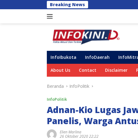
Langsung
Breaking News
14 DPC Terima SK Ke
ke
konten
InfoIbukota
InfoDaerah
InfoMitr
About Us
Contact
Disclaimer
Beranda
InfoPolitik
InfoPolitik
Adnan-Kio Lugas Ja
Panelis, Warga Antu
Elien Marlina
26 Oktober 2020 22:22