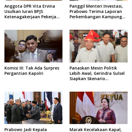
Anggota DPR Vita Ervina
Panggil Menteri Investasi,
Usulkan Iuran BPJS
Prabowo Terima Laporan
Ketenagakerjaan Pekerja
Perkembangan Kampung
Informal Ditanggung
Haji dan Kinerja BUMN
Negara
Komisi III: Tak Ada Surpres
Panaskan Mesin Politik
Pergantian Kapolri
Lebih Awal, Gerindra Sulsel
Siapkan Skenario
Kemenangan Total Menuju
Pemilu 2029
Prabowo Jadi Kepala
Marak Kecelakaan Kapal,