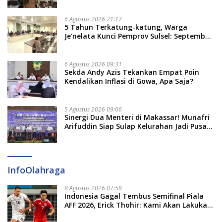
Tekankan Jalur Musyawarah, Ingatkan
Soal Adat dan Adab
6 Agustus 2026 21:17
5 Tahun Terkatung-katung, Warga
Je’nelata Kunci Pemprov Sulsel: September
2026 Penlok Rampung!
6 Agustus 2026 09:31
Sekda Andy Azis Tekankan Empat Poin
Kendalikan Inflasi di Gowa, Apa Saja?
5 Agustus 2026 09:06
Sinergi Dua Menteri di Makassar! Munafri
Arifuddin Siap Sulap Kelurahan Jadi Pusat
Pertumbuhan Ekonomi Baru
InfoOlahraga
8 Agustus 2026 07:58
Indonesia Gagal Tembus Semifinal Piala
AFF 2026, Erick Thohir: Kami Akan Lakukan
Evaluasi