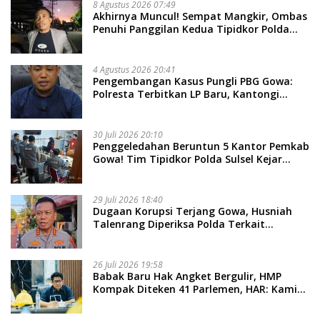
8 Agustus 2026 07:49
Akhirnya Muncul! Sempat Mangkir, Ombas
Penuhi Panggilan Kedua Tipidkor Polda
Sulsel, Dicecar 50 Pertanyaan
4 Agustus 2026 20:41
Pengembangan Kasus Pungli PBG Gowa:
Polresta Terbitkan LP Baru, Kantongi
Nama Calon Tersangka Berikutnya
30 Juli 2026 20:10
Penggeledahan Beruntun 5 Kantor Pemkab
Gowa! Tim Tipidkor Polda Sulsel Kejar
Bukti Korupsi Seragam Gratis Rp16 Miliar
29 Juli 2026 18:40
Dugaan Korupsi Terjang Gowa, Husniah
Talenrang Diperiksa Polda Terkait
Pengadaan Seragam Rp16 M
26 Juli 2026 19:58
​Babak Baru Hak Angket Bergulir, HMP
Kompak Diteken 41 Parlemen, HAR: Kami
Proses Sesuai Prosedur!