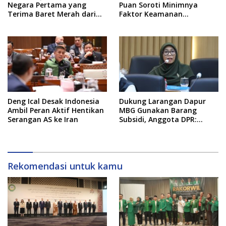
Negara Pertama yang
Puan Soroti Minimnya
Terima Baret Merah dari
Faktor Keamanan
Pasukan Khusus Thailand
Transportasi Laut
Deng Ical Desak Indonesia
Dukung Larangan Dapur
Ambil Peran Aktif Hentikan
MBG Gunakan Barang
Serangan AS ke Iran
Subsidi, Anggota DPR:
Kualitas Layanan Harus
Tetap Dijaga
Rekomendasi untuk kamu