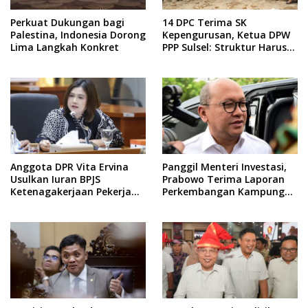
Perkuat Dukungan bagi
14 DPC Terima SK
Palestina, Indonesia Dorong
Kepengurusan, Ketua DPW
Lima Langkah Konkret
PPP Sulsel: Struktur Harus
Benar-benar Kuat
Anggota DPR Vita Ervina
Panggil Menteri Investasi,
Usulkan Iuran BPJS
Prabowo Terima Laporan
Ketenagakerjaan Pekerja
Perkembangan Kampung
Informal Ditanggung
Haji dan Kinerja BUMN
Negara