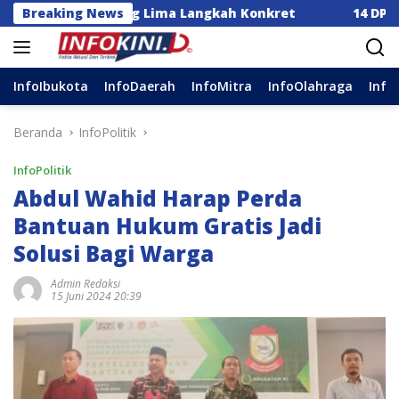
Langsung
ia Dorong Lima Langkah Konkret
Breaking News
14 DPC Terima SK K
ke
konten
InfoIbukota
InfoDaerah
InfoMitra
InfoOlahraga
Info
Beranda
InfoPolitik
InfoPolitik
Abdul Wahid Harap Perda
Bantuan Hukum Gratis Jadi
Solusi Bagi Warga
Admin Redaksi
15 Juni 2024 20:39