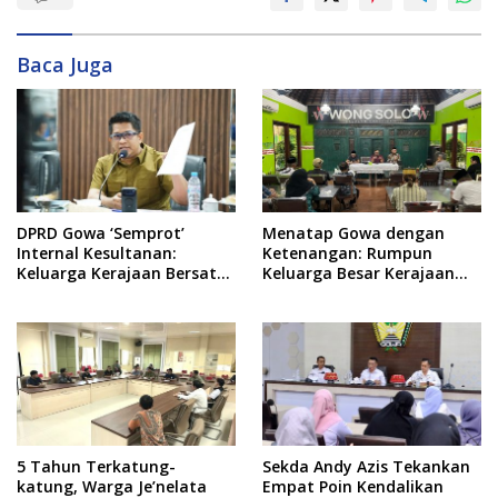
Baca Juga
DPRD Gowa ‘Semprot’
Menatap Gowa dengan
Internal Kesultanan:
Ketenangan: Rumpun
Keluarga Kerajaan Bersatu
Keluarga Besar Kerajaan
Dulu Baru Rancang Perda
dan Bate Salapang Respon
Baru!
Klaim Sepihak, Tekankan
Jalur Musyawarah,
Ingatkan Soal Adat dan
Adab
5 Tahun Terkatung-
Sekda Andy Azis Tekankan
katung, Warga Je’nelata
Empat Poin Kendalikan