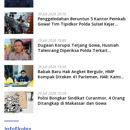
Nama Calon Tersangka Berikutnya
30 Juli 2026 20:10
Penggeledahan Beruntun 5 Kantor Pemkab
Gowa! Tim Tipidkor Polda Sulsel Kejar
Bukti Korupsi Seragam Gratis Rp16 Miliar
29 Juli 2026 18:40
Dugaan Korupsi Terjang Gowa, Husniah
Talenrang Diperiksa Polda Terkait
Pengadaan Seragam Rp16 M
26 Juli 2026 19:58
​Babak Baru Hak Angket Bergulir, HMP
Kompak Diteken 41 Parlemen, HAR: Kami
Proses Sesuai Prosedur!
26 Juli 2026 10:29
Polisi Bongkar Sindikat Curanmor, 4 Orang
Ditangkap di Makassar dan Gowa
InfoEkobis