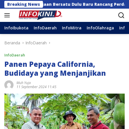
Langsung
a Kerajaan Bersatu Dulu Baru Rancang Perda Baru!
Breaking News
ke
konten
InfoIbukota
InfoDaerah
InfoMitra
InfoOlahraga
Info
Beranda
InfoDaerah
InfoDaerah
Panen Pepaya California,
Budidaya yang Menjanjikan
Muh Yuja
11 September 2024 11:45