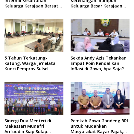
Internal Kesultanan:
Ketenangan: Rumpun
Keluarga Kerajaan Bersatu
Keluarga Besar Kerajaan
Dulu Baru Rancang Perda
dan Bate Salapang Respon
Baru!
Klaim Sepihak, Tekankan
Jalur Musyawarah,
Ingatkan Soal Adat dan
Adab
5 Tahun Terkatung-
Sekda Andy Azis Tekankan
katung, Warga Je’nelata
Empat Poin Kendalikan
Kunci Pemprov Sulsel:
Inflasi di Gowa, Apa Saja?
September 2026 Penlok
Rampung!
Sinergi Dua Menteri di
Pemkab Gowa Gandeng BRI
Makassar! Munafri
untuk Mudahkan
Arifuddin Siap Sulap
Masyarakat Bayar Pajak,