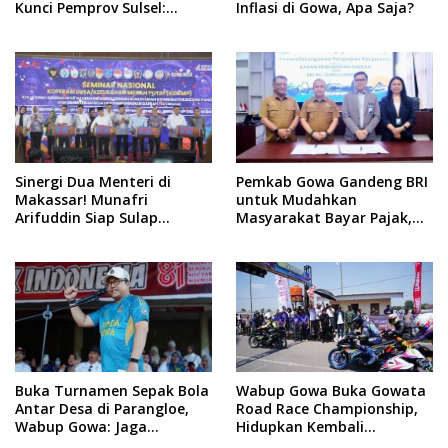
Kunci Pemprov Sulsel:
Inflasi di Gowa, Apa Saja?
September 2026 Penlok
Rampung!
Sinergi Dua Menteri di
Pemkab Gowa Gandeng BRI
Makassar! Munafri
untuk Mudahkan
Arifuddin Siap Sulap
Masyarakat Bayar Pajak,
Kelurahan Jadi Pusat
Targetkan PAD Rp307 Miliar
Pertumbuhan Ekonomi
Baru
Buka Turnamen Sepak Bola
Wabup Gowa Buka Gowata
Antar Desa di Parangloe,
Road Race Championship,
Wabup Gowa: Jaga
Hidupkan Kembali
Persaudaraan dan
Semangat Otomotif