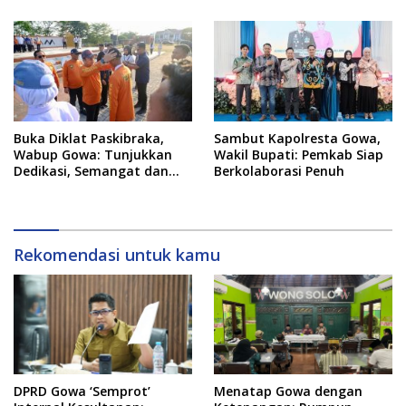
Sportivitas
Setelah 20 Tahun Vakum
Buka Diklat Paskibraka,
Sambut Kapolresta Gowa,
Wabup Gowa: Tunjukkan
Wakil Bupati: Pemkab Siap
Dedikasi, Semangat dan
Berkolaborasi Penuh
Tanggung Jawab
Rekomendasi untuk kamu
DPRD Gowa ‘Semprot’
Menatap Gowa dengan