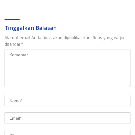
Kelurahan Jadi Pusat
Targetkan PAD Rp307 Miliar
Pertumbuhan Ekonomi
Baru
Tinggalkan Balasan
Alamat email Anda tidak akan dipublikasikan.
Ruas yang wajib
ditandai
*