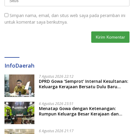
Simpan nama, email, dan situs web saya pada peramban ini
untuk komentar saya berikutnya.
InfoDaerah
7 Agustus 2026 22:12
DPRD Gowa ‘Semprot’ Internal Kesultanan:
Keluarga Kerajaan Bersatu Dulu Baru
Rancang Perda Baru!
6 Agustus 2026 23:51
Menatap Gowa dengan Ketenangan:
Rumpun Keluarga Besar Kerajaan dan
Bate Salapang Respon Klaim Sepihak,
Tekankan Jalur Musyawarah, Ingatkan
Soal Adat dan Adab
6 Agustus 2026 21:17