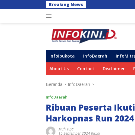
Langsung
Breaking News
Perkuat Dukungan b
ke
konten
InfoIbukota
InfoDaerah
InfoMitr
About Us
Contact
Disclaimer
Beranda
InfoDaerah
InfoDaerah
Ribuan Peserta Ikuti
Harkopnas Run 2024
Muh Yuja
15 September 2024 08:59