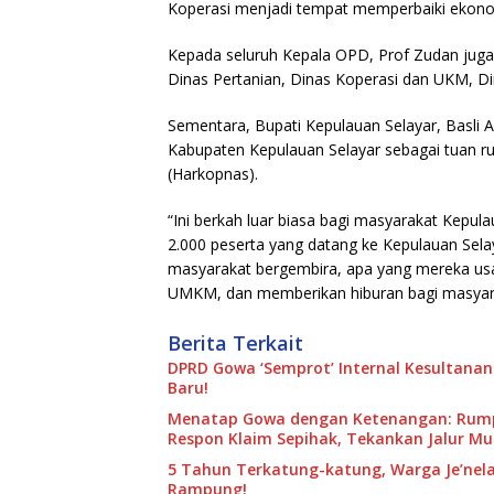
Koperasi menjadi tempat memperbaiki ekonom
Kepada seluruh Kepala OPD, Prof Zudan jug
Dinas Pertanian, Dinas Koperasi dan UKM, Di
Sementara, Bupati Kepulauan Selayar, Basli 
Kabupaten Kepulauan Selayar sebagai tuan r
(Harkopnas).
“Ini berkah luar biasa bagi masyarakat Kepula
2.000 peserta yang datang ke Kepulauan Se
masyarakat bergembira, apa yang mereka usa
UMKM, dan memberikan hiburan bagi masyarak
Berita Terkait
DPRD Gowa ‘Semprot’ Internal Kesultanan
Baru!
Menatap Gowa dengan Ketenangan: Rumpu
Respon Klaim Sepihak, Tekankan Jalur M
5 Tahun Terkatung-katung, Warga Je’nela
Rampung!