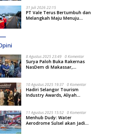
Optimal
31 Juli 2026 22:15
PT Vale Terus Bertumbuh dan
Melangkah Maju Menuju
Fondasi yang Lebih Kuat
Opini
8 Agustus 2025 23:49
0 Komentar
Surya Paloh Buka Rakernas
NasDem di Makassar,
Munafri Sebut Momentum
Kuatkan Pendidikan Politik
10 Agustus 2025 19:37
0 Komentar
Hadiri Selangor Tourism
Industry Awards, Aliyah
Berharap Semakin
Optimalkan Pariwisata
11 Agustus 2025 15:52
0 Komentar
Menhub Dudy: Water
Aerodrome Sulsel akan Jadi
Tonggak Baru Transportasi
Nasional