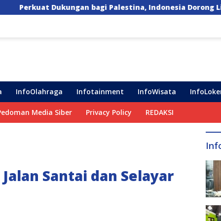
agi Palestina, Indonesia Dorong Lima Langkah Konkret
a
InfoOlahraga
Infotainment
InfoWisata
InfoLoke
Pedoman Media Siber
Privacy Policy
REDAKSI
Inf
 Jalan Santai dan Selayar