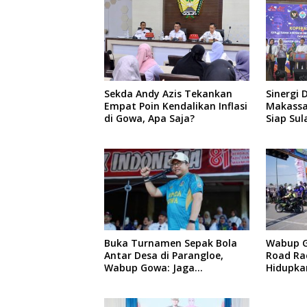
Musyawa
Adat da
Sekda Andy Azis Tekankan
Sinergi 
Empat Poin Kendalikan Inflasi
Makassar
di Gowa, Apa Saja?
Siap Sul
Pusat P
Baru
Buka Turnamen Sepak Bola
Wabup 
Antar Desa di Parangloe,
Road Ra
Wabup Gowa: Jaga
Hidupka
Persaudaraan dan Sportivitas
Otomoti
Vakum