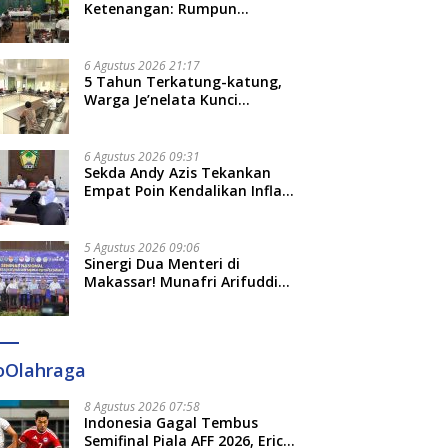
Ketenangan: Rumpun
Keluarga Besar Kerajaan dan
Bate Salapang Respon Klaim
Sepihak, Tekankan Jalur
6 Agustus 2026 21:17
Musyawarah, Ingatkan Soal
5 Tahun Terkatung-katung,
Adat dan Adab
Warga Je’nelata Kunci
Pemprov Sulsel: September
2026 Penlok Rampung!
6 Agustus 2026 09:31
Sekda Andy Azis Tekankan
Empat Poin Kendalikan Inflasi
di Gowa, Apa Saja?
5 Agustus 2026 09:06
Sinergi Dua Menteri di
Makassar! Munafri Arifuddin
Siap Sulap Kelurahan Jadi
Pusat Pertumbuhan Ekonomi
Baru
oOlahraga
8 Agustus 2026 07:58
Indonesia Gagal Tembus
Semifinal Piala AFF 2026, Erick