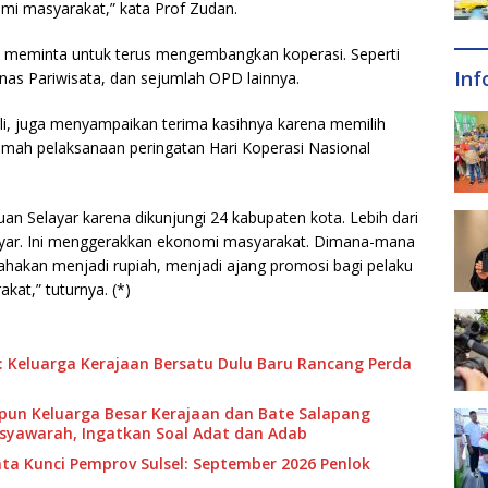
i masyarakat,” kata Prof Zudan.
a meminta untuk terus mengembangkan koperasi. Seperti
Inf
nas Pariwisata, dan sejumlah OPD lainnya.
Ali, juga menyampaikan terima kasihnya karena memilih
umah pelaksanaan peringatan Hari Koperasi Nasional
uan Selayar karena dikunjungi 24 kabupaten kota. Lebih dari
layar. Ini menggerakkan ekonomi masyarakat. Dimana-mana
hakan menjadi rupiah, menjadi ajang promosi bagi pelaku
at,” tuturnya. (*)
: Keluarga Kerajaan Bersatu Dulu Baru Rancang Perda
n Keluarga Besar Kerajaan dan Bate Salapang
usyawarah, Ingatkan Soal Adat dan Adab
ta Kunci Pemprov Sulsel: September 2026 Penlok