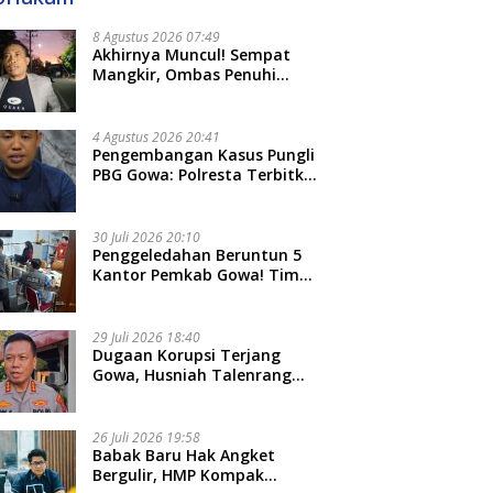
8 Agustus 2026 07:49
Akhirnya Muncul! Sempat
Mangkir, Ombas Penuhi
Panggilan Kedua Tipidkor
Polda Sulsel, Dicecar 50
Pertanyaan
4 Agustus 2026 20:41
Pengembangan Kasus Pungli
PBG Gowa: Polresta Terbitkan
LP Baru, Kantongi Nama
Calon Tersangka Berikutnya
30 Juli 2026 20:10
Penggeledahan Beruntun 5
Kantor Pemkab Gowa! Tim
Tipidkor Polda Sulsel Kejar
Bukti Korupsi Seragam Gratis
Rp16 Miliar
29 Juli 2026 18:40
Dugaan Korupsi Terjang
Gowa, Husniah Talenrang
Diperiksa Polda Terkait
Pengadaan Seragam Rp16 M
26 Juli 2026 19:58
​Babak Baru Hak Angket
Bergulir, HMP Kompak