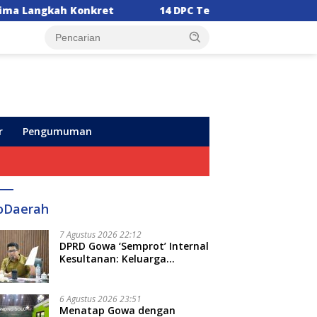
14 DPC Terima SK Kepengurusan, Ketua DPW PPP Sulsel
r
Pengumuman
oDaerah
7 Agustus 2026 22:12
DPRD Gowa ‘Semprot’ Internal
Kesultanan: Keluarga
Kerajaan Bersatu Dulu Baru
Rancang Perda Baru!
6 Agustus 2026 23:51
Menatap Gowa dengan