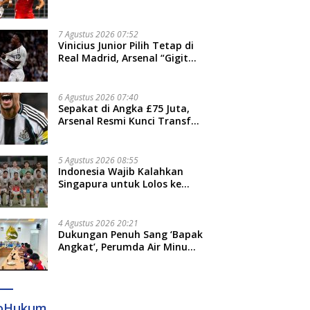
Thohir: Kami Akan Lakukan
Evaluasi
7 Agustus 2026 07:52
Vinicius Junior Pilih Tetap di
Real Madrid, Arsenal “Gigit
Jari”
6 Agustus 2026 07:40
Sepakat di Angka £75 Juta,
Arsenal Resmi Kunci Transfer
Bruno Guimaraes dari
Newcastle
5 Agustus 2026 08:55
Indonesia Wajib Kalahkan
Singapura untuk Lolos ke
Semifinal Piala AFF 2026
4 Agustus 2026 20:21
Dukungan Penuh Sang ‘Bapak
Angkat’, Perumda Air Minum
Gowa Siap Antar Tim Dayung
Raih Prestasi Puncak
foHukum