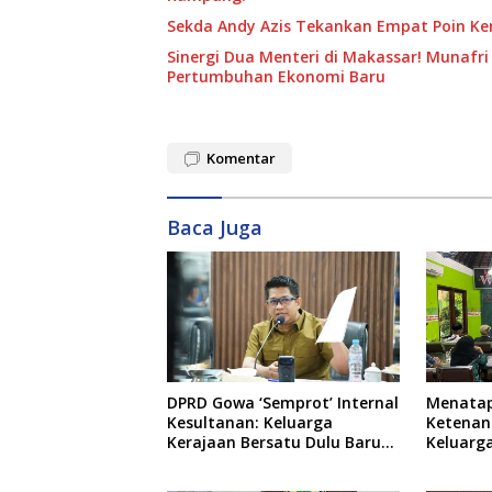
Sekda Andy Azis Tekankan Empat Poin Kend
Sinergi Dua Menteri di Makassar! Munafri 
Pertumbuhan Ekonomi Baru
Komentar
Baca Juga
DPRD Gowa ‘Semprot’ Internal
Menata
Kesultanan: Keluarga
Ketenan
Kerajaan Bersatu Dulu Baru
Keluarg
Rancang Perda Baru!
Bate Sa
Sepihak,