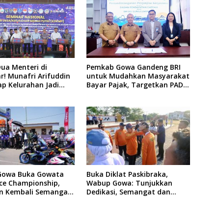
rah, Ingatkan Soal
n Adab
Dua Menteri di
Pemkab Gowa Gandeng BRI
! Munafri Arifuddin
untuk Mudahkan Masyarakat
ap Kelurahan Jadi
Bayar Pajak, Targetkan PAD
ertumbuhan Ekonomi
Rp307 Miliar
Gowa Buka Gowata
Buka Diklat Paskibraka,
ce Championship,
Wabup Gowa: Tunjukkan
n Kembali Semangat
Dedikasi, Semangat dan
f Setelah 20 Tahun
Tanggung Jawab