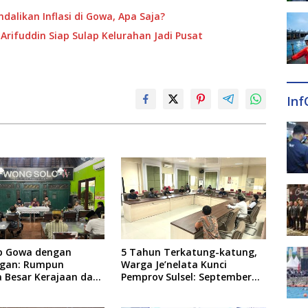
alikan Inflasi di Gowa, Apa Saja?
Arifuddin Siap Sulap Kelurahan Jadi Pusat
Inf
p Gowa dengan
5 Tahun Terkatung-katung,
gan: Rumpun
Warga Je’nelata Kunci
a Besar Kerajaan dan
Pemprov Sulsel: September
lapang Respon Klaim
2026 Penlok Rampung!
 Tekankan Jalur