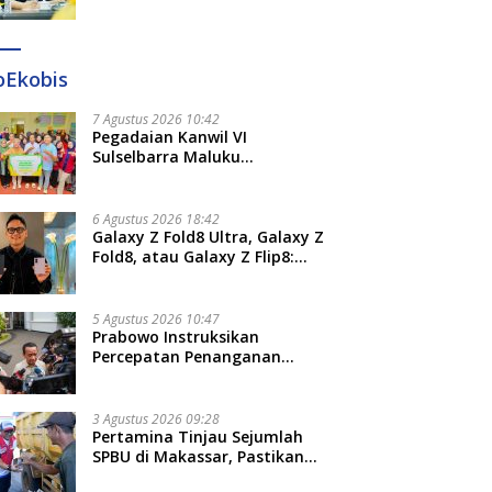
Diteken 41 Parlemen, HAR:
Kami Proses Sesuai Prosedur!
oEkobis
7 Agustus 2026 10:42
Pegadaian Kanwil VI
Sulselbarra Maluku
Luncurkan PANDE EMAS,
Dorong Kemandirian Ekonomi
Masyarakat
6 Agustus 2026 18:42
Galaxy Z Fold8 Ultra, Galaxy Z
Fold8, atau Galaxy Z Flip8:
Mana HP Lipat Terbaik
Untukmu di 2026?
5 Agustus 2026 10:47
Prabowo Instruksikan
Percepatan Penanganan
Pemadaman Listrik dan Jaga
Stabilitas Harga BBM
3 Agustus 2026 09:28
Pertamina Tinjau Sejumlah
SPBU di Makassar, Pastikan
Distribusi Biosolar Berjalan