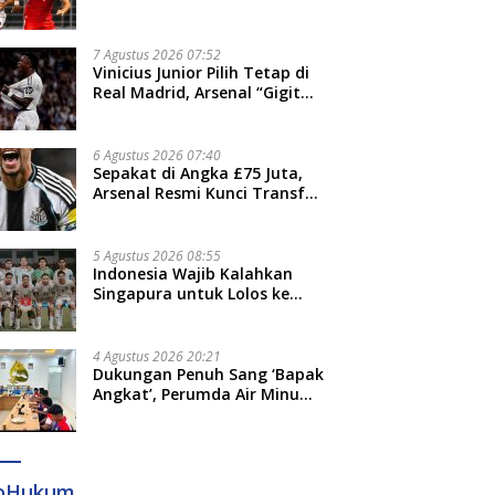
Thohir: Kami Akan Lakukan
Evaluasi
7 Agustus 2026 07:52
Vinicius Junior Pilih Tetap di
Real Madrid, Arsenal “Gigit
Jari”
6 Agustus 2026 07:40
Sepakat di Angka £75 Juta,
Arsenal Resmi Kunci Transfer
Bruno Guimaraes dari
Newcastle
5 Agustus 2026 08:55
Indonesia Wajib Kalahkan
Singapura untuk Lolos ke
Semifinal Piala AFF 2026
4 Agustus 2026 20:21
Dukungan Penuh Sang ‘Bapak
Angkat’, Perumda Air Minum
Gowa Siap Antar Tim Dayung
Raih Prestasi Puncak
foHukum