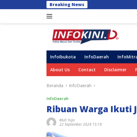
Langsung
Breaking News
Perkuat Dukungan b
ke
konten
InfoIbukota
InfoDaerah
InfoMitr
About Us
Contact
Disclaimer
Beranda
InfoDaerah
InfoDaerah
Ribuan Warga Ikuti J
Muh Yuja
22 September 2024 15:18