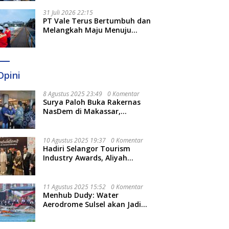
Optimal
31 Juli 2026 22:15
PT Vale Terus Bertumbuh dan
Melangkah Maju Menuju
Fondasi yang Lebih Kuat
Opini
8 Agustus 2025 23:49
0 Komentar
Surya Paloh Buka Rakernas
NasDem di Makassar,
Munafri Sebut Momentum
Kuatkan Pendidikan Politik
10 Agustus 2025 19:37
0 Komentar
Hadiri Selangor Tourism
Industry Awards, Aliyah
Berharap Semakin
Optimalkan Pariwisata
11 Agustus 2025 15:52
0 Komentar
Menhub Dudy: Water
Aerodrome Sulsel akan Jadi
Tonggak Baru Transportasi
Nasional