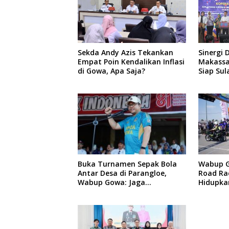
Sekda Andy Azis Tekankan
Sinergi 
Empat Poin Kendalikan Inflasi
Makassar
di Gowa, Apa Saja?
Siap Sul
Pusat P
Baru
Buka Turnamen Sepak Bola
Wabup 
Antar Desa di Parangloe,
Road Ra
Wabup Gowa: Jaga
Hidupka
Persaudaraan dan Sportivitas
Otomoti
Vakum