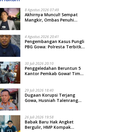
8 Agustus 2026 07:49
Akhirnya Muncul! Sempat
Mangkir, Ombas Penuhi
Panggilan Kedua Tipidkor
Polda Sulsel, Dicecar 50
Pertanyaan
4 Agustus 2026 20:41
Pengembangan Kasus Pungli
PBG Gowa: Polresta Terbitkan
LP Baru, Kantongi Nama
Calon Tersangka Berikutnya
30 Juli 2026 20:10
Penggeledahan Beruntun 5
Kantor Pemkab Gowa! Tim
Tipidkor Polda Sulsel Kejar
Bukti Korupsi Seragam Gratis
Rp16 Miliar
29 Juli 2026 18:40
Dugaan Korupsi Terjang
Gowa, Husniah Talenrang
Diperiksa Polda Terkait
Pengadaan Seragam Rp16 M
26 Juli 2026 19:58
​Babak Baru Hak Angket
Bergulir, HMP Kompak