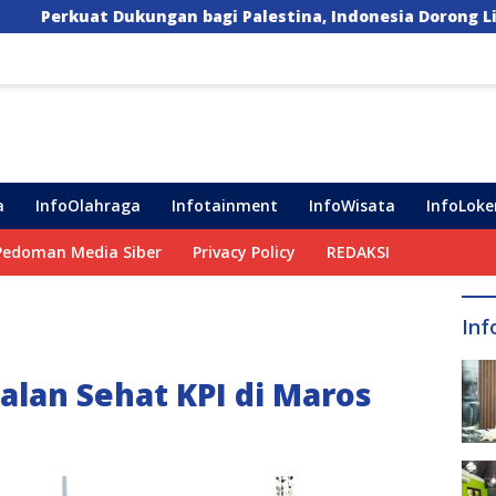
agi Palestina, Indonesia Dorong Lima Langkah Konkret
a
InfoOlahraga
Infotainment
InfoWisata
InfoLoke
Pedoman Media Siber
Privacy Policy
REDAKSI
Inf
alan Sehat KPI di Maros