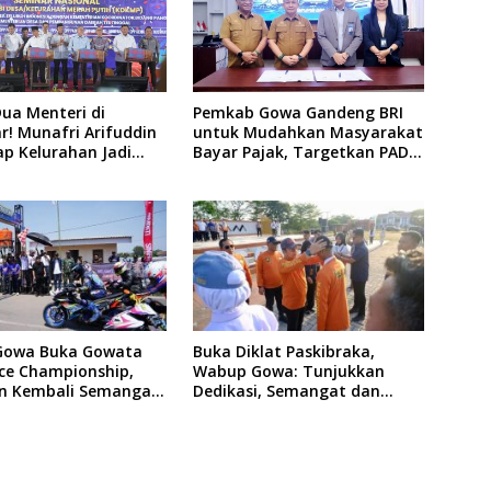
Dua Menteri di
Pemkab Gowa Gandeng BRI
! Munafri Arifuddin
untuk Mudahkan Masyarakat
ap Kelurahan Jadi
Bayar Pajak, Targetkan PAD
ertumbuhan Ekonomi
Rp307 Miliar
Gowa Buka Gowata
Buka Diklat Paskibraka,
ce Championship,
Wabup Gowa: Tunjukkan
n Kembali Semangat
Dedikasi, Semangat dan
f Setelah 20 Tahun
Tanggung Jawab