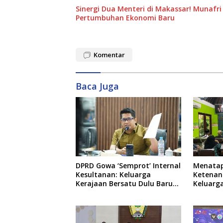
Sinergi Dua Menteri di Makassar! Munafri 
Pertumbuhan Ekonomi Baru
Komentar
Baca Juga
DPRD Gowa ‘Semprot’ Internal
Menata
Kesultanan: Keluarga
Ketenan
Kerajaan Bersatu Dulu Baru
Keluarg
Rancang Perda Baru!
Bate Sa
Sepihak,
Musyawa
Adat da