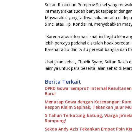
Sultan Rakib dari Pemprov Sulsel yang mewak
ini masyarakat sudah banyak terpapar dengan 
Masyarakat yang tadinya suka berada di depan 
5 inci atau Hp. Kondisi ini, menyebabkan mas
“Karena arus informasi saat ini begitu kencang
lebih percaya padahal disitulah hoax beredar.
Karena radio dan tv itu perekat bangsa dan be
Usai jalan sehat, Chaidir Syam, Sultan Rakib
lainnya untuk para peserta jalan sehat di Mar
Berita Terkait
DPRD Gowa ‘Semprot’ Internal Kesultanan
Baru!
Menatap Gowa dengan Ketenangan: Rumpu
Respon Klaim Sepihak, Tekankan Jalur M
5 Tahun Terkatung-katung, Warga Je’nela
Rampung!
Sekda Andy Azis Tekankan Empat Poin Kend