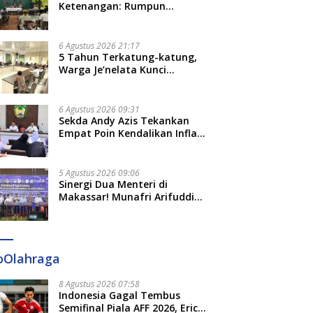
Ketenangan: Rumpun
Keluarga Besar Kerajaan dan
Bate Salapang Respon Klaim
Sepihak, Tekankan Jalur
6 Agustus 2026 21:17
Musyawarah, Ingatkan Soal
5 Tahun Terkatung-katung,
Adat dan Adab
Warga Je’nelata Kunci
Pemprov Sulsel: September
2026 Penlok Rampung!
6 Agustus 2026 09:31
Sekda Andy Azis Tekankan
Empat Poin Kendalikan Inflasi
di Gowa, Apa Saja?
5 Agustus 2026 09:06
Sinergi Dua Menteri di
Makassar! Munafri Arifuddin
Siap Sulap Kelurahan Jadi
Pusat Pertumbuhan Ekonomi
Baru
oOlahraga
8 Agustus 2026 07:58
Indonesia Gagal Tembus
Semifinal Piala AFF 2026, Erick