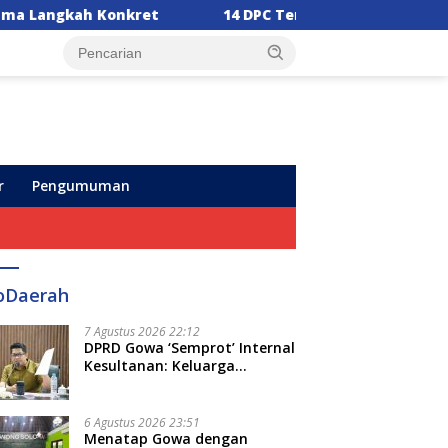
14 DPC Terima SK Kepengurusan, Ketua DPW PPP Sulsel
r
Pengumuman
oDaerah
7 Agustus 2026 22:12
DPRD Gowa ‘Semprot’ Internal
Kesultanan: Keluarga
Kerajaan Bersatu Dulu Baru
Rancang Perda Baru!
6 Agustus 2026 23:51
Menatap Gowa dengan