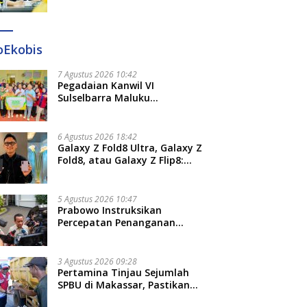
Diteken 41 Parlemen, HAR:
Kami Proses Sesuai Prosedur!
oEkobis
7 Agustus 2026 10:42
Pegadaian Kanwil VI
Sulselbarra Maluku
Luncurkan PANDE EMAS,
Dorong Kemandirian Ekonomi
Masyarakat
6 Agustus 2026 18:42
Galaxy Z Fold8 Ultra, Galaxy Z
Fold8, atau Galaxy Z Flip8:
Mana HP Lipat Terbaik
Untukmu di 2026?
5 Agustus 2026 10:47
Prabowo Instruksikan
Percepatan Penanganan
Pemadaman Listrik dan Jaga
Stabilitas Harga BBM
3 Agustus 2026 09:28
Pertamina Tinjau Sejumlah
SPBU di Makassar, Pastikan
Distribusi Biosolar Berjalan