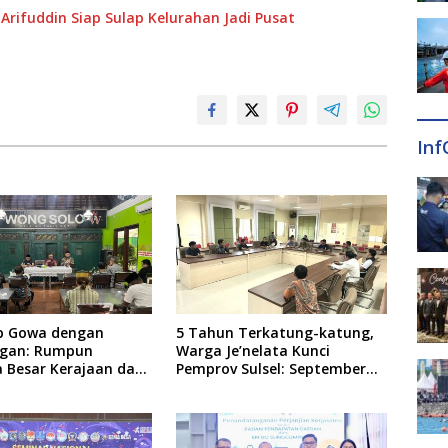
Arifuddin Siap Sulap Kelurahan Jadi Pusat
Inf
p Gowa dengan
5 Tahun Terkatung-katung,
gan: Rumpun
Warga Je’nelata Kunci
a Besar Kerajaan dan
Pemprov Sulsel: September
lapang Respon Klaim
2026 Penlok Rampung!
 Tekankan Jalur
rah, Ingatkan Soal
n Adab