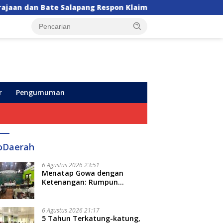
alapang Respon Klaim Sepihak, Tekankan Jalur Musyawara
r
Pengumuman
oDaerah
6 Agustus 2026 23:51
Menatap Gowa dengan
Ketenangan: Rumpun
Keluarga Besar Kerajaan dan
Bate Salapang Respon Klaim
Sepihak, Tekankan Jalur
6 Agustus 2026 21:17
Musyawarah, Ingatkan Soal
5 Tahun Terkatung-katung,