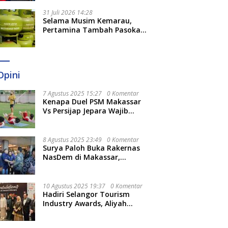
31 Juli 2026 14:28
Selama Musim Kemarau,
Pertamina Tambah Pasokan
LPG 3 Kg di Empat Daerah
Sulsel
Opini
7 Agustus 2025 15:27
0 Komentar
Kenapa Duel PSM Makassar
Vs Persijap Jepara Wajib
Ditonton? Ini 3 Hal
Menariknya
8 Agustus 2025 23:49
0 Komentar
Surya Paloh Buka Rakernas
NasDem di Makassar,
Munafri Sebut Momentum
Kuatkan Pendidikan Politik
10 Agustus 2025 19:37
0 Komentar
Hadiri Selangor Tourism
Industry Awards, Aliyah
Berharap Semakin
Optimalkan Pariwisata