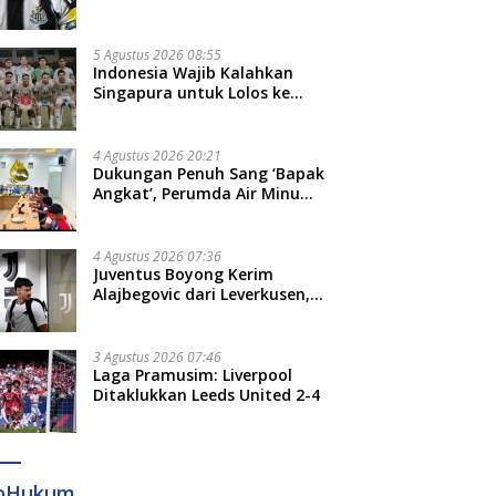
Bruno Guimaraes dari
Newcastle
5 Agustus 2026 08:55
Indonesia Wajib Kalahkan
Singapura untuk Lolos ke
Semifinal Piala AFF 2026
4 Agustus 2026 20:21
Dukungan Penuh Sang ‘Bapak
Angkat’, Perumda Air Minum
Gowa Siap Antar Tim Dayung
Raih Prestasi Puncak
4 Agustus 2026 07:36
Juventus Boyong Kerim
Alajbegovic dari Leverkusen,
Segini Nilai Kontraknya
3 Agustus 2026 07:46
Laga Pramusim: Liverpool
Ditaklukkan Leeds United 2-4
foHukum