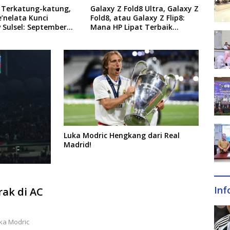
 Fold8 Ultra, Galaxy Z
Appi di HUT Perumda Air
Prog
tau Galaxy Z Flip8:
Minum Makassar: Tempat Ini
Ruas 
 Lipat Terbaik
Bukan Sekadar Mencari
Taha
 di 2026?
Nafkah, tapi Mengabdi
Pere
Luka Modric Hengkang dari Real
Madrid!
Inf
ak di AC
uka Modric