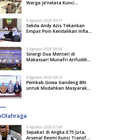
Adat dan Adab
Warga Je’nelata Kunci
res Program MYP: 49
Orang Tua Sesalkan
S
Pemprov Sulsel: September
Jalan di Sulsel Dalam
Kebijakan Sekolah yang
B
2026 Penlok Rampung!
p Pengerjaan, 36 Masih
Merumahkan Sementara
J
6 Agustus 2026 09:31
ncanaan
Anaknya Usai Insiden Gigit
In
Sekda Andy Azis Tekankan
Teman
Empat Poin Kendalikan Inflasi
di Gowa, Apa Saja?
5 Agustus 2026 09:06
Sinergi Dua Menteri di
Makassar! Munafri Arifuddin
Siap Sulap Kelurahan Jadi
Pusat Pertumbuhan Ekonomi
Baru
4 Agustus 2026 08:25
Pemkab Gowa Gandeng BRI
untuk Mudahkan Masyarakat
Bayar Pajak, Targetkan PAD
Rp307 Miliar
oOlahraga
6 Agustus 2026 07:40
Sepakat di Angka £75 Juta,
Arsenal Resmi Kunci Transfer