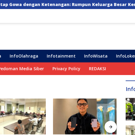
 Ketenangan: Rumpun Keluarga Besar Kerajaan dan Bate S
a
InfoOlahraga
Infotainment
InfoWisata
InfoLoke
Pedoman Media Siber
Privacy Policy
REDAKSI
Inf