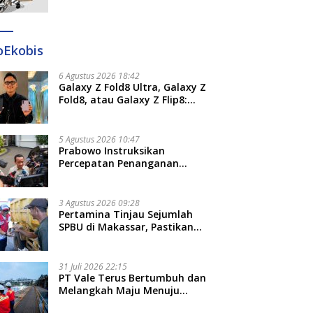
Ditangkap di Makassar dan
Gowa
oEkobis
6 Agustus 2026 18:42
Galaxy Z Fold8 Ultra, Galaxy Z
Fold8, atau Galaxy Z Flip8:
Mana HP Lipat Terbaik
Untukmu di 2026?
5 Agustus 2026 10:47
Prabowo Instruksikan
Percepatan Penanganan
Pemadaman Listrik dan Jaga
Stabilitas Harga BBM
3 Agustus 2026 09:28
Pertamina Tinjau Sejumlah
SPBU di Makassar, Pastikan
Distribusi Biosolar Berjalan
Optimal
31 Juli 2026 22:15
PT Vale Terus Bertumbuh dan
Melangkah Maju Menuju
Fondasi yang Lebih Kuat