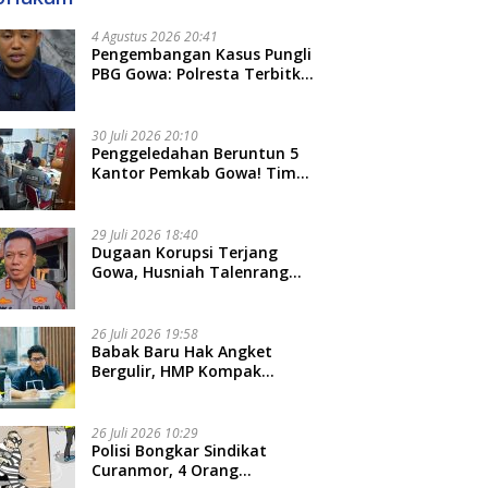
4 Agustus 2026 20:41
Pengembangan Kasus Pungli
PBG Gowa: Polresta Terbitkan
LP Baru, Kantongi Nama
Calon Tersangka Berikutnya
30 Juli 2026 20:10
Penggeledahan Beruntun 5
Kantor Pemkab Gowa! Tim
Tipidkor Polda Sulsel Kejar
Bukti Korupsi Seragam Gratis
Rp16 Miliar
29 Juli 2026 18:40
Dugaan Korupsi Terjang
Gowa, Husniah Talenrang
Diperiksa Polda Terkait
Pengadaan Seragam Rp16 M
26 Juli 2026 19:58
​Babak Baru Hak Angket
Bergulir, HMP Kompak
Diteken 41 Parlemen, HAR:
Kami Proses Sesuai Prosedur!
26 Juli 2026 10:29
Polisi Bongkar Sindikat
Curanmor, 4 Orang