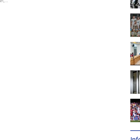
an,…
In