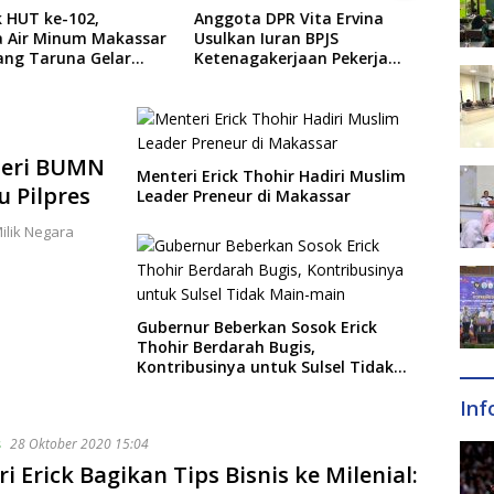
DPR Vita Ervina
Unhas Bagikan 6.970
Pega
Iuran BPJS
Almamater Gratis kepada
Suls
akerjaan Pekerja
Maba, Ini Pesan Menyentuh
Lunc
l Ditanggung Negara
dari Rektor
Doro
Masy
nteri BUMN
Menteri Erick Thohir Hadiri Muslim
u Pilpres
Leader Preneur di Makassar
ilik Negara
Gubernur Beberkan Sosok Erick
Thohir Berdarah Bugis,
Kontribusinya untuk Sulsel Tidak
Main-main
Inf
s
28 Oktober 2020 15:04
i Erick Bagikan Tips Bisnis ke Milenial: