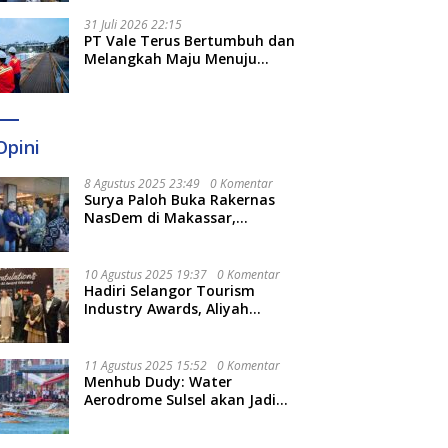
Optimal
31 Juli 2026 22:15
PT Vale Terus Bertumbuh dan
Melangkah Maju Menuju
Fondasi yang Lebih Kuat
Opini
8 Agustus 2025 23:49
0 Komentar
Surya Paloh Buka Rakernas
NasDem di Makassar,
Munafri Sebut Momentum
Kuatkan Pendidikan Politik
10 Agustus 2025 19:37
0 Komentar
Hadiri Selangor Tourism
Industry Awards, Aliyah
Berharap Semakin
Optimalkan Pariwisata
11 Agustus 2025 15:52
0 Komentar
Menhub Dudy: Water
Aerodrome Sulsel akan Jadi
Tonggak Baru Transportasi
Nasional