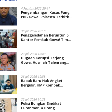
4 Agustus 2026 20:41
Pengembangan Kasus Pungli
PBG Gowa: Polresta Terbitkan
LP Baru, Kantongi Nama
Calon Tersangka Berikutnya
30 Juli 2026 20:10
Penggeledahan Beruntun 5
Kantor Pemkab Gowa! Tim
Tipidkor Polda Sulsel Kejar
Bukti Korupsi Seragam Gratis
Rp16 Miliar
29 Juli 2026 18:40
Dugaan Korupsi Terjang
Gowa, Husniah Talenrang
Diperiksa Polda Terkait
Pengadaan Seragam Rp16 M
26 Juli 2026 19:58
​Babak Baru Hak Angket
Bergulir, HMP Kompak
Diteken 41 Parlemen, HAR:
Kami Proses Sesuai Prosedur!
26 Juli 2026 10:29
Polisi Bongkar Sindikat
Curanmor, 4 Orang