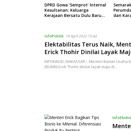
Semprot’ Internal
Semarak HUT ke-102,
Anggota 
 Keluarga
Perumda Air Minum Makassar
Usulkan 
rsatu Dulu Baru
dan Karang Taruna Gelar
Ketenag
rda Baru!
Donor Darah
Informa
InfoPolitik
10 April 2022 15:42
Elektabilitas Terus Naik, Me
Erick Thohir Dinilai Layak Maj
INFOKINI.ID, MAKASSAR – Menteri Badan Usaha M
(BUMN) Erick Thohir dinilai layak maju di…
InfoEkobi
Menter