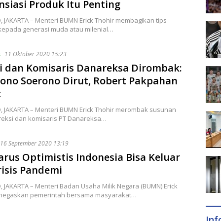
nsiasi Produk Itu Penting
D, JAKARTA – Menteri BUMN Erick Thohir membagikan tips
 kepada generasi muda atau milenial…
s
11 Oktober 2020 15:23
i dan Komisaris Danareksa Dirombak:
ono Soerono Dirut, Robert Pakpahan
t
ID, JAKARTA – Menteri BUMN Erick Thohir merombak susunan
ireksi dan komisaris PT Danareksa…
16 September 2020 13:19
arus Optimistis Indonesia Bisa Keluar
risis Pandemi
D, JAKARTA – Menteri Badan Usaha Milik Negara (BUMN) Erick
negaskan pemerintah bersama masyarakat…
In