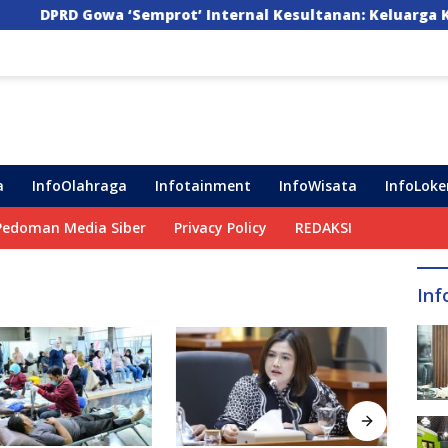
wa ‘Semprot’ Internal Kesultanan: Keluarga Kerajaan Ber
a
InfoOlahraga
Infotainment
InfoWisata
InfoLoke
Pedoman Media Siber
Privacy Policy
REDAKSI
Inf