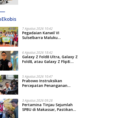
Ditangkap di Makassar dan
Gowa
oEkobis
7 Agustus 2026 10:42
Pegadaian Kanwil VI
Sulselbarra Maluku
Luncurkan PANDE EMAS,
Dorong Kemandirian Ekonomi
Masyarakat
6 Agustus 2026 18:42
Galaxy Z Fold8 Ultra, Galaxy Z
Fold8, atau Galaxy Z Flip8:
Mana HP Lipat Terbaik
Untukmu di 2026?
5 Agustus 2026 10:47
Prabowo Instruksikan
Percepatan Penanganan
Pemadaman Listrik dan Jaga
Stabilitas Harga BBM
3 Agustus 2026 09:28
Pertamina Tinjau Sejumlah
SPBU di Makassar, Pastikan
Distribusi Biosolar Berjalan