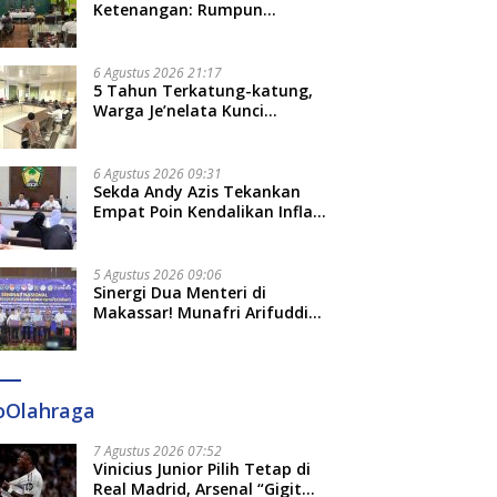
Ketenangan: Rumpun
daian Kanwil VI
Panggil Menteri Investasi,
P
Keluarga Besar Kerajaan dan
elbarra Maluku
Prabowo Terima Laporan
P
Bate Salapang Respon Klaim
urkan PANDE EMAS,
Perkembangan Kampung Haji
P
Sepihak, Tekankan Jalur
6 Agustus 2026 21:17
ng Kemandirian Ekonomi
dan Kinerja BUMN
D
Musyawarah, Ingatkan Soal
5 Tahun Terkatung-katung,
arakat
Adat dan Adab
Warga Je’nelata Kunci
Pemprov Sulsel: September
2026 Penlok Rampung!
6 Agustus 2026 09:31
Sekda Andy Azis Tekankan
Empat Poin Kendalikan Inflasi
di Gowa, Apa Saja?
5 Agustus 2026 09:06
Sinergi Dua Menteri di
Makassar! Munafri Arifuddin
Siap Sulap Kelurahan Jadi
Pusat Pertumbuhan Ekonomi
Baru
oOlahraga
7 Agustus 2026 07:52
Vinicius Junior Pilih Tetap di
Real Madrid, Arsenal “Gigit