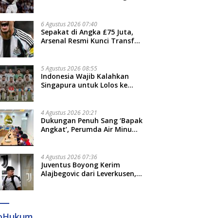
Jari”
6 Agustus 2026 07:40
Sepakat di Angka £75 Juta,
Arsenal Resmi Kunci Transfer
Bruno Guimaraes dari
Newcastle
5 Agustus 2026 08:55
Indonesia Wajib Kalahkan
Singapura untuk Lolos ke
Semifinal Piala AFF 2026
4 Agustus 2026 20:21
Dukungan Penuh Sang ‘Bapak
Angkat’, Perumda Air Minum
Gowa Siap Antar Tim Dayung
Raih Prestasi Puncak
4 Agustus 2026 07:36
Juventus Boyong Kerim
Alajbegovic dari Leverkusen,
Segini Nilai Kontraknya
foHukum