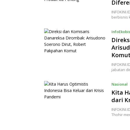
Difere
INFOKINI.I
berbisnis
InfoEkobi
Direks
Arisud
Komu
INFOKINI.
jabatan d
Nasional
Kita H
dari K
INFOKINI.I
Thohir me