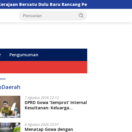
satu Dulu Baru Rancang Perda Baru!
Semarak HUT ke
r
Pengumuman
oDaerah
7 Agustus 2026 22:12
DPRD Gowa ‘Semprot’ Internal
Kesultanan: Keluarga
Kerajaan Bersatu Dulu Baru
Rancang Perda Baru!
6 Agustus 2026 23:51
Menatap Gowa dengan