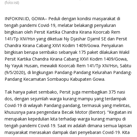
(foto:ist)
INFOKINI.ID, GOWA– Peduli dengan kondisi masyarakat di
tengah pandemi Covid-19, melatar belakangi penyaluran
bingkisan oleh Persit Kartika Chandra Kirana Koorcab Rem
141/Tp XIV/Hsn yang diketuai Ny Djashar Djamil SE dan Persit
Chandra Kirana Cabang XXVI Kodim 1409/Gowa. Penyaluran
bingkisan berupa sembako sebanyak 175 paket dilakukan Wakil
Persit Kartika Chandra Kirana Cabang XXVI Kodim 1409/Gowa,
Ny Yayuk Husain, mewakili Koorcab Rem 141/Tp XIV/Hsn, Sabtu
(9/5/2020), di lingkungan Pandang-Pandang Kelurahan Pandang-
Pandang Kecamatan Sombaopu Kabupaten Gowa.
Tak hanya paket sembako, Persit juga membagikan 375 nasi
dos, dengan sejumlah warga kurang mampu yang terdampak
Covid-19 di wilayah Pandang-pandang, termasuk yang melintas,
khususnya para pengendara Becak Motor (Bentor). “Kegiatan ini
merupakan kepedulian kita terhadap warga kurang mampu di
tengah pandemi Covid-19. Saat ini adalah dimana semua lapisan
masyarakat merasakan dampak dari penyebaran Covid-19. Kita