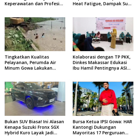
Keperawatan dan Profesi
Heat Fatigue, Dampak Suhu
Ners
Ekstrem yang Jarang
Disadari
Tingkatkan Kualitas
Kolaborasi dengan TP PKK,
Pelayanan, Perumda Air
Dinkes Makassar Edukasi
Minum Gowa Lakukan
Ibu Hamil Pentingnya ASI
Normalisasi dan Ekstraksi
Eksklusif
Sedimen di IKK Barombong
Bukan SUV Biasa! Ini Alasan
Bursa Ketua IPSI Gowa: HAR
Kenapa Suzuki Fronx SGX
Kantongi Dukungan
Hybrid Kuro Layak Jadi
Mayoritas 17 Perguruan