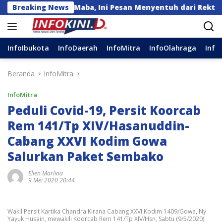
Langsung
s kepada Maba, Ini Pesan Menyentuh dari Rektor
Breaking News
P
ke
konten
InfoIbukota
InfoDaerah
InfoMitra
InfoOlahraga
Info
Beranda
InfoMitra
InfoMitra
Peduli Covid-19, Persit Koorcab
Rem 141/Tp XIV/Hasanuddin-
Cabang XXVI Kodim Gowa
Salurkan Paket Sembako
Elien Marlina
9 Mei 2020 20:44
Wakil Persit Kartika Chandra Kirana Cabang XXVI Kodim 1409/Gowa, Ny
Yayuk Husain, mewakili Koorcab Rem 141/Tp XIV/Hsn, Sabtu (9/5/2020).