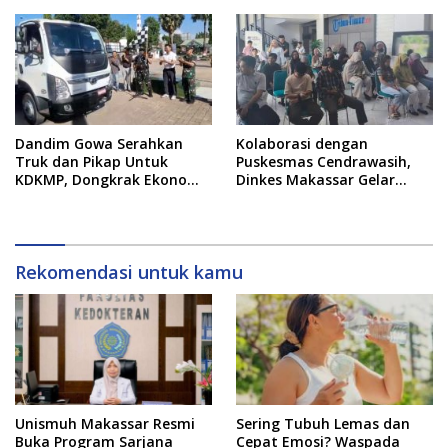
Pelanggan Terdampak!
Dandim Gowa Serahkan
Kolaborasi dengan
Truk dan Pikap Untuk
Puskesmas Cendrawasih,
KDKMP, Dongkrak Ekonomi
Dinkes Makassar Gelar
Desa, Pangkas Jalur Logistik
Skrining Kesehatan Jiwa
Hasil Bumi
dan NAPZA di Tribun Timur
Rekomendasi untuk kamu
Unismuh Makassar Resmi
Sering Tubuh Lemas dan
Buka Program Sarjana
Cepat Emosi? Waspada