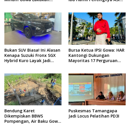
Normalisasi dan Ekstraksi
Eksklusif
Sedimen di IKK Barombong
Bukan SUV Biasa! Ini Alasan
Bursa Ketua IPSI Gowa: HAR
Kenapa Suzuki Fronx SGX
Kantongi Dukungan
Hybrid Kuro Layak Jadi
Mayoritas 17 Perguruan
Buruan Utama
Silat
Bendung Karet
Puskesmas Tamangapa
Dikempiskan BBWS
Jadi Locus Pelatihan PD3I
Pompengan, Air Baku Gowa
Anjlok 80 Persen: 20 Ribu