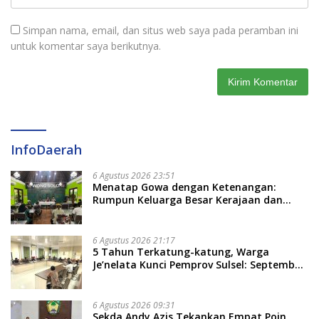
Simpan nama, email, dan situs web saya pada peramban ini
untuk komentar saya berikutnya.
InfoDaerah
6 Agustus 2026 23:51
Menatap Gowa dengan Ketenangan:
Rumpun Keluarga Besar Kerajaan dan
Bate Salapang Respon Klaim Sepihak,
Tekankan Jalur Musyawarah, Ingatkan
Soal Adat dan Adab
6 Agustus 2026 21:17
5 Tahun Terkatung-katung, Warga
Je’nelata Kunci Pemprov Sulsel: September
2026 Penlok Rampung!
6 Agustus 2026 09:31
Sekda Andy Azis Tekankan Empat Poin