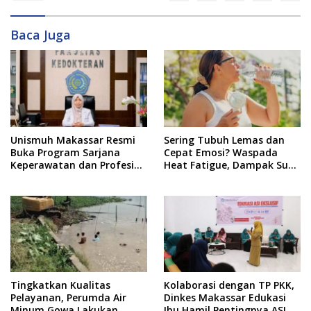
Baca Juga
Unismuh Makassar Resmi
Sering Tubuh Lemas dan
Buka Program Sarjana
Cepat Emosi? Waspada
Keperawatan dan Profesi
Heat Fatigue, Dampak Suhu
Ners
Ekstrem yang Jarang
Disadari
Tingkatkan Kualitas
Kolaborasi dengan TP PKK,
Pelayanan, Perumda Air
Dinkes Makassar Edukasi
Minum Gowa Lakukan
Ibu Hamil Pentingnya ASI