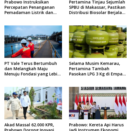
Prabowo Instruksikan
Pertamina Tinjau Sejumlah
Percepatan Penanganan
SPBU di Makassar, Pastikan
Pemadaman Listrik dan
Distribusi Biosolar Berjalan
Jaga Stabilitas Harga BBM
Optimal
PT Vale Terus Bertumbuh
Selama Musim Kemarau,
dan Melangkah Maju
Pertamina Tambah
Menuju Fondasi yang Lebih
Pasokan LPG 3 Kg di Empat
Kuat
Daerah Sulsel
Akad Massal 62.000 KPR,
Prabowo: Kereta Api Harus
Prabowo Dorong Inovasi
Jadi Instrumen Ekonomi