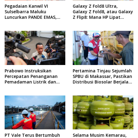
Pegadaian Kanwil VI
Galaxy Z Fold8 Ultra,
Sulselbarra Maluku
Galaxy Z Fold8, atau Galaxy
Luncurkan PANDE EMAS,
Z Flip8: Mana HP Lipat
Dorong Kemandirian
Terbaik Untukmu di 2026?
Ekonomi Masyarakat
Prabowo Instruksikan
Pertamina Tinjau Sejumlah
Percepatan Penanganan
SPBU di Makassar, Pastikan
Pemadaman Listrik dan
Distribusi Biosolar Berjalan
Jaga Stabilitas Harga BBM
Optimal
PT Vale Terus Bertumbuh
Selama Musim Kemarau,