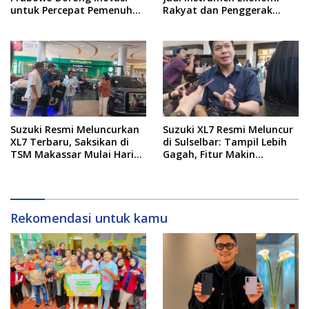
untuk Percepat Pemenuhan
Rakyat dan Penggerak
Rumah Rakyat
Pemerataan Pembangunan
Suzuki Resmi Meluncurkan
Suzuki XL7 Resmi Meluncur
XL7 Terbaru, Saksikan di
di Sulselbar: Tampil Lebih
TSM Makassar Mulai Hari
Gagah, Fitur Makin
Ini hingga 9 Agustus
Canggih, dan Bertabur
Diskon hingga Puluhan Juta
Rekomendasi untuk kamu