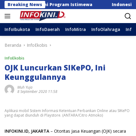
Langsung
bernur: Ini Program Istimewa
Breaking News
Indonesia Gagal Tembu
ke
konten
InfoIbukota
InfoDaerah
InfoMitra
InfoOlahraga
Info
Beranda
InfoEkobis
InfoEkobis
OJK Luncurkan SIKePO, Ini
Keunggulannya
Muh Yuja
8 September 2020 11:58
Aplikasi mobil Sistem Informasi Ketentuan Perbankan Online atau SIKePO
yang dapat diunduh di Playstore. (ANTARA/Citro Atmoko)
INFOKINI.ID, JAKARTA
– Otoritas Jasa Keuangan (OJK) secara