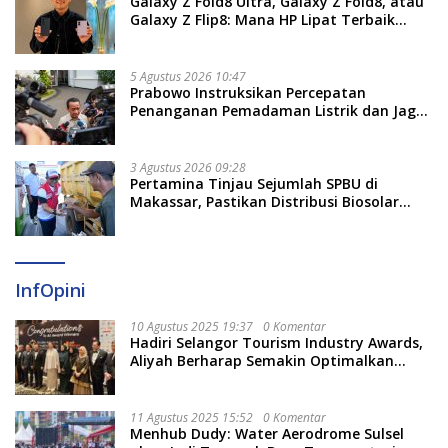
Galaxy Z Fold8 Ultra, Galaxy Z Fold8, atau
Galaxy Z Flip8: Mana HP Lipat Terbaik
Untukmu di 2026?
5 Agustus 2026 10:47
Prabowo Instruksikan Percepatan
Penanganan Pemadaman Listrik dan Jaga
Stabilitas Harga BBM
3 Agustus 2026 09:28
Pertamina Tinjau Sejumlah SPBU di
Makassar, Pastikan Distribusi Biosolar
Berjalan Optimal
InfOpini
10 Agustus 2025 19:37
0 Komentar
Hadiri Selangor Tourism Industry Awards,
Aliyah Berharap Semakin Optimalkan
Pariwisata
11 Agustus 2025 15:52
0 Komentar
Menhub Dudy: Water Aerodrome Sulsel