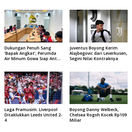
dari Newcastle
Dukungan Penuh Sang
Juventus Boyong Kerim
‘Bapak Angkat’, Perumda
Alajbegovic dari Leverkusen,
Air Minum Gowa Siap Antar
Segini Nilai Kontraknya
Tim Dayung Raih Prestasi
Puncak
Laga Pramusim: Liverpool
Boyong Danny Welbeck,
Ditaklukkan Leeds United 2-
Chelsea Rogoh Kocek Rp109
4
Miliar