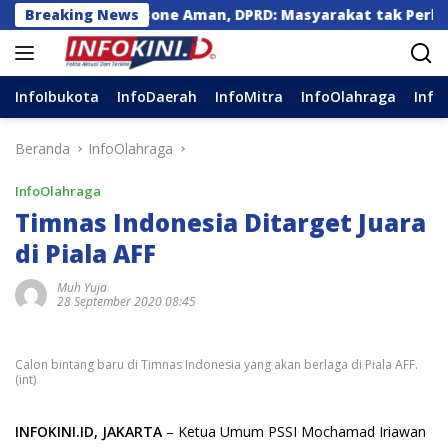
Langsung
3 Kg di Bone Aman, DPRD: Masyarakat tak Perlu Khawatir
Breaking News
ke
konten
InfoIbukota
InfoDaerah
InfoMitra
InfoOlahraga
Info
Beranda
InfoOlahraga
InfoOlahraga
Timnas Indonesia Ditarget Juara
di Piala AFF
Muh Yuja
28 September 2020 08:45
Calon bintang baru di Timnas Indonesia yang akan berlaga di Piala AFF.
(int)
INFOKINI.ID, JAKARTA
– Ketua Umum PSSI Mochamad Iriawan