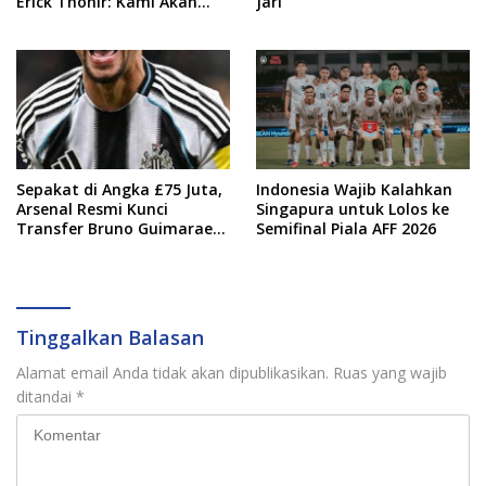
Erick Thohir: Kami Akan
Jari”
Lakukan Evaluasi
Sepakat di Angka £75 Juta,
Indonesia Wajib Kalahkan
Arsenal Resmi Kunci
Singapura untuk Lolos ke
Transfer Bruno Guimaraes
Semifinal Piala AFF 2026
dari Newcastle
Tinggalkan Balasan
Alamat email Anda tidak akan dipublikasikan.
Ruas yang wajib
ditandai
*