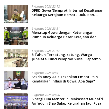
7 Agustus 2026 22:12
DPRD Gowa ‘Semprot’ Internal Kesultanan:
Keluarga Kerajaan Bersatu Dulu Baru
Rancang Perda Baru!
6 Agustus 2026 23:51
Menatap Gowa dengan Ketenangan:
Rumpun Keluarga Besar Kerajaan dan
Bate Salapang Respon Klaim Sepihak,
Tekankan Jalur Musyawarah, Ingatkan
Soal Adat dan Adab
6 Agustus 2026 21:17
5 Tahun Terkatung-katung, Warga
Je’nelata Kunci Pemprov Sulsel: September
2026 Penlok Rampung!
6 Agustus 2026 09:31
Sekda Andy Azis Tekankan Empat Poin
Kendalikan Inflasi di Gowa, Apa Saja?
5 Agustus 2026 09:06
Sinergi Dua Menteri di Makassar! Munafri
Arifuddin Siap Sulap Kelurahan Jadi Pusat
Pertumbuhan Ekonomi Baru