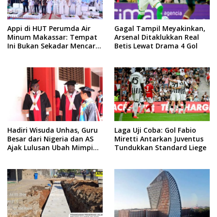
Appi di HUT Perumda Air
Gagal Tampil Meyakinkan,
Minum Makassar: Tempat
Arsenal Ditaklukkan Real
Ini Bukan Sekadar Mencari
Betis Lewat Drama 4 Gol
Nafkah, tapi Mengabdi
Hadiri Wisuda Unhas, Guru
Laga Uji Coba: Gol Fabio
Besar dari Nigeria dan AS
Miretti Antarkan Juventus
Ajak Lulusan Ubah Mimpi
Tundukkan Standard Liege
Jadi Visi