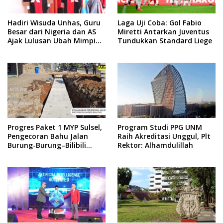
Hadiri Wisuda Unhas, Guru
Laga Uji Coba: Gol Fabio
Besar dari Nigeria dan AS
Miretti Antarkan Juventus
Ajak Lulusan Ubah Mimpi
Tundukkan Standard Liege
Jadi Visi
Progres Paket 1 MYP Sulsel,
Program Studi PPG UNM
Pengecoran Bahu Jalan
Raih Akreditasi Unggul, Plt
Burung-Burung–Bilibili
Rektor: Alhamdulillah
Capai 67 Persen