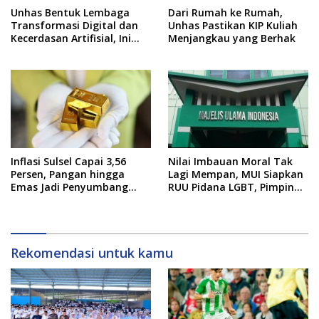
Unhas Bentuk Lembaga
Dari Rumah ke Rumah,
Transformasi Digital dan
Unhas Pastikan KIP Kuliah
Kecerdasan Artifisial, Ini
Menjangkau yang Berhak
Pimpinannya
Inflasi Sulsel Capai 3,56
Nilai Imbauan Moral Tak
Persen, Pangan hingga
Lagi Mempan, MUI Siapkan
Emas Jadi Penyumbang
RUU Pidana LGBT, Pimpinan
Utama
DPR Pastikan Tampung
Aspirasi
Rekomendasi untuk kamu