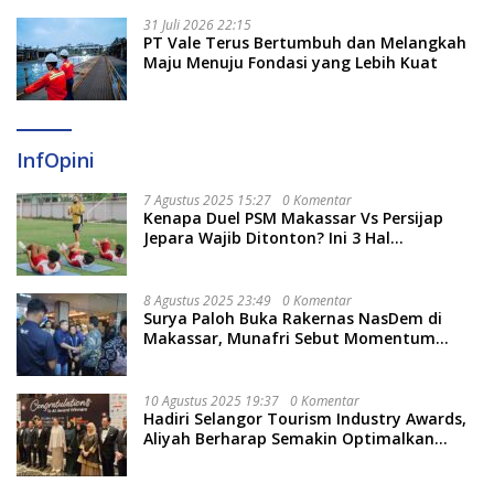
31 Juli 2026 22:15
PT Vale Terus Bertumbuh dan Melangkah
Maju Menuju Fondasi yang Lebih Kuat
InfOpini
7 Agustus 2025 15:27
0 Komentar
Kenapa Duel PSM Makassar Vs Persijap
Jepara Wajib Ditonton? Ini 3 Hal
Menariknya
8 Agustus 2025 23:49
0 Komentar
Surya Paloh Buka Rakernas NasDem di
Makassar, Munafri Sebut Momentum
Kuatkan Pendidikan Politik
10 Agustus 2025 19:37
0 Komentar
Hadiri Selangor Tourism Industry Awards,
Aliyah Berharap Semakin Optimalkan
Pariwisata