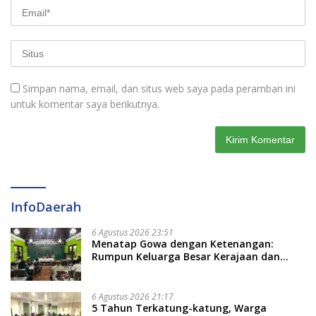
Simpan nama, email, dan situs web saya pada peramban ini
untuk komentar saya berikutnya.
InfoDaerah
6 Agustus 2026 23:51
Menatap Gowa dengan Ketenangan:
Rumpun Keluarga Besar Kerajaan dan
Bate Salapang Respon Klaim Sepihak,
Tekankan Jalur Musyawarah, Ingatkan
Soal Adat dan Adab
6 Agustus 2026 21:17
5 Tahun Terkatung-katung, Warga