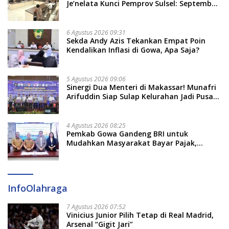
Je’nelata Kunci Pemprov Sulsel: September
2026 Penlok Rampung!
6 Agustus 2026 09:31
Sekda Andy Azis Tekankan Empat Poin
Kendalikan Inflasi di Gowa, Apa Saja?
5 Agustus 2026 09:06
Sinergi Dua Menteri di Makassar! Munafri
Arifuddin Siap Sulap Kelurahan Jadi Pusat
Pertumbuhan Ekonomi Baru
4 Agustus 2026 08:25
Pemkab Gowa Gandeng BRI untuk
Mudahkan Masyarakat Bayar Pajak,
Targetkan PAD Rp307 Miliar
InfoOlahraga
7 Agustus 2026 07:52
Vinicius Junior Pilih Tetap di Real Madrid,
Arsenal “Gigit Jari”