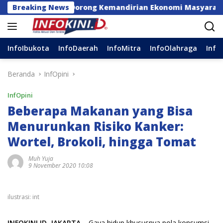
Langsung
MAS, Dorong Kemandirian Ekonomi Masyarakat
Breaking News
Pang
ke
konten
InfoIbukota
InfoDaerah
InfoMitra
InfoOlahraga
Info
Beranda
InfOpini
InfOpini
Beberapa Makanan yang Bisa
Menurunkan Risiko Kanker:
Wortel, Brokoli, hingga Tomat
Muh Yuja
9 November 2020 10:08
ilustrasi: int
INFOKINI.ID, JAKARTA
– Gaya hidup khususnya pola konsumsi