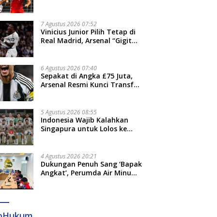
Thohir: Kami Akan Lakukan
Evaluasi
7 Agustus 2026 07:52
Vinicius Junior Pilih Tetap di
Real Madrid, Arsenal “Gigit
Jari”
6 Agustus 2026 07:40
Sepakat di Angka £75 Juta,
Arsenal Resmi Kunci Transfer
Bruno Guimaraes dari
Newcastle
5 Agustus 2026 08:55
Indonesia Wajib Kalahkan
Singapura untuk Lolos ke
Semifinal Piala AFF 2026
4 Agustus 2026 20:21
Dukungan Penuh Sang ‘Bapak
Angkat’, Perumda Air Minum
Gowa Siap Antar Tim Dayung
Raih Prestasi Puncak
foHukum