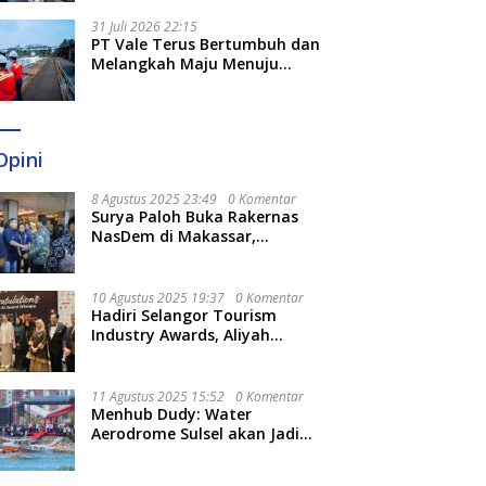
Optimal
31 Juli 2026 22:15
PT Vale Terus Bertumbuh dan
Melangkah Maju Menuju
Fondasi yang Lebih Kuat
Opini
8 Agustus 2025 23:49
0 Komentar
Surya Paloh Buka Rakernas
NasDem di Makassar,
Munafri Sebut Momentum
Kuatkan Pendidikan Politik
10 Agustus 2025 19:37
0 Komentar
Hadiri Selangor Tourism
Industry Awards, Aliyah
Berharap Semakin
Optimalkan Pariwisata
11 Agustus 2025 15:52
0 Komentar
Menhub Dudy: Water
Aerodrome Sulsel akan Jadi
Tonggak Baru Transportasi
Nasional