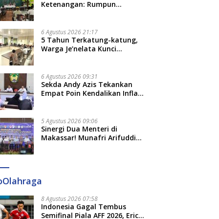
Ketenangan: Rumpun
Keluarga Besar Kerajaan dan
Bate Salapang Respon Klaim
Sepihak, Tekankan Jalur
6 Agustus 2026 21:17
Musyawarah, Ingatkan Soal
5 Tahun Terkatung-katung,
Adat dan Adab
Warga Je’nelata Kunci
Pemprov Sulsel: September
2026 Penlok Rampung!
6 Agustus 2026 09:31
Sekda Andy Azis Tekankan
Empat Poin Kendalikan Inflasi
di Gowa, Apa Saja?
5 Agustus 2026 09:06
Sinergi Dua Menteri di
Makassar! Munafri Arifuddin
Siap Sulap Kelurahan Jadi
Pusat Pertumbuhan Ekonomi
Baru
oOlahraga
8 Agustus 2026 07:58
Indonesia Gagal Tembus
Semifinal Piala AFF 2026, Erick