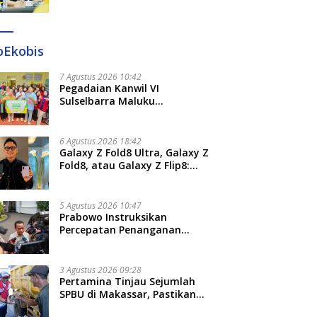
Diteken 41 Parlemen, HAR:
Kami Proses Sesuai Prosedur!
oEkobis
7 Agustus 2026 10:42
Pegadaian Kanwil VI
Sulselbarra Maluku
Luncurkan PANDE EMAS,
Dorong Kemandirian Ekonomi
Masyarakat
6 Agustus 2026 18:42
Galaxy Z Fold8 Ultra, Galaxy Z
Fold8, atau Galaxy Z Flip8:
Mana HP Lipat Terbaik
Untukmu di 2026?
5 Agustus 2026 10:47
Prabowo Instruksikan
Percepatan Penanganan
Pemadaman Listrik dan Jaga
Stabilitas Harga BBM
3 Agustus 2026 09:28
Pertamina Tinjau Sejumlah
SPBU di Makassar, Pastikan
Distribusi Biosolar Berjalan