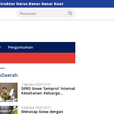
enar Kuat
Mensos Tinjau Sekolah Rakyat di Sudiang
r
Pengumuman
oDaerah
7 Agustus 2026 22:12
DPRD Gowa ‘Semprot’ Internal
Kesultanan: Keluarga
Kerajaan Bersatu Dulu Baru
Rancang Perda Baru!
6 Agustus 2026 23:51
Menatap Gowa dengan