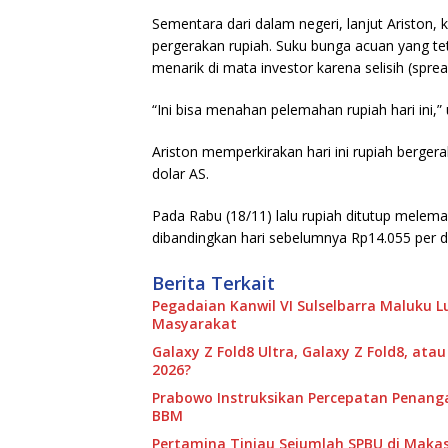
Sementara dari dalam negeri, lanjut Ariston
pergerakan rupiah. Suku bunga acuan yang tet
menarik di mata investor karena selisih (spr
“Ini bisa menahan pelemahan rupiah hari ini,” 
Ariston memperkirakan hari ini rupiah bergera
dolar AS.
Pada Rabu (18/11) lalu rupiah ditutup melema
dibandingkan hari sebelumnya Rp14.055 per do
Berita Terkait
Pegadaian Kanwil VI Sulselbarra Maluku
Masyarakat
Galaxy Z Fold8 Ultra, Galaxy Z Fold8, ata
2026?
Prabowo Instruksikan Percepatan Penang
BBM
Pertamina Tinjau Sejumlah SPBU di Makass