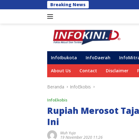
Langsung
Breaking News
14 DPC Terima SK Kep
ke
konten
InfoIbukota
InfoDaerah
InfoMitr
About Us
Contact
Disclaimer
Beranda
InfoEkobis
InfoEkobis
Rupiah Merosot Taja
Ini
Muh Yuja
19 November 2020 11:26