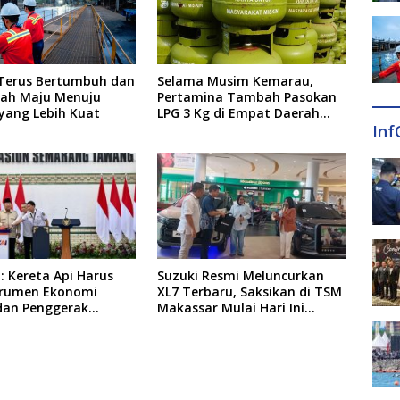
 Terus Bertumbuh dan
Selama Musim Kemarau,
ah Maju Menuju
Pertamina Tambah Pasokan
yang Lebih Kuat
LPG 3 Kg di Empat Daerah
Inf
Sulsel
 Kereta Api Harus
Suzuki Resmi Meluncurkan
strumen Ekonomi
XL7 Terbaru, Saksikan di TSM
dan Penggerak
Makassar Mulai Hari Ini
taan Pembangunan
hingga 9 Agustus