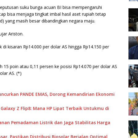
, keputusan suku bunga acuan BI bisa mempengaruhi
ap bisa menjaga tingkat imbal hasil aset rupiah tetap
ead) yang masih besar dibandingkan negara maju.
ujar Ariston.
k di kisaran Rp14.000 per dolar AS hingga Rp14.150 per
h 15 poin atau 0,11 persen ke posisi Rp14.070 per dolar AS
lar AS. (*)
 Luncurkan PANDE EMAS, Dorong Kemandirian Ekonomi
u Galaxy Z Flip8: Mana HP Lipat Terbaik Untukmu di
anan Pemadaman Listrik dan Jaga Stabilitas Harga
ar, Pastikan Distribusi Biosolar Berjalan Optimal