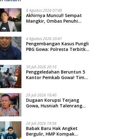
8 Agustus 2026 07:49
Akhirnya Muncul! Sempat
Mangkir, Ombas Penuhi
Panggilan Kedua Tipidkor
Polda Sulsel, Dicecar 50
Pertanyaan
4 Agustus 2026 20:41
Pengembangan Kasus Pungli
PBG Gowa: Polresta Terbitkan
LP Baru, Kantongi Nama
Calon Tersangka Berikutnya
30 Juli 2026 20:10
Penggeledahan Beruntun 5
Kantor Pemkab Gowa! Tim
Tipidkor Polda Sulsel Kejar
Bukti Korupsi Seragam Gratis
Rp16 Miliar
29 Juli 2026 18:40
Dugaan Korupsi Terjang
Gowa, Husniah Talenrang
Diperiksa Polda Terkait
Pengadaan Seragam Rp16 M
26 Juli 2026 19:58
​Babak Baru Hak Angket
Bergulir, HMP Kompak