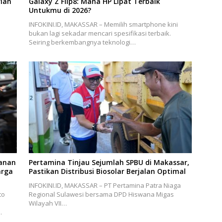
ian
Galaxy Z Flip8: Mana HP Lipat Terbaik
Untukmu di 2026?
INFOKINI.ID, MAKASSAR – Memilih smartphone kini
bukan lagi sekadar mencari spesifikasi terbaik.
Seiring berkembangnya teknologi…
ganan
Pertamina Tinjau Sejumlah SPBU di Makassar,
arga
Pastikan Distribusi Biosolar Berjalan Optimal
INFOKINI.ID, MAKASSAR – PT Pertamina Patra Niaga
to
Regional Sulawesi bersama DPD Hiswana Migas
Wilayah VII…
…