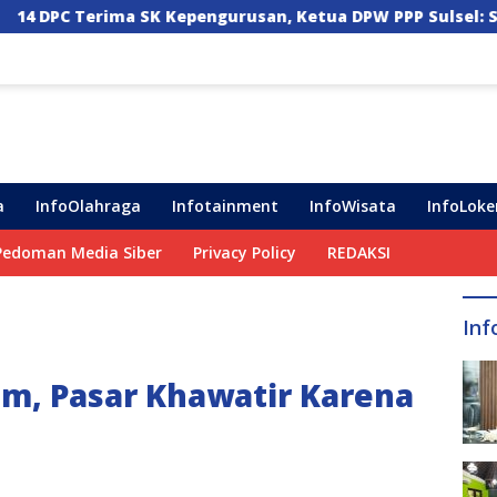
engurusan, Ketua DPW PPP Sulsel: Struktur Harus Benar-b
a
InfoOlahraga
Infotainment
InfoWisata
InfoLoke
Pedoman Media Siber
Privacy Policy
REDAKSI
Inf
m, Pasar Khawatir Karena