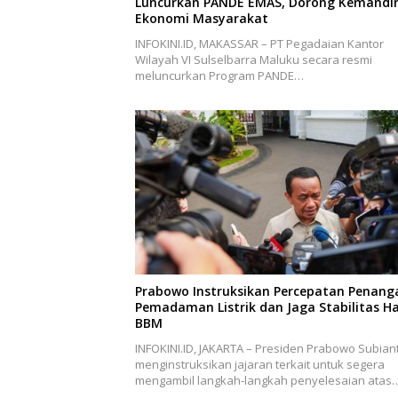
Luncurkan PANDE EMAS, Dorong Kemandir
Ekonomi Masyarakat
INFOKINI.ID, MAKASSAR – PT Pegadaian Kantor
Wilayah VI Sulselbarra Maluku secara resmi
meluncurkan Program PANDE…
Prabowo Instruksikan Percepatan Penan
Pemadaman Listrik dan Jaga Stabilitas H
BBM
INFOKINI.ID, JAKARTA – Presiden Prabowo Subian
menginstruksikan jajaran terkait untuk segera
mengambil langkah-langkah penyelesaian atas