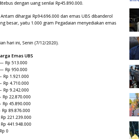
tebus dengan uang senilai Rp45.890.000.
 Antam dihargai Rp94.696.000 dan emas UBS dibanderol
ing besar, yaitu 1.000 gram Pegadaian menyediakan emas
n hari ini, Senin (7/12/2020).
arga Emas UBS
p 513.000
p 950.000
p 1.921.000
p 4.710.000
p 9.242.000
p 22.870.000
p 45.890.000
p 89.876.000
p 221.239.000
p 441.948.000
Rp 0