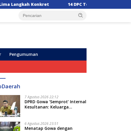
14 DPC Terima SK Kepengurusan, Ketua DPW PPP Sul
r
Pengumuman
oDaerah
7 Agustus 2026 22:12
DPRD Gowa ‘Semprot’ Internal
Kesultanan: Keluarga
Kerajaan Bersatu Dulu Baru
Rancang Perda Baru!
6 Agustus 2026 23:51
Menatap Gowa dengan