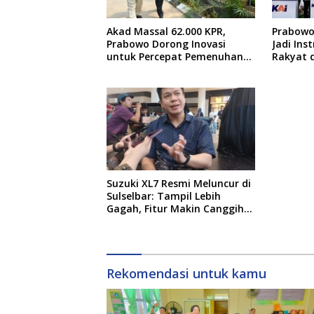
Akad Massal 62.000 KPR,
Prabowo:
Prabowo Dorong Inovasi
Jadi In
untuk Percepat Pemenuhan
Rakyat 
Rumah Rakyat
Pemera
Suzuki XL7 Resmi Meluncur di
Sulselbar: Tampil Lebih
Gagah, Fitur Makin Canggih,
dan Bertabur Diskon hingga
Puluhan Juta
Rekomendasi untuk kamu