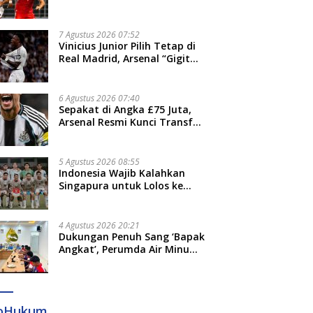
Thohir: Kami Akan Lakukan
Evaluasi
7 Agustus 2026 07:52
Vinicius Junior Pilih Tetap di
Real Madrid, Arsenal “Gigit
Jari”
6 Agustus 2026 07:40
Sepakat di Angka £75 Juta,
Arsenal Resmi Kunci Transfer
Bruno Guimaraes dari
Newcastle
5 Agustus 2026 08:55
Indonesia Wajib Kalahkan
Singapura untuk Lolos ke
Semifinal Piala AFF 2026
4 Agustus 2026 20:21
Dukungan Penuh Sang ‘Bapak
Angkat’, Perumda Air Minum
Gowa Siap Antar Tim Dayung
Raih Prestasi Puncak
foHukum