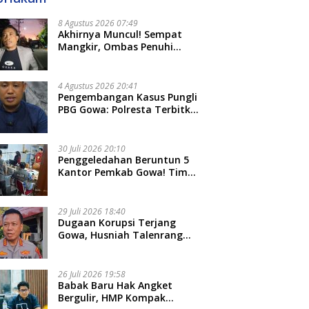
8 Agustus 2026 07:49
Akhirnya Muncul! Sempat
Mangkir, Ombas Penuhi
Panggilan Kedua Tipidkor
Polda Sulsel, Dicecar 50
Pertanyaan
4 Agustus 2026 20:41
Pengembangan Kasus Pungli
PBG Gowa: Polresta Terbitkan
LP Baru, Kantongi Nama
Calon Tersangka Berikutnya
30 Juli 2026 20:10
Penggeledahan Beruntun 5
Kantor Pemkab Gowa! Tim
Tipidkor Polda Sulsel Kejar
Bukti Korupsi Seragam Gratis
Rp16 Miliar
29 Juli 2026 18:40
Dugaan Korupsi Terjang
Gowa, Husniah Talenrang
Diperiksa Polda Terkait
Pengadaan Seragam Rp16 M
26 Juli 2026 19:58
​Babak Baru Hak Angket
Bergulir, HMP Kompak