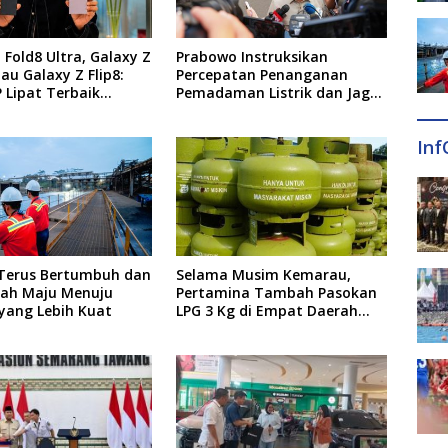
 Fold8 Ultra, Galaxy Z
Prabowo Instruksikan
tau Galaxy Z Flip8:
Percepatan Penanganan
 Lipat Terbaik
Pemadaman Listrik dan Jaga
 di 2026?
Stabilitas Harga BBM
Inf
 Terus Bertumbuh dan
Selama Musim Kemarau,
ah Maju Menuju
Pertamina Tambah Pasokan
yang Lebih Kuat
LPG 3 Kg di Empat Daerah
Sulsel