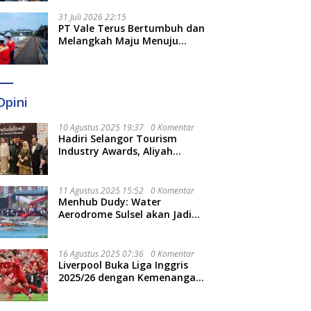
Optimal
31 Juli 2026 22:15
PT Vale Terus Bertumbuh dan
Melangkah Maju Menuju
Fondasi yang Lebih Kuat
Opini
10 Agustus 2025 19:37
0 Komentar
Hadiri Selangor Tourism
Industry Awards, Aliyah
Berharap Semakin
Optimalkan Pariwisata
11 Agustus 2025 15:52
0 Komentar
Menhub Dudy: Water
Aerodrome Sulsel akan Jadi
Tonggak Baru Transportasi
Nasional
16 Agustus 2025 07:36
0 Komentar
Liverpool Buka Liga Inggris
2025/26 dengan Kemenangan,
Tekuk Bournemouth 4-2