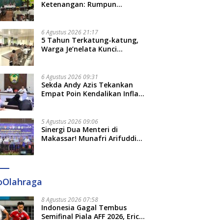
Ketenangan: Rumpun
Keluarga Besar Kerajaan dan
Bate Salapang Respon Klaim
Sepihak, Tekankan Jalur
6 Agustus 2026 21:17
Musyawarah, Ingatkan Soal
5 Tahun Terkatung-katung,
Adat dan Adab
Warga Je’nelata Kunci
Pemprov Sulsel: September
2026 Penlok Rampung!
6 Agustus 2026 09:31
Sekda Andy Azis Tekankan
Empat Poin Kendalikan Inflasi
di Gowa, Apa Saja?
5 Agustus 2026 09:06
Sinergi Dua Menteri di
Makassar! Munafri Arifuddin
Siap Sulap Kelurahan Jadi
Pusat Pertumbuhan Ekonomi
Baru
oOlahraga
8 Agustus 2026 07:58
Indonesia Gagal Tembus
Semifinal Piala AFF 2026, Erick