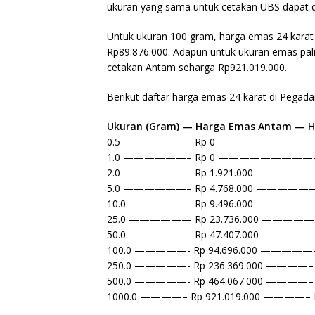
ukuran yang sama untuk cetakan UBS dapat di
Untuk ukuran 100 gram, harga emas 24 karat
Rp89.876.000. Adapun untuk ukuran emas pal
cetakan Antam seharga Rp921.019.000.
Berikut daftar harga emas 24 karat di Pegadaia
Ukuran (Gram) — Harga Emas Antam — H
0.5 ——————– Rp 0 —————————— R
1.0 ——————– Rp 0 —————————— R
2.0 ——————– Rp 1.921.000 —————— R
5.0 ——————– Rp 4.768.000 —————— R
10.0 —————— Rp 9.496.000 —————— R
25.0 —————— Rp 23.736.000 —————- R
50.0 —————— Rp 47.407.000 —————- R
100.0 —————- Rp 94.696.000 —————- R
250.0 —————- Rp 236.369.000 ————– R
500.0 —————- Rp 464.067.000 ————– R
1000.0 ————– Rp 921.019.000 ————– 