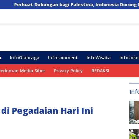
 bagi Palestina, Indonesia Dorong Lima Langkah Konkret
a
InfoOlahraga
Infotainment
InfoWisata
InfoLoke
Pedoman Media Siber
Privacy Policy
REDAKSI
Inf
di Pegadaian Hari Ini