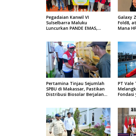
Pegadaian Kanwil VI
Galaxy Z
Sulselbarra Maluku
Fold8, a
Luncurkan PANDE EMAS,
Mana HP
Dorong Kemandirian Ekonomi
Untukmu
Masyarakat
Pertamina Tinjau Sejumlah
PT Vale
SPBU di Makassar, Pastikan
Melangk
Distribusi Biosolar Berjalan
Fondasi 
Optimal