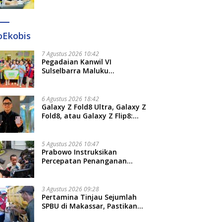
Diteken 41 Parlemen, HAR:
Kami Proses Sesuai Prosedur!
oEkobis
7 Agustus 2026 10:42
Pegadaian Kanwil VI
Sulselbarra Maluku
Luncurkan PANDE EMAS,
Dorong Kemandirian Ekonomi
Masyarakat
6 Agustus 2026 18:42
Galaxy Z Fold8 Ultra, Galaxy Z
Fold8, atau Galaxy Z Flip8:
Mana HP Lipat Terbaik
Untukmu di 2026?
5 Agustus 2026 10:47
Prabowo Instruksikan
Percepatan Penanganan
Pemadaman Listrik dan Jaga
Stabilitas Harga BBM
3 Agustus 2026 09:28
Pertamina Tinjau Sejumlah
SPBU di Makassar, Pastikan
Distribusi Biosolar Berjalan