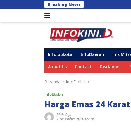
Langsung
Breaking News
Perkuat Dukungan
ke
konten
InfoIbukota
InfoDaerah
InfoMitr
About Us
Contact
Disclaimer
Beranda
InfoEkobis
InfoEkobis
Harga Emas 24 Karat 
Muh Yuja
7 Desember 2020 09:16