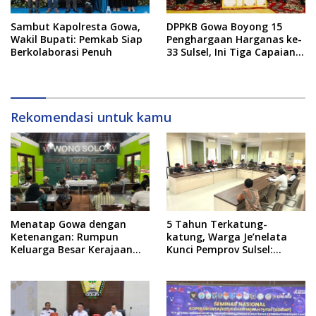
Sambut Kapolresta Gowa,
DPPKB Gowa Boyong 15
Wakil Bupati: Pemkab Siap
Penghargaan Harganas ke-
Berkolaborasi Penuh
33 Sulsel, Ini Tiga Capaian
Paling Menonjol
Rekomendasi untuk kamu
Menatap Gowa dengan
5 Tahun Terkatung-
Ketenangan: Rumpun
katung, Warga Je’nelata
Keluarga Besar Kerajaan
Kunci Pemprov Sulsel:
dan Bate Salapang Respon
September 2026 Penlok
Klaim Sepihak, Tekankan
Rampung!
Jalur Musyawarah,
Ingatkan Soal Adat dan
Adab