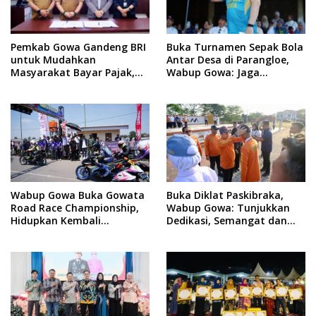
Pemkab Gowa Gandeng BRI
Buka Turnamen Sepak Bola
untuk Mudahkan
Antar Desa di Parangloe,
Masyarakat Bayar Pajak,
Wabup Gowa: Jaga
Targetkan PAD Rp307 Miliar
Persaudaraan dan
Sportivitas
Wabup Gowa Buka Gowata
Buka Diklat Paskibraka,
Road Race Championship,
Wabup Gowa: Tunjukkan
Hidupkan Kembali
Dedikasi, Semangat dan
Semangat Otomotif
Tanggung Jawab
Setelah 20 Tahun Vakum