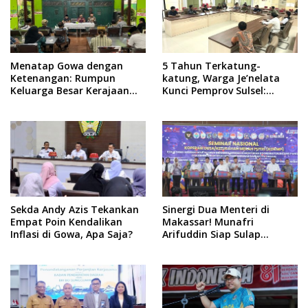
Menatap Gowa dengan
5 Tahun Terkatung-
Ketenangan: Rumpun
katung, Warga Je’nelata
Keluarga Besar Kerajaan
Kunci Pemprov Sulsel:
dan Bate Salapang Respon
September 2026 Penlok
Klaim Sepihak, Tekankan
Rampung!
Jalur Musyawarah,
Ingatkan Soal Adat dan
Adab
Sekda Andy Azis Tekankan
Sinergi Dua Menteri di
Empat Poin Kendalikan
Makassar! Munafri
Inflasi di Gowa, Apa Saja?
Arifuddin Siap Sulap
Kelurahan Jadi Pusat
Pertumbuhan Ekonomi
Baru