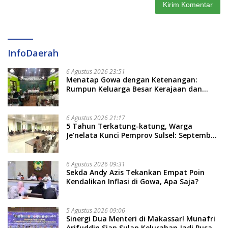
InfoDaerah
6 Agustus 2026 23:51
Menatap Gowa dengan Ketenangan:
Rumpun Keluarga Besar Kerajaan dan
Bate Salapang Respon Klaim Sepihak,
Tekankan Jalur Musyawarah, Ingatkan
Soal Adat dan Adab
6 Agustus 2026 21:17
5 Tahun Terkatung-katung, Warga
Je’nelata Kunci Pemprov Sulsel: September
2026 Penlok Rampung!
6 Agustus 2026 09:31
Sekda Andy Azis Tekankan Empat Poin
Kendalikan Inflasi di Gowa, Apa Saja?
5 Agustus 2026 09:06
Sinergi Dua Menteri di Makassar! Munafri
Arifuddin Siap Sulap Kelurahan Jadi Pusat