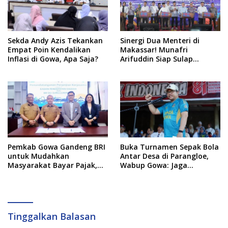
Sekda Andy Azis Tekankan
Sinergi Dua Menteri di
Empat Poin Kendalikan
Makassar! Munafri
Inflasi di Gowa, Apa Saja?
Arifuddin Siap Sulap
Kelurahan Jadi Pusat
Pertumbuhan Ekonomi
Baru
Pemkab Gowa Gandeng BRI
Buka Turnamen Sepak Bola
untuk Mudahkan
Antar Desa di Parangloe,
Masyarakat Bayar Pajak,
Wabup Gowa: Jaga
Targetkan PAD Rp307 Miliar
Persaudaraan dan
Sportivitas
Tinggalkan Balasan