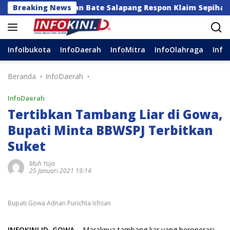
Langsung
 dan Bate Salapang Respon Klaim Sepihak, Tekankan Jalu
Breaking News
ke
konten
InfoIbukota
InfoDaerah
InfoMitra
InfoOlahraga
Info
Beranda
InfoDaerah
InfoDaerah
Tertibkan Tambang Liar di Gowa,
Bupati Minta BBWSPJ Terbitkan
Suket
Muh Yuja
25 Januari 2021 19:14
Bupati Gowa Adnan Purichta Ichsan
INFOKINI.ID, GOWA
– Maraknya tambang liar yang beroperasi