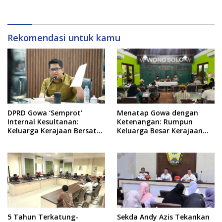
Tanggung Jawab
Rekomendasi untuk kamu
DPRD Gowa ‘Semprot’
Menatap Gowa dengan
Internal Kesultanan:
Ketenangan: Rumpun
Keluarga Kerajaan Bersatu
Keluarga Besar Kerajaan
Dulu Baru Rancang Perda
dan Bate Salapang Respon
Baru!
Klaim Sepihak, Tekankan
Jalur Musyawarah,
Ingatkan Soal Adat dan
Adab
5 Tahun Terkatung-
Sekda Andy Azis Tekankan