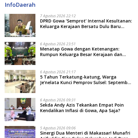
InfoDaerah
7 Agustus 2026 22:12
DPRD Gowa ‘Semprot’ Internal Kesultanan:
Keluarga Kerajaan Bersatu Dulu Baru
Rancang Perda Baru!
6 Agustus 2026 23:51
Menatap Gowa dengan Ketenangan:
Rumpun Keluarga Besar Kerajaan dan
Bate Salapang Respon Klaim Sepihak,
Tekankan Jalur Musyawarah, Ingatkan
Soal Adat dan Adab
6 Agustus 2026 21:17
5 Tahun Terkatung-katung, Warga
Je’nelata Kunci Pemprov Sulsel: September
2026 Penlok Rampung!
6 Agustus 2026 09:31
Sekda Andy Azis Tekankan Empat Poin
Kendalikan Inflasi di Gowa, Apa Saja?
5 Agustus 2026 09:06
Sinergi Dua Menteri di Makassar! Munafri