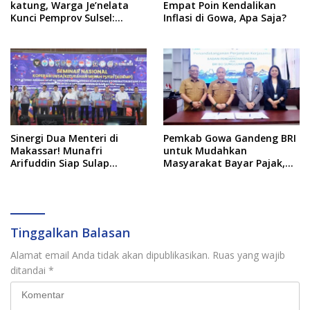
katung, Warga Je’nelata
Empat Poin Kendalikan
Kunci Pemprov Sulsel:
Inflasi di Gowa, Apa Saja?
September 2026 Penlok
Rampung!
Sinergi Dua Menteri di
Pemkab Gowa Gandeng BRI
Makassar! Munafri
untuk Mudahkan
Arifuddin Siap Sulap
Masyarakat Bayar Pajak,
Kelurahan Jadi Pusat
Targetkan PAD Rp307 Miliar
Pertumbuhan Ekonomi
Baru
Tinggalkan Balasan
Alamat email Anda tidak akan dipublikasikan.
Ruas yang wajib
ditandai
*