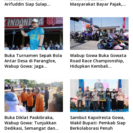
Arifuddin Siap Sulap
Masyarakat Bayar Pajak,
Kelurahan Jadi Pusat
Targetkan PAD Rp307 Miliar
Pertumbuhan Ekonomi
Baru
Buka Turnamen Sepak Bola
Wabup Gowa Buka Gowata
Antar Desa di Parangloe,
Road Race Championship,
Wabup Gowa: Jaga
Hidupkan Kembali
Persaudaraan dan
Semangat Otomotif
Sportivitas
Setelah 20 Tahun Vakum
Buka Diklat Paskibraka,
Sambut Kapolresta Gowa,
Wabup Gowa: Tunjukkan
Wakil Bupati: Pemkab Siap
Dedikasi, Semangat dan
Berkolaborasi Penuh