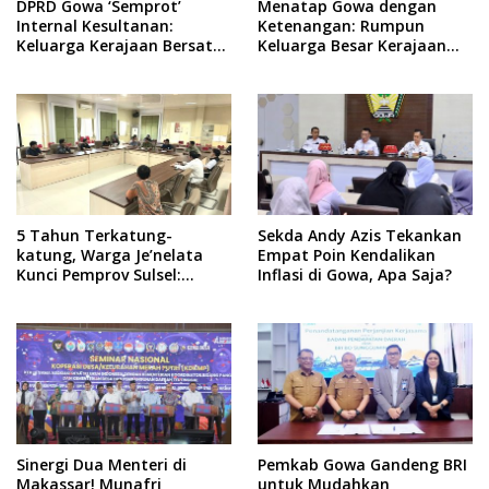
DPRD Gowa ‘Semprot’
Menatap Gowa dengan
Internal Kesultanan:
Ketenangan: Rumpun
Keluarga Kerajaan Bersatu
Keluarga Besar Kerajaan
Dulu Baru Rancang Perda
dan Bate Salapang Respon
Baru!
Klaim Sepihak, Tekankan
Jalur Musyawarah,
Ingatkan Soal Adat dan
Adab
5 Tahun Terkatung-
Sekda Andy Azis Tekankan
katung, Warga Je’nelata
Empat Poin Kendalikan
Kunci Pemprov Sulsel:
Inflasi di Gowa, Apa Saja?
September 2026 Penlok
Rampung!
Sinergi Dua Menteri di
Pemkab Gowa Gandeng BRI
Makassar! Munafri
untuk Mudahkan