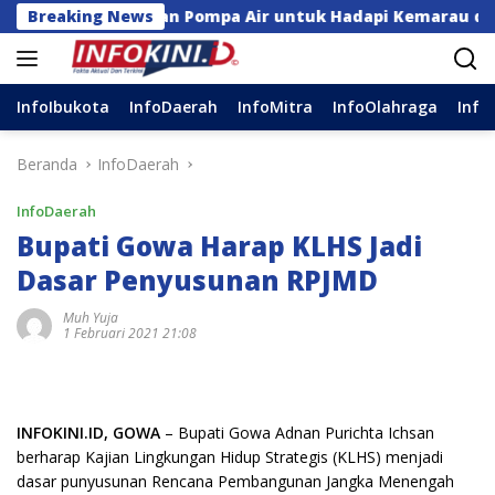
Langsung
 Bantuan Pompa Air untuk Hadapi Kemarau di Sulsel
Breaking News
ke
konten
InfoIbukota
InfoDaerah
InfoMitra
InfoOlahraga
Info
Beranda
InfoDaerah
InfoDaerah
Bupati Gowa Harap KLHS Jadi
Dasar Penyusunan RPJMD
Muh Yuja
1 Februari 2021 21:08
INFOKINI.ID, GOWA
– Bupati Gowa Adnan Purichta Ichsan
berharap Kajian Lingkungan Hidup Strategis (KLHS) menjadi
dasar punyusunan Rencana Pembangunan Jangka Menengah