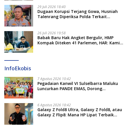
29 Juli 2026 18:40
Dugaan Korupsi Terjang Gowa, Husniah
Talenrang Diperiksa Polda Terkait
Pengadaan Seragam Rp16 M
26 Juli 2026 19:58
​Babak Baru Hak Angket Bergulir, HMP
Kompak Diteken 41 Parlemen, HAR: Kami
Proses Sesuai Prosedur!
InfoEkobis
7 Agustus 2026 10:42
Pegadaian Kanwil VI Sulselbarra Maluku
Luncurkan PANDE EMAS, Dorong
Kemandirian Ekonomi Masyarakat
6 Agustus 2026 18:42
Galaxy Z Fold8 Ultra, Galaxy Z Fold8, atau
Galaxy Z Flip8: Mana HP Lipat Terbaik
Untukmu di 2026?