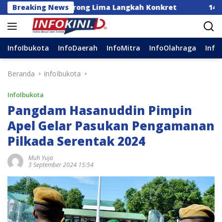
Langsung
nesia Dorong Lima Langkah Konkret
Breaking News
14 DPC Terima 
ke
konten
InfoIbukota
InfoDaerah
InfoMitra
InfoOlahraga
Info
Beranda
InfoIbukota
InfoIbukota
Pangdam Hasanuddin Pimpin
Apel Gelar Pasukan Pengamanan
Pilkada Serentak 2024
Muh Yuja
3 September 2024 15:54