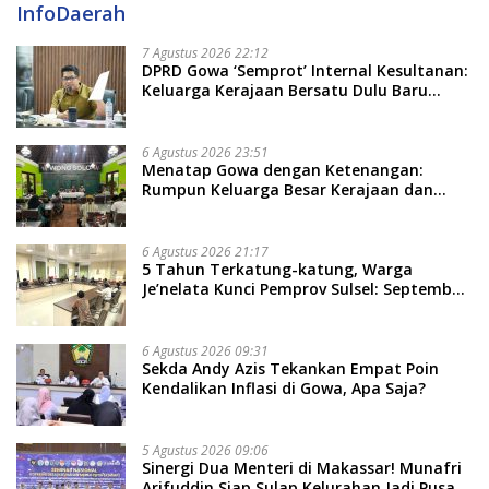
InfoDaerah
7 Agustus 2026 22:12
DPRD Gowa ‘Semprot’ Internal Kesultanan:
Keluarga Kerajaan Bersatu Dulu Baru
Rancang Perda Baru!
6 Agustus 2026 23:51
Menatap Gowa dengan Ketenangan:
Rumpun Keluarga Besar Kerajaan dan
Bate Salapang Respon Klaim Sepihak,
Tekankan Jalur Musyawarah, Ingatkan
Soal Adat dan Adab
6 Agustus 2026 21:17
5 Tahun Terkatung-katung, Warga
Je’nelata Kunci Pemprov Sulsel: September
2026 Penlok Rampung!
6 Agustus 2026 09:31
Sekda Andy Azis Tekankan Empat Poin
Kendalikan Inflasi di Gowa, Apa Saja?
5 Agustus 2026 09:06
Sinergi Dua Menteri di Makassar! Munafri
Arifuddin Siap Sulap Kelurahan Jadi Pusat