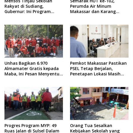
Mensos Tinjau Sekolah
Semarak HUT ke-102,
Rakyat di Sudiang,
Perumda Air Minum
Gubernur: Ini Program
Makassar dan Karang
Istimewa
Taruna Gelar Donor Darah
Unhas Bagikan 6.970
Pemkot Makassar Pastikan
Almamater Gratis kepada
PSEL Tetap Berjalan,
Maba, Ini Pesan Menyentuh
Penetapan Lokasi Masih
dari Rektor
Dibahas
Progres Program MYP: 49
Orang Tua Sesalkan
Ruas Jalan di Sulsel Dalam
Kebijakan Sekolah yang