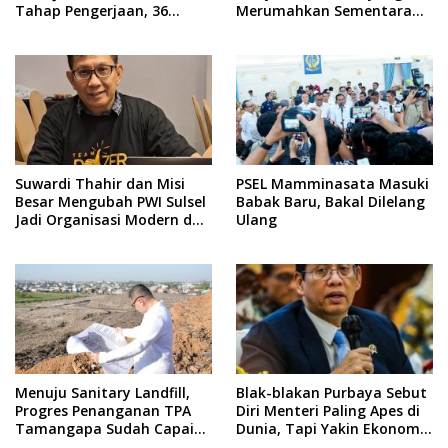
Tahap Pengerjaan, 36
Merumahkan Sementara
Masih Perencanaan
Anaknya Usai Insiden Gigit
Teman
Suwardi Thahir dan Misi
PSEL Mamminasata Masuki
Besar Mengubah PWI Sulsel
Babak Baru, Bakal Dilelang
Jadi Organisasi Modern dan
Ulang
Inklusif
Menuju Sanitary Landfill,
Blak-blakan Purbaya Sebut
Progres Penanganan TPA
Diri Menteri Paling Apes di
Tamangapa Sudah Capai
Dunia, Tapi Yakin Ekonomi
93 Persen
RI Mampu Tembus 6 Persen