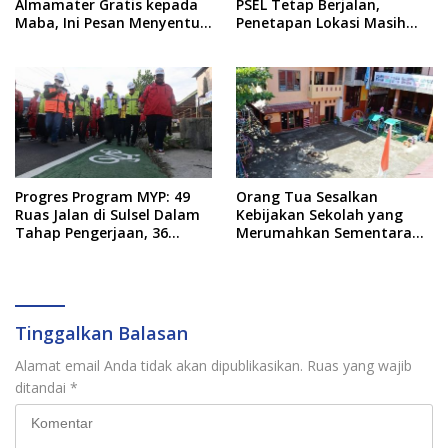
Almamater Gratis kepada
PSEL Tetap Berjalan,
Maba, Ini Pesan Menyentuh
Penetapan Lokasi Masih
dari Rektor
Dibahas
Progres Program MYP: 49
Orang Tua Sesalkan
Ruas Jalan di Sulsel Dalam
Kebijakan Sekolah yang
Tahap Pengerjaan, 36
Merumahkan Sementara
Masih Perencanaan
Anaknya Usai Insiden Gigit
Teman
Tinggalkan Balasan
Alamat email Anda tidak akan dipublikasikan.
Ruas yang wajib
ditandai
*