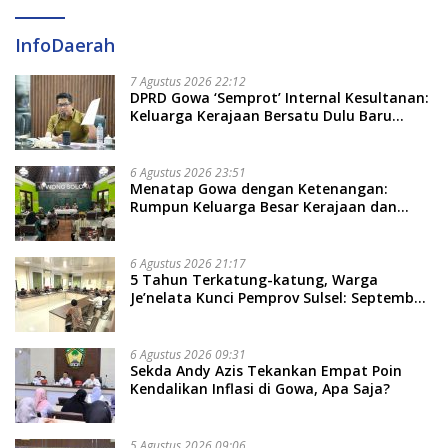
InfoDaerah
7 Agustus 2026 22:12
DPRD Gowa ‘Semprot’ Internal Kesultanan:
Keluarga Kerajaan Bersatu Dulu Baru
Rancang Perda Baru!
6 Agustus 2026 23:51
Menatap Gowa dengan Ketenangan:
Rumpun Keluarga Besar Kerajaan dan
Bate Salapang Respon Klaim Sepihak,
Tekankan Jalur Musyawarah, Ingatkan
Soal Adat dan Adab
6 Agustus 2026 21:17
5 Tahun Terkatung-katung, Warga
Je’nelata Kunci Pemprov Sulsel: September
2026 Penlok Rampung!
6 Agustus 2026 09:31
Sekda Andy Azis Tekankan Empat Poin
Kendalikan Inflasi di Gowa, Apa Saja?
5 Agustus 2026 09:06