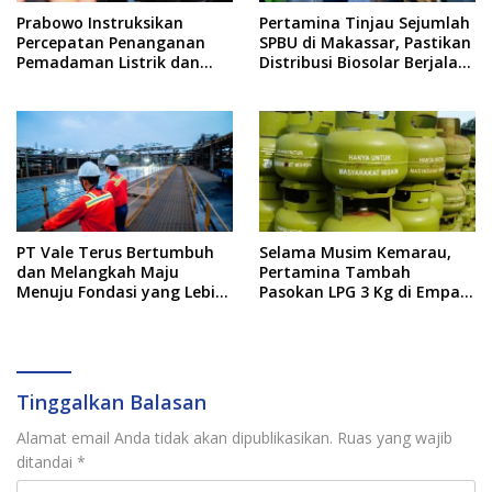
Prabowo Instruksikan
Pertamina Tinjau Sejumlah
Percepatan Penanganan
SPBU di Makassar, Pastikan
Pemadaman Listrik dan
Distribusi Biosolar Berjalan
Jaga Stabilitas Harga BBM
Optimal
PT Vale Terus Bertumbuh
Selama Musim Kemarau,
dan Melangkah Maju
Pertamina Tambah
Menuju Fondasi yang Lebih
Pasokan LPG 3 Kg di Empat
Kuat
Daerah Sulsel
Tinggalkan Balasan
Alamat email Anda tidak akan dipublikasikan.
Ruas yang wajib
ditandai
*