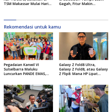
TSM Makassar Mulai Hari
Gagah, Fitur Makin
Ini hingga 9 Agustus
Canggih, dan Bertabur
Diskon hingga Puluhan Juta
Rekomendasi untuk kamu
Pegadaian Kanwil VI
Galaxy Z Fold8 Ultra,
Sulselbarra Maluku
Galaxy Z Fold8, atau Galaxy
Luncurkan PANDE EMAS,
Z Flip8: Mana HP Lipat
Dorong Kemandirian
Terbaik Untukmu di 2026?
Ekonomi Masyarakat