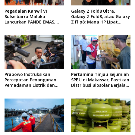
Pegadaian Kanwil VI
Galaxy Z Fold8 Ultra,
Sulselbarra Maluku
Galaxy Z Fold8, atau Galaxy
Luncurkan PANDE EMAS,
Z Flip8: Mana HP Lipat
Dorong Kemandirian
Terbaik Untukmu di 2026?
Ekonomi Masyarakat
Prabowo Instruksikan
Pertamina Tinjau Sejumlah
Percepatan Penanganan
SPBU di Makassar, Pastikan
Pemadaman Listrik dan
Distribusi Biosolar Berjalan
Jaga Stabilitas Harga BBM
Optimal