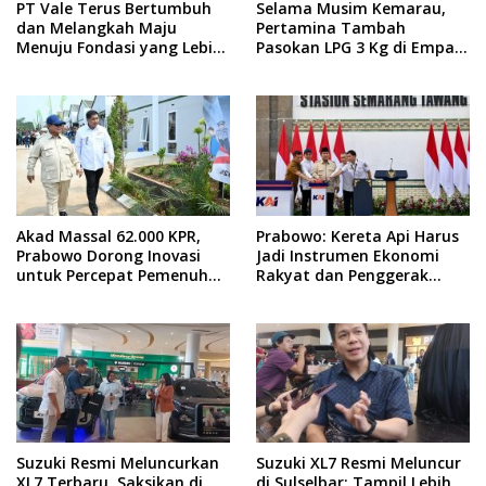
PT Vale Terus Bertumbuh
Selama Musim Kemarau,
dan Melangkah Maju
Pertamina Tambah
Menuju Fondasi yang Lebih
Pasokan LPG 3 Kg di Empat
Kuat
Daerah Sulsel
Akad Massal 62.000 KPR,
Prabowo: Kereta Api Harus
Prabowo Dorong Inovasi
Jadi Instrumen Ekonomi
untuk Percepat Pemenuhan
Rakyat dan Penggerak
Rumah Rakyat
Pemerataan Pembangunan
Suzuki Resmi Meluncurkan
Suzuki XL7 Resmi Meluncur
XL7 Terbaru, Saksikan di
di Sulselbar: Tampil Lebih