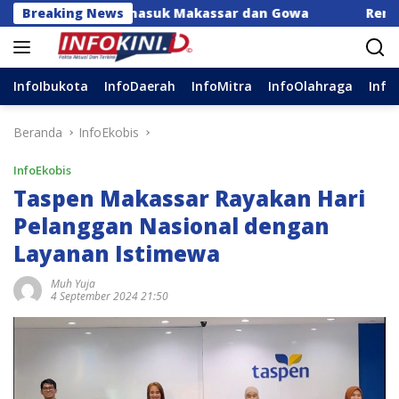
Langsung
erah, Termasuk Makassar dan Gowa
Breaking News
Rencana Revisi K
ke
konten
InfoIbukota
InfoDaerah
InfoMitra
InfoOlahraga
Info
Beranda
InfoEkobis
InfoEkobis
Taspen Makassar Rayakan Hari
Pelanggan Nasional dengan
Layanan Istimewa
Muh Yuja
4 September 2024 21:50