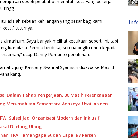
’ merupakan sosok pejabat pemerintah kota yang pekerja
u tinggi.
itu adalah sebuah kehilangan yang besar bagi kami,
Inf
 kota,” tuturnya.
ada almarhum. Saya banyak melihat kedukaan seperti ini, tapi
ang luar biasa. Semua berduka, semua begitu rindu kepada
nul khatimah,” ucap Danny Pomanto penuh haru.
amat Ujung Pandang Syahrial Syamsuri dibawa ke Masjid
Panaikang.
ulsel Dalam Tahap Pengerjaan, 36 Masih Perencanaan
ang Merumahkan Sementara Anaknya Usai Insiden
WI Sulsel Jadi Organisasi Modern dan Inklusif
kal Dilelang Ulang
nganan TPA Tamangapa Sudah Capai 93 Persen