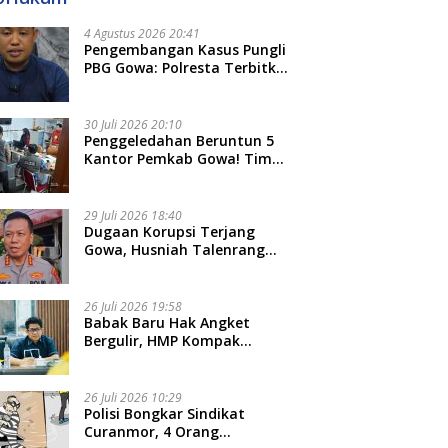
4 Agustus 2026 20:41
Pengembangan Kasus Pungli
PBG Gowa: Polresta Terbitkan
LP Baru, Kantongi Nama
Calon Tersangka Berikutnya
30 Juli 2026 20:10
Penggeledahan Beruntun 5
Kantor Pemkab Gowa! Tim
Tipidkor Polda Sulsel Kejar
Bukti Korupsi Seragam Gratis
Rp16 Miliar
29 Juli 2026 18:40
Dugaan Korupsi Terjang
Gowa, Husniah Talenrang
Diperiksa Polda Terkait
Pengadaan Seragam Rp16 M
26 Juli 2026 19:58
​Babak Baru Hak Angket
Bergulir, HMP Kompak
Diteken 41 Parlemen, HAR:
Kami Proses Sesuai Prosedur!
26 Juli 2026 10:29
Polisi Bongkar Sindikat
Curanmor, 4 Orang