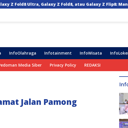
Z Fold8, atau Galaxy Z Flip8: Mana HP Lipat Terbaik Untukm
a
InfoOlahraga
Infotainment
InfoWisata
InfoLoke
Pedoman Media Siber
Privacy Policy
REDAKSI
Inf
amat Jalan Pamong