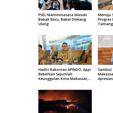
PSEL Mamminasata Masuki
Menuju S
Babak Baru, Bakal Dilelang
Progres
Ulang
Tamanga
Persen
Hadiri Rakornas APINDO, Appi
Sambut 
Beberkan Sejumlah
Makassar
Keunggulan Kota Makassar,
Apresias
Apa Saja?
Promo S