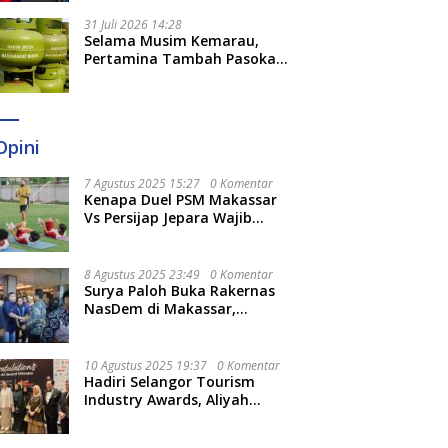
31 Juli 2026 14:28
Selama Musim Kemarau,
Pertamina Tambah Pasokan
LPG 3 Kg di Empat Daerah
Sulsel
Opini
7 Agustus 2025 15:27
0 Komentar
Kenapa Duel PSM Makassar
Vs Persijap Jepara Wajib
Ditonton? Ini 3 Hal
Menariknya
8 Agustus 2025 23:49
0 Komentar
Surya Paloh Buka Rakernas
NasDem di Makassar,
Munafri Sebut Momentum
Kuatkan Pendidikan Politik
10 Agustus 2025 19:37
0 Komentar
Hadiri Selangor Tourism
Industry Awards, Aliyah
Berharap Semakin
Optimalkan Pariwisata