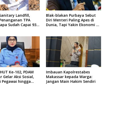
anitary Landfill,
Blak-blakan Purbaya Sebut
 Penanganan TPA
Diri Menteri Paling Apes di
pa Sudah Capai 93
Dunia, Tapi Yakin Ekonomi RI
Mampu Tembus 6 Persen
HUT Ke-102, PDAM
Imbauan Kapolrestabes
 Gelar Aksi Sosial,
Makassar kepada Warga:
i Pegawai hingga
Jangan Main Hakim Sendiri
ambungan Baru