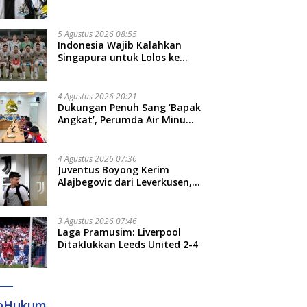
Bruno Guimaraes dari
Newcastle
5 Agustus 2026 08:55
Indonesia Wajib Kalahkan
Singapura untuk Lolos ke
Semifinal Piala AFF 2026
4 Agustus 2026 20:21
Dukungan Penuh Sang ‘Bapak
Angkat’, Perumda Air Minum
Gowa Siap Antar Tim Dayung
Raih Prestasi Puncak
4 Agustus 2026 07:36
Juventus Boyong Kerim
Alajbegovic dari Leverkusen,
Segini Nilai Kontraknya
3 Agustus 2026 07:46
Laga Pramusim: Liverpool
Ditaklukkan Leeds United 2-4
foHukum