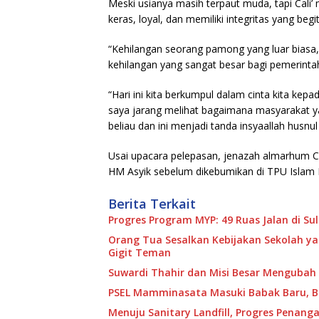
Meski usianya masih terpaut muda, tapi Cali
keras, loyal, dan memiliki integritas yang begit
“Kehilangan seorang pamong yang luar biasa, 
kehilangan yang sangat besar bagi pemerintah
“Hari ini kita berkumpul dalam cinta kita kep
saya jarang melihat bagaimana masyarakat y
beliau dan ini menjadi tanda insyaallah hus
Usai upacara pelepasan, jenazah almarhum C
HM Asyik sebelum dikebumikan di TPU Islam 
Berita Terkait
Progres Program MYP: 49 Ruas Jalan di S
Orang Tua Sesalkan Kebijakan Sekolah y
Gigit Teman
Suwardi Thahir dan Misi Besar Mengubah P
PSEL Mamminasata Masuki Babak Baru, Ba
Menuju Sanitary Landfill, Progres Pena