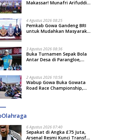
Makassar! Munafri Arifuddin
Siap Sulap Kelurahan Jadi
Pusat Pertumbuhan Ekonomi
Baru
4 Agustus 2026 08:25
Pemkab Gowa Gandeng BRI
untuk Mudahkan Masyarakat
Bayar Pajak, Targetkan PAD
Rp307 Miliar
3 Agustus 2026 08:36
Buka Turnamen Sepak Bola
Antar Desa di Parangloe,
Wabup Gowa: Jaga
Persaudaraan dan Sportivitas
2 Agustus 2026 10:58
Wabup Gowa Buka Gowata
Road Race Championship,
Hidupkan Kembali Semangat
Otomotif Setelah 20 Tahun
Vakum
oOlahraga
6 Agustus 2026 07:40
Sepakat di Angka £75 Juta,
Arsenal Resmi Kunci Transfer