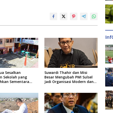
Inf
ua Sesalkan
Suwardi Thahir dan Misi
an Sekolah yang
Besar Mengubah PWI Sulsel
hkan Sementara
Jadi Organisasi Modern dan
Usai Insiden Gigit
Inklusif