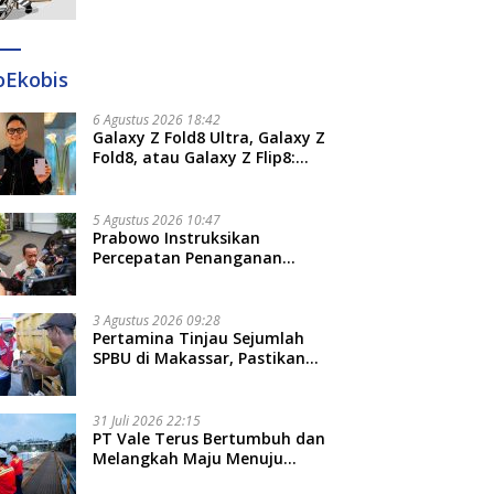
Ditangkap di Makassar dan
Gowa
oEkobis
6 Agustus 2026 18:42
Galaxy Z Fold8 Ultra, Galaxy Z
Fold8, atau Galaxy Z Flip8:
Mana HP Lipat Terbaik
Untukmu di 2026?
5 Agustus 2026 10:47
Prabowo Instruksikan
Percepatan Penanganan
Pemadaman Listrik dan Jaga
Stabilitas Harga BBM
3 Agustus 2026 09:28
Pertamina Tinjau Sejumlah
SPBU di Makassar, Pastikan
Distribusi Biosolar Berjalan
Optimal
31 Juli 2026 22:15
PT Vale Terus Bertumbuh dan
Melangkah Maju Menuju
Fondasi yang Lebih Kuat