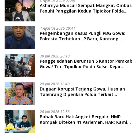
8 Agustus 2026 07:49
Akhirnya Muncul! Sempat Mangkir, Ombas
Penuhi Panggilan Kedua Tipidkor Polda
Sulsel, Dicecar 50 Pertanyaan
4 Agustus 2026 20:41
Pengembangan Kasus Pungli PBG Gowa:
Polresta Terbitkan LP Baru, Kantongi
Nama Calon Tersangka Berikutnya
30 Juli 2026 20:10
Penggeledahan Beruntun 5 Kantor Pemkab
Gowa! Tim Tipidkor Polda Sulsel Kejar
Bukti Korupsi Seragam Gratis Rp16 Miliar
29 Juli 2026 18:40
Dugaan Korupsi Terjang Gowa, Husniah
Talenrang Diperiksa Polda Terkait
Pengadaan Seragam Rp16 M
26 Juli 2026 19:58
​Babak Baru Hak Angket Bergulir, HMP
Kompak Diteken 41 Parlemen, HAR: Kami
Proses Sesuai Prosedur!