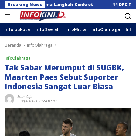
Langsung
orong Lima Langkah Konkret
Breaking News
14 DPC Terima SK Kepe
ke
konten
InfoIbukota
InfoDaerah
InfoMitra
InfoOlahraga
Info
Beranda
InfoOlahraga
InfoOlahraga
Tak Sabar Merumput di SUGBK,
Maarten Paes Sebut Suporter
Indonesia Sangat Luar Biasa
Muh Yuja
9 September 2024 07:52