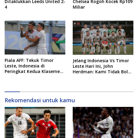
Ditaklukkan Leeds United 2-
Chelsea Rogoh Kocek Rp109
4
Miliar
Piala AFF: Tekuk Timor
Jelang Indonesia Vs Timor
Leste, Indonesia di
Leste Hari Ini, John
Peringkat Kedua Klasemen
Herdman: Kami Tidak Boleh
Sementara Grup A
Remehkan Lawan
Rekomendasi untuk kamu