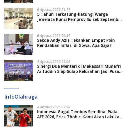
Tekankan Jalur Musyawarah, Ingatkan
Soal Adat dan Adab
6 Agustus 2026 21:17
5 Tahun Terkatung-katung, Warga
Je’nelata Kunci Pemprov Sulsel: September
2026 Penlok Rampung!
6 Agustus 2026 09:31
Sekda Andy Azis Tekankan Empat Poin
Kendalikan Inflasi di Gowa, Apa Saja?
5 Agustus 2026 09:06
Sinergi Dua Menteri di Makassar! Munafri
Arifuddin Siap Sulap Kelurahan Jadi Pusat
Pertumbuhan Ekonomi Baru
InfoOlahraga
8 Agustus 2026 07:58
Indonesia Gagal Tembus Semifinal Piala
AFF 2026, Erick Thohir: Kami Akan Lakukan
Evaluasi