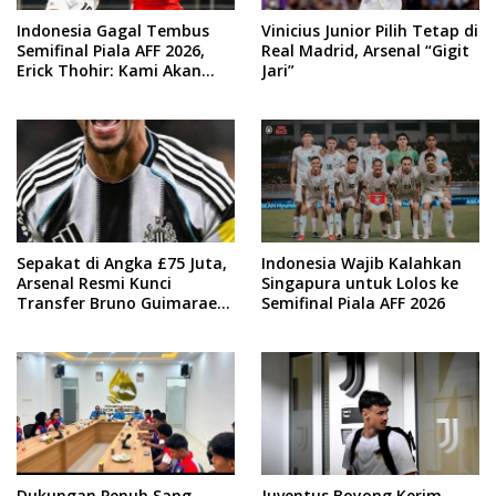
Indonesia Gagal Tembus
Vinicius Junior Pilih Tetap di
Semifinal Piala AFF 2026,
Real Madrid, Arsenal “Gigit
Erick Thohir: Kami Akan
Jari”
Lakukan Evaluasi
Sepakat di Angka £75 Juta,
Indonesia Wajib Kalahkan
Arsenal Resmi Kunci
Singapura untuk Lolos ke
Transfer Bruno Guimaraes
Semifinal Piala AFF 2026
dari Newcastle
Dukungan Penuh Sang
Juventus Boyong Kerim