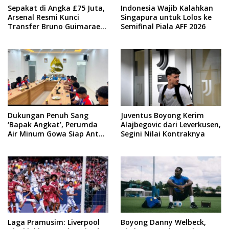
Sepakat di Angka £75 Juta,
Indonesia Wajib Kalahkan
Arsenal Resmi Kunci
Singapura untuk Lolos ke
Transfer Bruno Guimaraes
Semifinal Piala AFF 2026
dari Newcastle
Dukungan Penuh Sang
Juventus Boyong Kerim
‘Bapak Angkat’, Perumda
Alajbegovic dari Leverkusen,
Air Minum Gowa Siap Antar
Segini Nilai Kontraknya
Tim Dayung Raih Prestasi
Puncak
Laga Pramusim: Liverpool
Boyong Danny Welbeck,