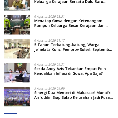
Keluarga Kerajaan Bersatu Dulu Baru
Rancang Perda Baru!
6 Agustus 2026 23:51
Menatap Gowa dengan Ketenangan:
Rumpun Keluarga Besar Kerajaan dan
Bate Salapang Respon Klaim Sepihak,
Tekankan Jalur Musyawarah, Ingatkan
Soal Adat dan Adab
6 Agustus 2026 21:17
5 Tahun Terkatung-katung, Warga
Je’nelata Kunci Pemprov Sulsel: September
2026 Penlok Rampung!
6 Agustus 2026 09:31
Sekda Andy Azis Tekankan Empat Poin
Kendalikan Inflasi di Gowa, Apa Saja?
5 Agustus 2026 09:06
Sinergi Dua Menteri di Makassar! Munafri
Arifuddin Siap Sulap Kelurahan Jadi Pusat
Pertumbuhan Ekonomi Baru