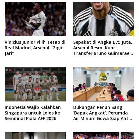
Vinicius Junior Pilih Tetap di
Sepakat di Angka £75 Juta,
Real Madrid, Arsenal “Gigit
Arsenal Resmi Kunci
Jari”
Transfer Bruno Guimaraes
dari Newcastle
Indonesia Wajib Kalahkan
Dukungan Penuh Sang
Singapura untuk Lolos ke
‘Bapak Angkat’, Perumda
Semifinal Piala AFF 2026
Air Minum Gowa Siap Antar
Tim Dayung Raih Prestasi
Puncak