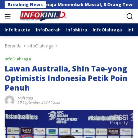
Langsung
orang Remaja Menembak Massal, 8 Orang Tewas dan 14 Lain
Breaking News
ke
konten
InfoIbukota
InfoDaerah
InfoMitra
InfoOlahraga
Info
Beranda
InfoOlahraga
InfoOlahraga
Lawan Australia, Shin Tae-yong
Optimistis Indonesia Petik Poin
Penuh
Muh Yuja
10 September 2024 15:52